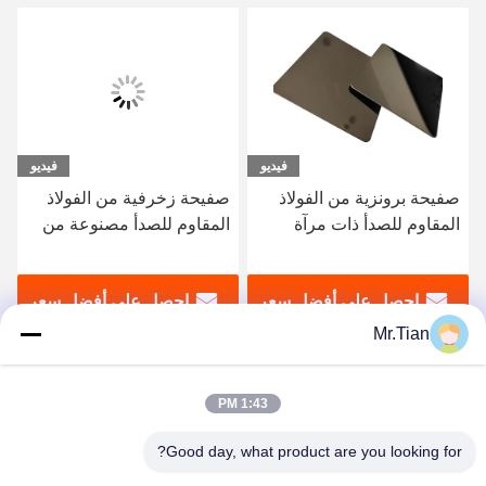
فيديو
فيديو
صفيحة زخرفية من الفولاذ
SS 316 ورقة الفولاذ المقاوم
المقاوم للصدأ مصنوعة من
للصدأ سوبر مرآة متينة
الفولاذ المقاوم للصدأ مدرفلة
المدرفلة على البارد مع طلاء
على البارد 2013304316
الذهب الوردي
احصل على أفضل سعر
احصل على أفضل سعر
Mr.Tian
1:43 PM
Good day, what product are you looking for?
(GuangDong)Foshan Winsco Metal Products