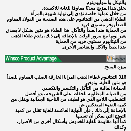
والنيكل والموليبدينوم.
يخلق هذا المزيج معدنًا مقاومًا للغاية للاكسدة.
من خلال عملية خاصة تؤدي إلى نهاية شبيهة بالمرآة
الطلاء الذهبي من التيتانيوم على هذه الصفحة من الفولاذ المقاوم
للصدأ يوفر مستوى فريد
من الحماية ضد الصدأ والتآكل. هذا الطلاء هو متين بشكل لا يصدق
يغير لونها مع مرور الوقت بالإضافة إلى ذلك، يقدم طلاء الذهب
من التيتانيوم مستوى فريد من الحماية
ضد الصدأ والآكل والعناصر الأخرى.
ميزة المنتج:
316 التيتانيوم غطاء الذهب المرايا الخارقة الصلب المقاوم للصدأ
هو متين للغاية، وتوفير
الحماية العالية من التآكل والتكسير والتكسير.
من الصيانة المطلوبة للحفاظ على الشريحة تبدو أفضل.
التشطيب اللامع الذي هو لطيف من الناحية الجمالية ويقلل من
كمية الضوء المنعكس عن
بالإضافة إلى ذلك ، فإن النهاية العاكسة للغاية تقلل من كمية
التوهج التي يمكن أن تسببها
كما أنها مقاومة للغاية للخدوش وأشكال أخرى من الأضرار،
وكذلك