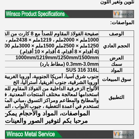
تلوين وتغير اللون
المواصفات:
الوصف
صفيحة الفولاذ المقاوم للصدأ مع 8 كارت من الذهب التيتانيوم
1000ملم × 2000ملم ، 1219ملم × 2438ملم ، 1219ملم × 3048ملم
الحجم العادي
1250ملم × 2500ملم 1500ملم × 3000ملم 1500ملم × 6000ملم
(4 أقدام × 8 أقدام، 4 أقدام × 10 أقدام.)
1000mm/1219mm/1250mm/1500mm
العرض
سمك
0.3mm-3.0mm (مطاط بارد)
SUS 316 316L
المواد
جنوب شرق آسيا، أمريكا الجنوبية، أوروبا الغربية،
سوق المبيعات
أوروبا الشرقية، جنوب أفريقيا، أستراليا، الخ
الألواح الزخرفية الداخلية من الفولاذ المقاوم للصد
استخدامها لمعالجة مختلف المنتجات المعدنية. في 
التطبيق
والمطابخ والمطاعم ومراكز التسوق ،مباني المكاتب،
تستخدم في أعمدة التغطية ، جيوب الأبواب ، السقف 
المواصفات، المواد والأحجام يمكن 
مرحبا بكم لتوفير الصور والعينات ل