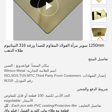
1250mm سوبر مرآة الفولاذ المقاوم للصدأ ورقة 316 التيتانيوم
طلاء الذهب
تفاصيل المنتج
مكان المنشأ: قوانغدونغ ، الصين
اسم العلامة التجارية: Winsco Metal
إصدار الشهادات: ISO,SGS,TUV,MTC,Third Party From Customers
رقم الموديل: WJ18
شروط الدفع والشحن
الحد الأدنى لكمية: 100 قطعة أو قابل للتفاوض
الأسعار: negotiable
تفاصيل التغليف:
Each pcs with PVC coating/Protective film ;
كل
قطعة مع طلاء بولي كلوريد الفينيل / فيلم واق