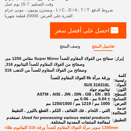
وقت التسليم: 7-15 يوم عمل
شروط الدفع: L / C ، D / A ، T / T ، ويسترن يونيون ، موني جرام
القدرة على العرض: 20000 قطعة شهريا
احصل على أفضل سعر
تفاصيل المنتج
وصف المنتج
إبراز:
صفائح من الفولاذ المقاوم للصدأ Super Mirror مقاس 1250 مم
,
وصفائح من الفولاذ المقاوم للصدأ التيتانيوم 316
,
وصفائح من الفولاذ المقاوم للصدأ من الذهب 316
كلمة
ورقة مرآة 8k الفولاذ المقاوم للصدأ
رئيسية:
المواد:
SUS 316316L
اللون:
تيتانيوم جولد
السطح:
ASTM ، AISI ، JIN ، DIN ، GB ، EN ، BS
التسامح:
± 0.04 مم - 0.06 مم
العرض:
1000 مم / 1219 مم / 1250/1500 مم
خدمة
الثني ، اللحام ، فك اللفائف ، اللكم ، القطع بالليزر ، التنقيط
المعالجة:
Used for processing various metal products.
تستخدم
التطبيق:
لمعالجة المنتجات المعدنية المختلفة.
1250mm سوبر مرآة الفولاذ المقاوم للصدأ ورقة 316 التيتانيوم طلاء