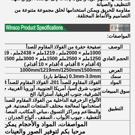
التنظيف والصيانة
مقاومة للحريق ويمكن استخدامها لخلق مجموعة متنوعة من
التصاميم والأنماط المختلفة.
المواصفات:
الوصف
صفيحة حفرة من الفولاذ المقاوم للصدأ
1000ملم × 2000ملم ، 1219ملم × 2438ملم ، 1219ملم × 3048ملم
الحجم العادي
1250ملم × 2500ملم 1500ملم × 3000ملم 1500ملم × 6000ملم
(4 أقدام × 8 أقدام، 4 أقدام × 10 أقدام.)
1000mm/1219mm/1250mm/1500mm
العرض
سمك
0.3mm-3.0mm (مطاط بارد)
المواد
الفولاذ المقاوم للصدأ 201، الفولاذ المقاوم للصدأ 304، الفولاذ المقاوم للصدأ 316.
جنوب شرق آسيا، أمريكا الجنوبية، أوروبا الغربية، جن
سوق المبيعات
الشرقية، جنوب أفريقيا، أستراليا، الخ
الألواح الزخرفية الداخلية من الفولاذ المقاوم للصدأ 
استخدامها لمعالجة مختلف المنتجات المعدنية. في تزي
التطبيق
والمطاعم ومراكز التسوق ،مباني المكاتب، المصاعد ،
التغطية ، جيوب الأبواب ، السقف ، ألواح الجدران ، الخ
المواصفات، المواد والأحجام يمكن 
مرحبا بكم لتوفير الصور والعينات ل