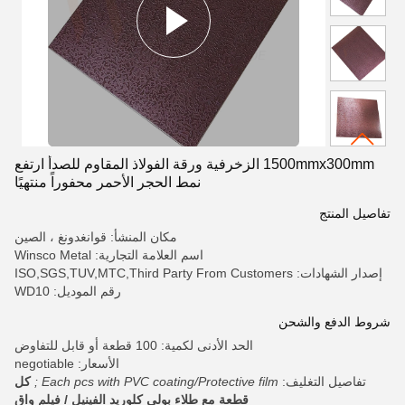
1500mmx300mm الزخرفية ورقة الفولاذ المقاوم للصدأ ارتفع
نمط الحجر الأحمر محفوراً منتهيًا
تفاصيل المنتج
مكان المنشأ: قوانغدونغ ، الصين
اسم العلامة التجارية: Winsco Metal
إصدار الشهادات: ISO,SGS,TUV,MTC,Third Party From Customers
رقم الموديل: WD10
شروط الدفع والشحن
الحد الأدنى لكمية: 100 قطعة أو قابل للتفاوض
الأسعار: negotiable
تفاصيل التغليف:
Each pcs with PVC coating/Protective film ;
كل
قطعة مع طلاء بولي كلوريد الفينيل / فيلم واق