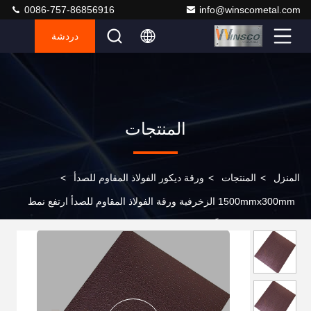
0086-757-86856916
info@winscometal.com
دردشة
المنتجات
المنزل
>
المنتجات
>
ورقة ديكور الفولاذ المقاوم للصدأ
>
1500mmx300mm الزخرفية ورقة الفولاذ المقاوم للصدأ ارتفع نمط
الحجر الأحمر محفوراً منتهيًا