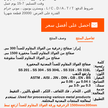
وقت التسليم: 7-15 يوم عمل
شروط الدفع: L / C ، D / A ، T / T ، ويسترن يونيون ، موني جرام
القدرة على العرض: 20000 قطعة شهريا
احصل على أفضل سعر
تفاصيل المنتج
وصف المنتج
إبراز:
صفائح زخرفية من الفولاذ المقاوم للصدأ 300 مم
,
صفائح من الفولاذ المقاوم للصدأ محفورة 1500 مم
,
صفائح من الفولاذ المقاوم للصدأ منقوشة
كلمة
صفائح الفولاذ المقاوم للصدأ المعدنية المحفورة
رئيسية:
المواد:
SS 201 ، SS 304 ، SS 304L ، SS 316 ، SS 316L
اللون:
وارتفع الذهب
المعيار:
ASTM ، AISI ، JIN ، DIN ، GB ، EN ، BS
التسامح:
± 0.04 مم - 0.06 مم
سمك:
0.3 مم -3.0 مم
خدمة
الثني ، اللحام ، فك اللفائف ، اللكم ، القطع بالليزر ، التنقيط
المعالجة:
Used for processing various metal products.
تستخدم
التطبيق:
لمعالجة المنتجات المعدنية المختلفة.
1500mmx300mm الزخرفية ورقة الفولاذ المقاوم للصدأ ارتفع نمط