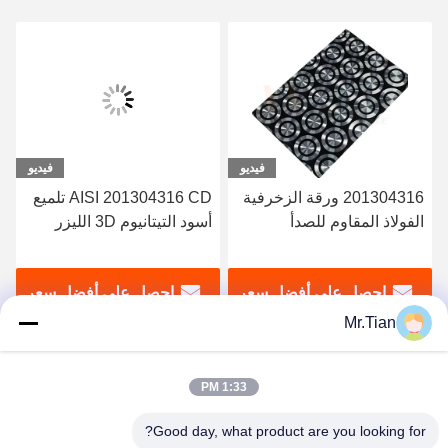
فيديو
فيديو
201304316 ورقة الزخرفية
AISI 201304316 CD تلميع
0.3-3mm 
اوم للصدأ
أسود التيتانيوم 3D الليزر
الفولاذ المقاوم ل
 البارد الأسود
الزينة ورقة الفولاذ المقاوم
اسودت ناعم أص
للصدأ
مات المدرفلة عل
على أفضل سعر
احصل على أفضل سعر
احصل على
Mr.Tian
1:33 PM
Good day, what product are you looking for?
(GuangDong)Foshan Winsco Metal Products