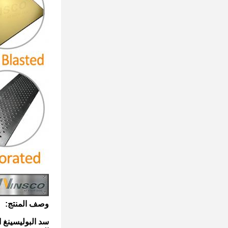
وصف المنتج:
سد البوليسينغ الأسود التيتانيوم 3D الليزر ال