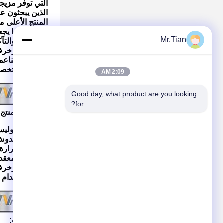
التي توفر مزيجا
الذين يبحثون ع
المنتج الأعلى م
المتانة، مما يج
Mr.Tian
إلى الصدأ والتآ
الصفحة الزخرفي
خطوطها الناعمة
تسمح لك بتخص
2:09 AM
Good day, what product are you looking 
for?
خصائص المنتج:
سي دي البوليسينغ التيتانيوم
التآكل والخدوش
درجات الحرارة الشديدة والظ
الأشكال المعقدة
الصفحة الزخرفي
يمكن استخدام ه
المواصفات: