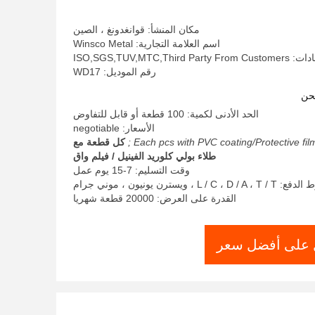
مكان المنشأ: قوانغدونغ ، الصين
اسم العلامة التجارية: Winsco Metal
ISO,SGS,TUV,MTC,Third
رقم الموديل: WD17
حن
الحد الأدنى لكمية: 100 قطعة أو قابل للتفاوض
الأسعار: negotiable
Each pcs with PVC coating/Protective film 
كل قطعة مع
طلاء بولي كلوريد الفينيل / فيلم واق
وقت التسليم: 7-15 يوم عمل
L / C ، D /  ، ويسترن يونيون ، موني جرام
القدرة على العرض: 20000 قطعة شهريا
على أفضل سعر