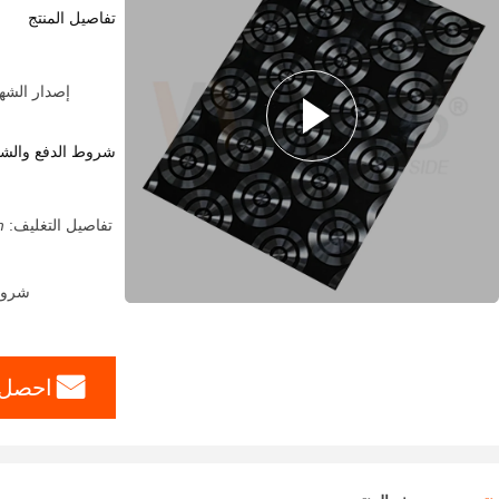
تفاصيل المنتج
إصدار الشهادات:  Party From Customers
شروط الدفع والش
تفاصيل التغليف:
;
شروط الدفع: A ، T / T
احصل 