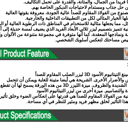
 فريدا من الجمال، والمتانة، والقدرة على تحمل التكاليف.
ن حل جذاب ومستدام لاحتياجات الديكور الخاصة بهم.
صنوع من الفولاذ المقاوم للصدأ عالية الجودة، معروفة بقوتها العالية
علها الخيار المثالي لكل من التطبيقات الداخلية والخارجية.
كل، مما يجعلها مثالية للاستخدام في المناطق ذات الرطوبة العالية أو ال
ة تتميز بتصميم ليزر ثلاثي الأبعاد الفريد الذي يضيف لمسة حديثة إلى
 ونماذجها المعقدة، كما أنها متوفرة في مجموعة متنوعة من الألوان و
يص مساحتك لتعكس أسلوبك الشخصي.
 الأسود 3D ليزر الصلب المقاوم للصدأ
 والأضرار الأخرى. الشريحة هي أيضا متينة للغاية ويمكن أن تتحمل
روف. ميزة الليزر 3D من هذه الورقة يسمح لها أن تقطع في
 والتصاميم. ميزة أخرى من ليزر التيتانيوم الأسود
ة من الفولاذ المقاوم للصدأ هي قدرتها على انعكاس الضوء وخلق تأثي
ذا التأثير لخلق مظهر فريد ومثير للنظر في أي مساحة.