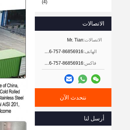
(4)
الاتصالات
الاتصالات:
Mr. Tian
الهاتف:
0086-757-86856916
فاكس:
0086-757-86856916
نتحدث الآن
أرسل لنا