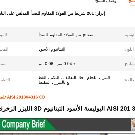
نتج
وصف المنتج
إبراز:
201 شريط من الفولاذ المقاوم للصدأ المدلفن على البارد
ئيسية:
صفائح من الفولاذ المقاوم للصدأ
الموا
اللون:
التيتانيوم الأسود
المعيا
تسامح:
± 0.04 مم - 0.06 مم
سمك
الثني ، اللحام ، فك اللفائف ، اللكم ، القط
عالجة:
التطبي
ع بالليزر ، التنقيط
AISI 201304316 CD تلميع أسود التيتانيوم 3D الليزر الزينة ورقة الفولاذ المقاوم للصدأ
 3D الليزر الزخرفية الصلب المقاوم للصدأ ورقة