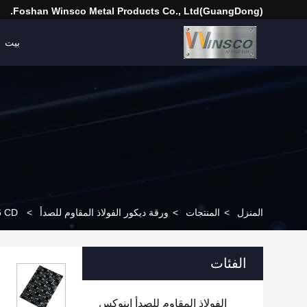
(GuangDong)Foshan Winsco Metal Products Co., Ltd.
بيت
المنزل
>
المنتجات
>
ورقة ديكور الفولاذ المقاوم للصدأ
>
AISI 201304316 CD 
الفئات
الفولاذ المقاوم للصدأ إينوكس