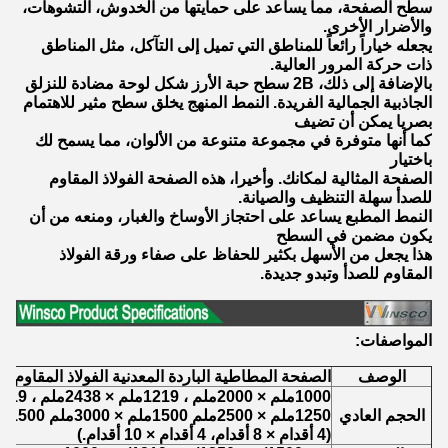
سطح الصفحة، مما يساعد على حمايتها من الخدوش، التشوهات،
والأضرار الأخرى.
يجعله خياراً رائعاً للمناطق التي تميل إلى التآكل، مثل المناطق
ذات حركة المرور العالية.
بالإضافة إلى ذلك، 2B سطح حبة الأرز شكل لوحة مضادة للنزلق
الجاذبية الجمالية الفريدة. النمط المنهج يخلق سطح مثير للاهتمام
بصريا يمكن أن تضيف
كما أنها متوفرة في مجموعة متنوعة من الألوان، مما يسمح لك
باختيار
الصفحة المثالية لمكانك. وأخيرا، هذه الصفحة الفولاذ المقاوم
للصدأ سهلة التنظيف والصيانة.
النمط المطبع يساعد على احتجاز الأوساخ والغبار، ومنعه من أن
يكون مضمن في السطح
هذا يجعل من الأسهل بكثير للحفاظ على صفاء ورقة الفولاذ
المقاوم للصدأ وتبدو جديدة.
المواصفات:
الوصف
الصفحة المطاطية الباردة المعدنية الفولاذ المقاوم لل
1000ملم × 2000ملم ، 1219ملم × 2438ملم ، 1219ملم × 3048ملم
الحجم العادي
1250ملم × 2500ملم 1500ملم × 3000ملم 1500ملم × 6000ملم
(4 أقدام × 8 أقدام، 4 أقدام × 10 أقدام.)