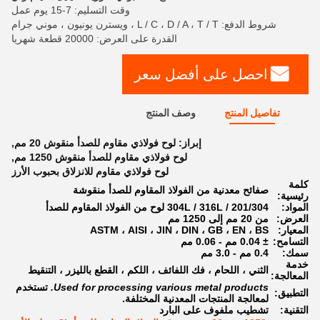
وقت التسليم: 7-15 يوم عمل
شروط الدفع: L / C ، D / A ، T / T ، ويسترن يونيون ، موني جرام
القدرة على العرض: 20000 قطعة شهريا
احصل على أفضل سعر
تفاصيل المنتج
وصف المنتج
إبراز:
لوح فولاذي مقاوم للصدأ منقوش 20 مم
,
لوح فولاذي مقاوم للصدأ منقوش 1250 مم
,
لوح فولاذي مقاوم للانزلاق بحبوب الأرز
كلمة
صفائح معدنية من الفولاذ المقاوم للصدأ منقوشة
رئيسية:
المواد:
201/304 / 304L / 316L لوح من الفولاذ المقاوم للصدأ
العرض:
من 20 مم إلى 1250 مم
المعيار:
ASTM ، AISI ، JIN ، DIN ، GB ، EN ، BS
التسامح:
± 0.04 مم - 0.06 مم
سمك:
0.4 مم - 3.0 مم
خدمة
الثني ، اللحام ، فك اللفائف ، اللكم ، القطع بالليزر ، التنقيط
المعالجة:
Used for processing various metal products.
تستخدم
التطبيق:
لمعالجة المنتجات المعدنية المختلفة.
التقنية:
تشطيب ملفوف على البارد