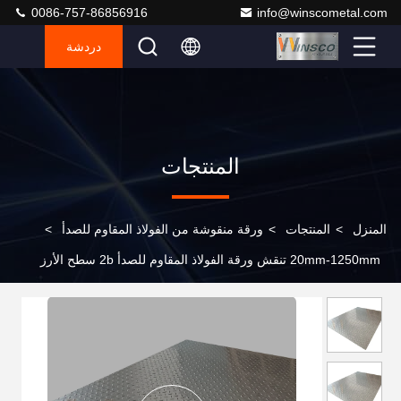
0086-757-86856916
info@winscometal.com
دردشة
المنتجات
المنزل
>
المنتجات
>
ورقة منقوشة من الفولاذ المقاوم للصدأ
>
20mm-1250mm تنقش ورقة الفولاذ المقاوم للصدأ 2b سطح الأرز
الحبوب الشكل المضادة للانزلاق لوحة