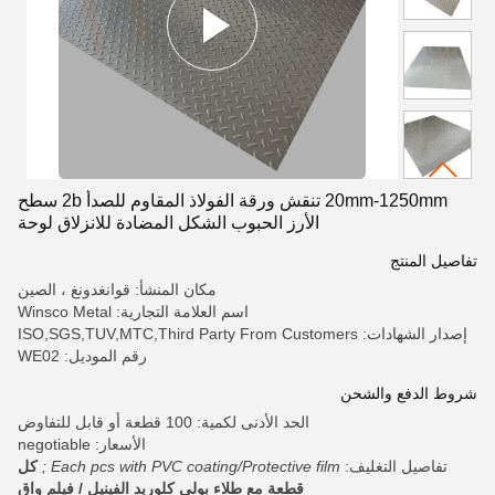
20mm-1250mm تنقش ورقة الفولاذ المقاوم للصدأ 2b سطح
الأرز الحبوب الشكل المضادة للانزلاق لوحة
تفاصيل المنتج
مكان المنشأ: قوانغدونغ ، الصين
اسم العلامة التجارية: Winsco Metal
إصدار الشهادات: ISO,SGS,TUV,MTC,Third Party From Customers
رقم الموديل: WE02
شروط الدفع والشحن
الحد الأدنى لكمية: 100 قطعة أو قابل للتفاوض
الأسعار: negotiable
تفاصيل التغليف:
Each pcs with PVC coating/Protective film ;
كل
قطعة مع طلاء بولي كلوريد الفينيل / فيلم واق