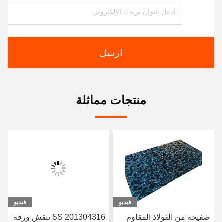
ارسل
منتجات مماثلة
فيديو
فيديو
SS 201304316 تنقش ورقة
ورقة متوسطة الحجم