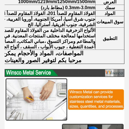
1000mm/1219mm/1250mm/1500mm
العرض
سمك
0.3mm-3.0mm (مطاط بارد)
المواد
الفولاذ المقاوم للصدأ 201، الفولاذ المقاوم للصدأ 304، الفولاذ المقاوم للصدأ 316.
جنوب شرق آسيا، أمريكا الجنوبية، أوروبا الغربية، جن
سوق المبيعات
الشرقية، جنوب أفريقيا، أستراليا، الخ
الألواح الزخرفية الداخلية من الفولاذ المقاوم للصدأ 
استخدامها لمعالجة مختلف المنتجات المعدنية. في تز
التطبيق
والمطاعم ومراكز التسوق ،مباني المكاتب، المصاعد ،
أعمدة التغطية ، جيوب الأبواب ، السقف ، ألواح الجدرا
المواصفات، المواد والأحجام يمكن 
مرحبا بكم لتوفير الصور والعينات ل