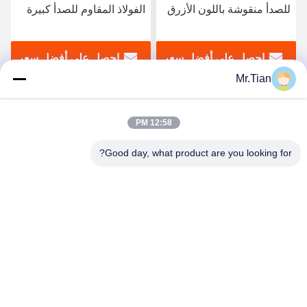
الفولاذ المقاوم للصدأ كبيرة
منقوشة من الفولاذ المقاوم
الحجم تموج الماء اللون
للصدأ تموج الماء 8K
البرونزي مرآة
التيتانيوم الذهب معكوسة
احصل على أفضل سعر
احصل على أفضل سعر
Mr.Tian
12:58 PM
Good day, what product are you looking for?
(GuangDong)Foshan Winsco Metal Products
Co., Ltd.
info@winscometal.com
0086-757-86856916
المكتب الرئيسي: Room 1006، Building A، Star Plaza، No.
B270، East Lecong Avenue، Lecong Town، Shunde District،
Foshan City، Guangdong Province، China.