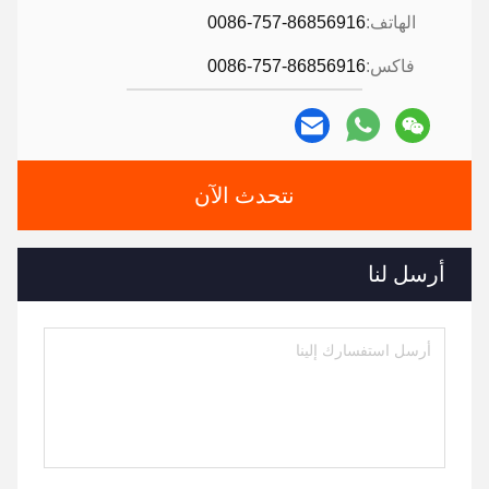
الهاتف:
0086-757-86856916
فاكس:
0086-757-86856916
نتحدث الآن
أرسل لنا