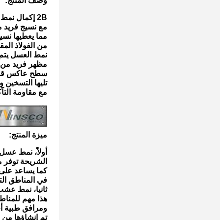
وصف المنتج:
2B إكمال نمط عشب العسل الصفحة الفولاذ المقاوم للصدأ المنسوجة هو صفحة الفولاذ المقاوم للصدأ
مع نسيج فريد 
مما يعطيها نسيج
من الفولاذ المق
نمط العسل يتم
مظهر فريد من 
سطح عاكس قليلا
تليها التسخين 
مع مقاومة التآك
ميزة المنتج
:
أولاً، نمط عسل ا
الشريحة توفر 
كما يساعد على ت
في المناطق ال
ثانيا، نمط عشب
هذا مهم للمنا
ومرافق طبية أخ
تم إنشاؤها من ا