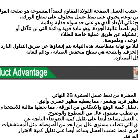
من نوعه، يحتوي على نمط عسل محفوف على سطح الورقة،
 ثنائي الأبعاد الذي هو على حد سواء جذابة ودائمة.
اوم للصدأ عالية الجودة، وهو مادة قوية ودائمة التي لن تتآكل أو
 تشكيله عن طريق عملية خاصة للطلاء
نوعه ، وملموسة.
 مع نهاية متطاطية. هذه النهاية يتم إنشاؤها عن طريق التداول البارد
والخزف. والنتيجة هي سطح منخفض الصيانة ، ودائم للغاية
ل الممتازة.
لحشرة من نمط عسل الحشرة 2B النهائي
مظهر فريد ويشعر ، مما يعطيه مظهر عصري وأنيق.
قليل كمية الوهج والانعكاس من الورقة ، مما يجعلها مثالية للاستخدام
تي تتطلب مستوى عال من السطوع والوضوح.
 العسل يساعد أيضا على تقليل كمية الضوضاء الناتجة عن
طق التي تتطلب مستوى عال من الحد من الضوضاء، مثل المستشفيات
رى. نمط عشب العسل يساعد أيضا على تقليل كمية الاهتزاز
لورقة.