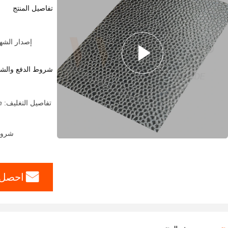
تفاصيل المنتج
إصدار الشهادات:  Party From Customers
شروط الدفع والش
تفاصيل التغليف:
;
شروط الدفع: A ، T / T
احصل 