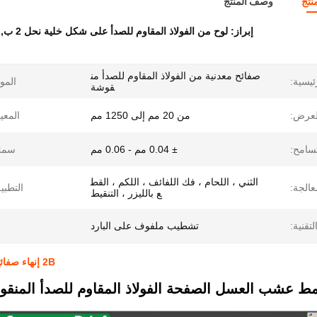
نتج
وصف المنتج
إبراز:
لوح من الفولاذ المقاوم للصدأ على شكل خلية نحل 2 ب
,
صفائح معدنية من الفولاذ المقاوم للصدأ من
ئيسية:
الموا
قوشة
لعرض:
من 20 مم إلى 1250 مم
المعيا
تسامح:
± 0.04 مم - 0.06 مم
سمك
الثني ، اللحام ، فك اللفائف ، اللكم ، القط
عالجة:
التطبي
ع بالليزر ، التنقيط
لتقنية:
تشطيب ملفوف على البارد
2B إنهاء صفائح الفولاذ المقاوم للصدأ قرص العسل تنقش 0.4mm-3.0mm