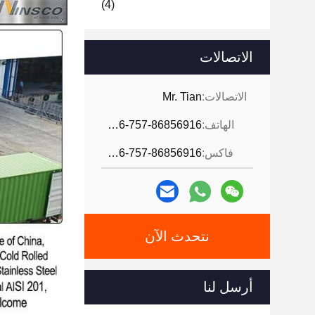
(4)
الاتصالات
الاتصالات:
Mr. Tian
الهاتف:
0086-757-86856916
فاكس:
0086-757-86856916
نتحدث الآن
أرسل لنا