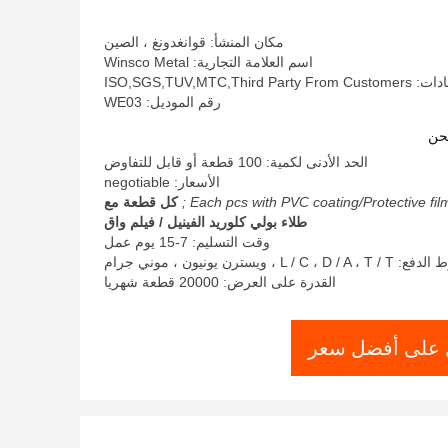
مكان المنشأ: قوانغدونغ ، الصين
اسم العلامة التجارية: Winsco Metal
ISO,SGS,TUV,MTC,Third
رقم الموديل: WE03
حن
الحد الأدنى لكمية: 100 قطعة أو قابل للتفاوض
الأسعار: negotiable
Each pcs with PVC coating/Protective film 
كل قطعة مع
طلاء بولي كلوريد الفينيل / فيلم واق
وقت التسليم: 7-15 يوم عمل
L / C ، D /  ، ويسترن يونيون ، موني جرام
القدرة على العرض: 20000 قطعة شهريا
على أفضل سعر