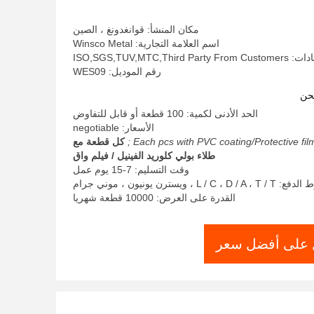
مكان المنشأ: قوانغدونغ ، الصين
اسم العلامة التجارية: Winsco Metal
ISO,SGS,TUV,MTC,Third
رقم الموديل: WES09
حن
الحد الأدنى لكمية: 100 قطعة أو قابل للتفاوض
الأسعار: negotiable
Each pcs with PVC coating/Protective film 
كل قطعة مع
طلاء بولي كلوريد الفينيل / فيلم واق
وقت التسليم: 7-15 يوم عمل
L / C ، D /  ، ويسترن يونيون ، موني جرام
القدرة على العرض: 10000 قطعة شهريا
على أفضل سعر