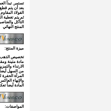
تستمر. تبدأ الع
بعد أن يتم قطع 
الفولاذ المقاوم
ثم يتم تغطية ا
التآكل والعناص
المنتج النهائي
ميزة المنتج:
تخصيص الذهب ال
مادة متينة ومقا
الارتداء والتم
من السهل أيضاً 
المرآة الحفرة ل
والإنهاء العاك
المادة أيضاً تع
المواصفات: