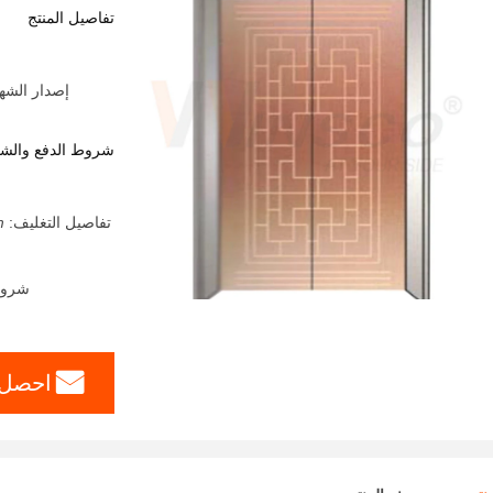
تفاصيل المنتج
إصدار الشهادات:  Party From Customers
شروط الدفع والش
تفاصيل التغليف:
;
شروط الدفع: A ، T / T
احصل 