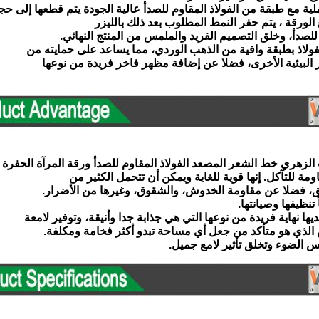
ملية مع طبقة من الفولاذ المقاوم للصدأ عالية الجودة يتم قطعها إلى حج
الورقة ، يتم حفر النمط المطلوب بعد ذلك بالليزر
 للصدأ، وخلق التصميم الفريد والملمس من المنتج النهائي.
لفولاذ بطبقة واقية من الذهب الوردي، مما يساعد على حمايته من
ر البيئية الأخرى، فضلا عن إضافة مظهر فاخر فريدة من نوعها
زهري خط الشعر المصعد الفولاذ المقاوم للصدأ ورقة المرآة الحفرة 
ومة للتآكل. إنها قوية للغاية ويمكن أن تتحمل الكثير من
زيق، فضلا عن مقاومة الخدوش، والشقوق، وغيرها من الأضرار.
تنظيفها وصيانتها.
ديها نهاية فريدة من نوعها التي هي جذابة جدا وأنيقة، وتوفير لامعة
س الذي هو متأكد من جعل أي مساحة تبدو أكثر فخامة ومكلفة.
كس الضوء وتخلق تأثير لامع جميل.