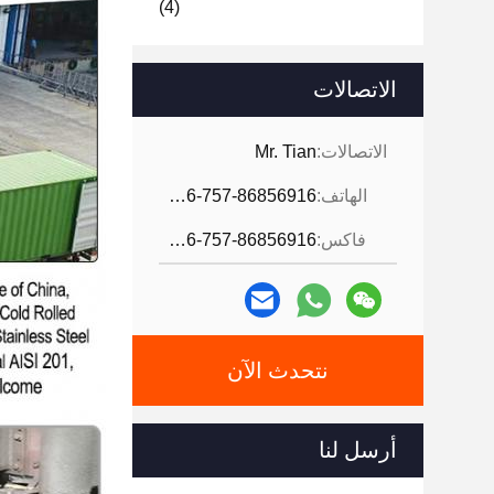
(4)
الاتصالات
الاتصالات:
Mr. Tian
الهاتف:
0086-757-86856916
فاكس:
0086-757-86856916
نتحدث الآن
أرسل لنا