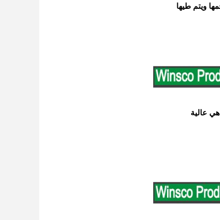
مها ويتم طيها
هي عالية