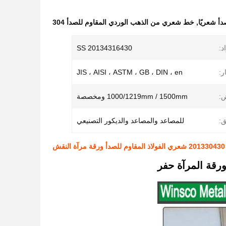
,
خط شعري من الذهب الوردي المقاوم للصدأ 304
د:
SS 20134316430
ر:
JIS ، AISI ، ASTM ، GB ، DIN ، en
:
1000/1219mm / 1500mm ومخصصة
ق:
للمصاعد والمصاعد والديكور التصنيعي
رقة المرآة حفر