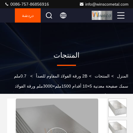
0086-757-86856916
info@winscometal.com
دردشة
المنتجات
المنزل
>
المنتجات
>
2B ورقة الفولاذ المقاوم للصدأ
>
0.7ملم
سمك صفيحة معدنية 5×10 أقدام 1500ملم×3000ملم ورقة الفولاذ
المقاوم للصدأ 316 316L ضمان المواد