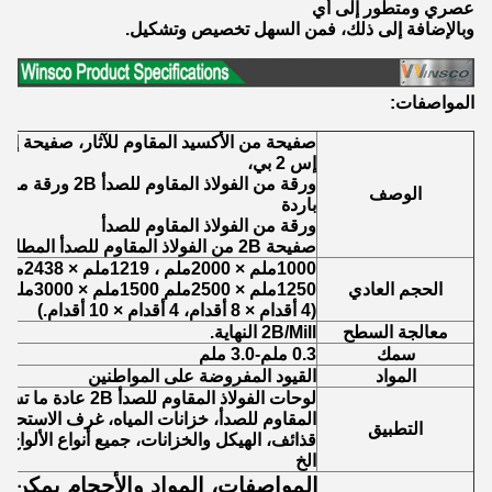
عصري ومتطور إلى أي
وبالإضافة إلى ذلك، فمن السهل تخصيص وتشكيل.
المواصفات:
صفيحة من الأكسيد المقاوم للآثار، صفيحة 
إس 2 بي،
ورقة من الفولاذ ال
الوصف
باردة
ورقة من الفولاذ المقاوم للصدأ
صفيحة 2B من الفولاذ المقاوم للصدأ المطاطية بالفولاذ المقاوم للصدأ
1000ملم × 2000ملم ، 1219ملم × 2438ملم ، 1219ملم × 3048ملم
الحجم العادي
1250ملم × 2500ملم 1500ملم × 3000ملم 1500ملم × 6000ملم
(4 أقدام × 8 أقدام، 4 أقدام × 10 أقدام.)
معالجة السطح
2B/Mill النهاية.
سمك
0.3 ملم-3.0 ملم
المواد
القيود المفروضة على المواطنين
لوحات الفولاذ المقاوم 
المقاوم للصدأ، خزانات المياه، غرف الاستحما
التطبيق
قذائف، الهيكل والخزانات، جميع أنواع الألواح،
الخ
المواصفات، المواد والأحجام يمكن 