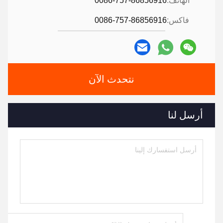
الهاتف:
0086-757-86856916
فاكس:
0086-757-86856916
نتحدث الآن
أرسل لنا