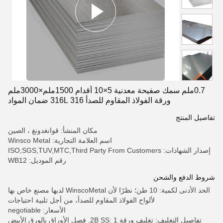
0.7ملم سمك صفيحة معدنية 5×10 أقدام 1500ملم×3000ملم
ورقة الفولاذ المقاوم للصدأ 316 316L ضمان المواد
تفاصيل المنتج
مكان المنشأ: قوانغدونغ ، الصين
اسم العلامة التجارية: Winsco Metal
إصدار الشهادات: ISO,SGS,TUV,MTC,Third Party From Customers
رقم الموديل: WB12
شروط الدفع والشحن
الحد الأدنى لكمية: 10 طن؛ نظرًا لأن WinscoMetal لديها مصنع خاص بها
لألواح الفولاذ المقاوم للصدأ، من أجل تلبية احتياجات
الأسعار: negotiable
تفاصيل التغليف: تغليف ورقة 2B SS: 1. فصل الأوراق بالورق الأبيض