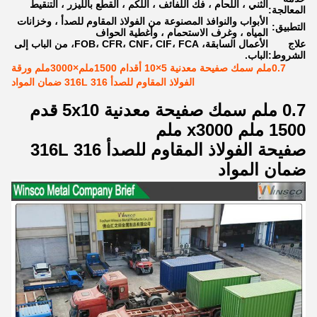
الثني ، اللحام ، فك اللفائف ، اللكم ، القطع بالليزر ، التنقيط
المعالجة:
الأبواب والنوافذ المصنوعة من الفولاذ المقاوم للصدأ ، وخزانات
التطبيق:
المياه ، وغرف الاستحمام ، وأغطية الحواف
علاج
الأعمال السابقة، FOB، CFR، CNF، CIF، FCA، من الباب إلى
الشروط:
الباب.
0.7ملم سمك صفيحة معدنية 5×10 أقدام 1500ملم×3000ملم ورقة
الفولاذ المقاوم للصدأ 316 316L ضمان المواد
0.7 ملم سمك صفيحة معدنية 5x10 قدم
1500 ملم x3000 ملم
صفيحة الفولاذ المقاوم للصدأ 316 316L
ضمان المواد