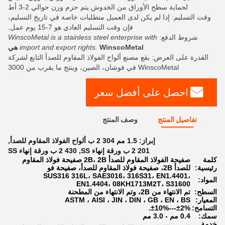
لحماية سطح الأوراق من الخدوش.يتم حزم وزن حوالي 2-3 أط
وقت التسليم: إذا لم يكن لدى العميل متطلبات خاصة في تاريخ التسليم،
فإن وقت التسليم العادي هو 7-15 يوم عمل.
شروط الدفع:
WinscoMetal is a stainless steel enterprise with
WinscoMetal هي
import and export rights.
القدرة على العرض: يقع مصنع ألواح الفولاذ المقاوم للصدأ التابع لشركة
WinscoMetal في فوشان، الصين، وينتج ما يقرب من 3000
احصل على أفضل سعر
تفاصيل المنتج
وصف المنتج
إبراز:
1.5 مم 304 2 ب ألواح الفولاذ المقاوم للصدأ
,
201 2 ب ورقة إنهاء SS
,
430 2 ب ورقة إنهاء SS
كلمة
صفيحة الفولاذ المقاوم للصدأ 2B، 2B صفيحة فولاذ المقاوم
رئيسية:
للصدأ 2B، صفيحة فولاذ المقاوم للصدأ، صفيحة فو
SUS316 316L، SAE3016، 316S31، EN1.4401،
المواد:
EN1.4404، 08KH1713M2T، S31600
السطح:
تم الانتهاء من 2B، وتم الانتهاء من المطحنة
المعيار:
ASTM ، AISI ، JIN ، DIN ، GB ، EN ، BS
التسامح:
±2%---±10%.
سمك:
0.4 مم - 3.0 مم
خدمة