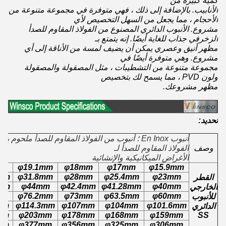
كمية كبيرة من
الأنابيب. بالإضافة إلى ذلك ، فهي متوفرة في مجموعة متنوعة من
الأحجام ، مما يجعل من السهل التخصيص لأي
مشروع. الأنبوب الدائري المصنوع من الفولاذ المقاوم للصدأ
الزخرفي جذاب للغاية أيضًا. إنه يتمتع بـ
مظهر أنيق وعصري يمكن أن يضيف لمسة من الأناقة إلى أي
مشروع. وهي متوفرة أيضًا في
مجموعة متنوعة من التشطيبات ، مثل المصقولة والمصقولة
ولون PVD ، مما يسمح لك بتخصيص
مظهر مشروعك.
تحديد:
أنبوب En Inox ؛ أنبوب من الفولاذ المقاوم للصدأ ملح
وصف
الفولاذ المقاوم للصدأ لـ
الأغراض الميكانيكية والإنشائية
mm
φ19.1mm
φ18mm
φ17mm
φ15.9mm
mm
φ31.8mm
φ28mm
φ25.4mm
φ23mm
القطر
mm
φ44mm
φ42.4mm
φ41.28mm
φ40mm
الخارجي
mm
φ76.2mm
φ73mm
φ63.5mm
φ60mm
للأنبوب
mm
φ114.3mm
φ107mm
φ104mm
φ101.6mm
الدائري
mm
φ203mm
φ178mm
φ168mm
φ159mm
SS
mm
φ377mm
φ356mm
φ325mm
φ306mm