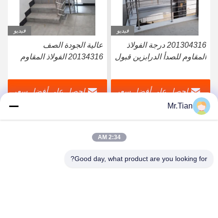
فيديو
فيديو
عالية الجودة الصف
شعري الفولاذ المقاوم للصدأ
20134316 الفولاذ المقاوم
Inox Staircase 20134316
للصدأ درج درابزين Inox درج
الدرابزين التصميم الحديث
حديدي
احصل على أفضل سعر
احصل على أفضل سعر
Mr.Tian
2:34 AM
Good day, what product are you looking for?
(GuangDong)Foshan Winsco Metal Products
Co., Ltd.
info@winscometal.com
0086-757-86856916