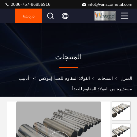
0086-757-86856916
info@winscometal.com
دردشة
المنتجات
المنزل
>
المنتجات
>
الفولاذ المقاوم للصدأ إينوكس
>
أنابيب
مستديرة من الفولاذ المقاوم للصدأ