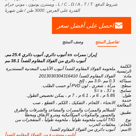
شروط الدفع: L / C ، D / A ، T / T ، ويسترن يونيون ، موني جرام
القدرة على العرض: 3000 طن / طن شهريا
احصل على أفضل سعر
تفاصيل المنتج
وصف المنتج
إبراز:
ممرات ss أنبوب دائري
,
أنبوب دائري 25.4 مم
,
أنبوب دائري من الفولاذ المقاوم للصدأ 38.1 مم
الكلمة
ملحومة الفولاذ المقاوم للصدأ أنبوب الأنابيب المعدنية المستديرة
الرئيسية:
مادة:
الفولاذ المقاوم للصدأ 2013030304316410
سماكة:
0.3 مم -3.0 مم ، إلخ.
سطح:
مرآة ، شعري ، لون PVD أو حسب الطلب.
تسامح:
± 3٪ ، ± 5٪
طول:
5.85 م ، 6 م ، 6.1 م ، 7 م ، يمكن تخصيص الطول.
خدمة
الانحناء ، اللحام ، التفكيك ، اللكم ، القطع ، صب
المعالجة:
للسلالم والممرات والممرات والمصاعد والشرفات والطرق
تطبيق:
والجسور والمكونات الميكانيكية ومترو الأنفاق ومحطا
نوع
TIG أنابيب ملحومة طولياً ، ملحومة طولياً ، المتفجرات من
اللحام::
مخلفات الحرب
الاسم:
أنبوب دائري من الفولاذ المقاوم للصدأ
أنابيب مستديرة من الفولاذ المقاوم للصدأ