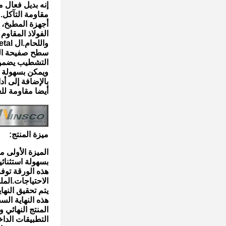
إنه بديل فعال م
مقاومة التآكل.
أجهزة المطبخ، 
الفولاذ المقاوم
واللحام.ال WinscoMetal سهولة التصنيع 1500mmx3000mmx0.4mm 2B طاحونة
سطح صفيحة الفو
التشطيب يضمن 
ويمكن بسهولة ق
بالإضافة إلى أد
أيضا مقاومة للغ
ميزة المنتج:
الميزة الأولى من WinscoMetal سهولة تصنيع صفيحة الفولاذ المق
بسهولة استثنائية في التص
هذه الورقة توف
الاحتياجات.الملحومة 2B من سطح الصلب المقاوم للصد
يتم تحقيق النهاية 2B من خلال عملية التلف البارد، والتي تعز
هذه النهاية الس
المنتج النهائي 
التطبيقات الداخلية