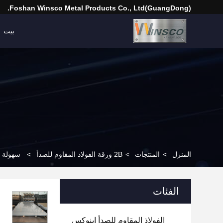
(GuangDong)Foshan Winsco Metal Products Co., Ltd.
بيت
المنزل
>
المنتجات
>
2B ورقة الفولاذ المقاوم للصدأ
>
سهولة التصنيع 1500mmx3000mmx0.4mm 2B سطح الطاحونة
الفئات
الفولاذ المقاوم للصدأ إينوكس