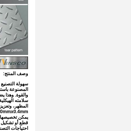
وصف المنتج:
سهولة التصنيع 1500mmx3000mmx0.4mm 2B طاحونة سطح صفيحة الفولاذ المقاوم للصدأ هو
المصنوعة باستخدام الفولاذ المقاوم 
والقوة. وهذا ي
سلامته الهيكلية بمرو
المظهر، وتعزيز
1500mmx3000mmx0.4mm، هذه ورقة الفولاذ 
يمكن تخصيصها ب
قطع أو تشكيل إ
احتياجات التصنيع. الفولاذ المقا