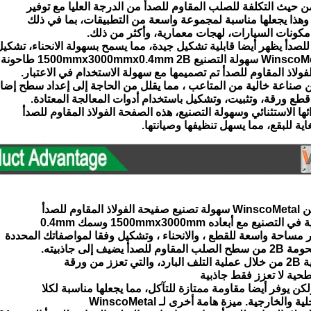
ن حيث التكلفة للصلب المقاوم للصدأ من الدرجة العليا مع توفير
 وهذا يجعلها مناسبة لمجموعة واسعة من التطبيقات، بما في ذلك
مكونات السيارات، لهجات معمارية، وأكثر من ذلك.
 للصدأ يظهر أيضا قابلية تشكيل جيدة، مما يسمح بسهولة الانحناء، تشكيل
لاذ المقاوم للصدأ تم تصميمها مع سهولة الاستخدام في الاعتبار.
صناعة خالية من المتاعب ، مما يقلل من الحاجة إلى إعداد سطح إضا
طع ورقة، وتثبيت، وتشكيل باستخدام أدوات المعالجة المعتادة.
ائها الاستثنائي وسهولة التصنيع، هذه الصفحة الفولاذ المقاوم للصدأ
اية للبقع، مما يسهل تنظيفها وصيانتها.
اوم للصدأ
نيع مع أبعاده 1500mmx3000mm وسمك 0.4mm
ر مساحة واسعة للقطع ، والانحناء ، وتشكيل وفقا لمواصفاتك المحددة
أ يضيف إلى جاذبيته.
ز من ورقة
طحية لا تعزز فقط جاذبية
ولكن يوفر أيضا مقاومة ممتازة للتآكل، مما يجعلها مناسبة لكلا
 والخارجية. ميزة هامة أخرى لـ WinscoMetal