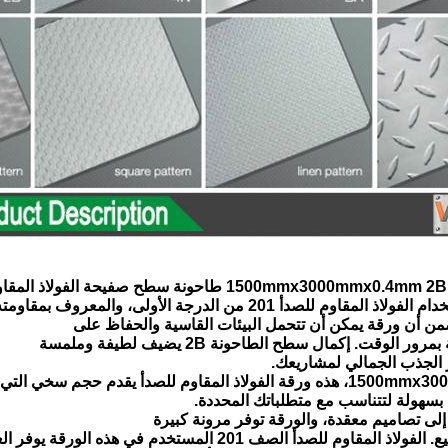
للصدأ 201 من الدرجة الأولى، والمعروف بمقاومته الممتازة للتآكل
ضمن أن ورقة يمكن أن تتحمل البيئات القاسية والحفاظ على
ر الوقت. إكمال سطح الطاحونة 2B يضيف لطيفة وملمسة
 الجذب الجمالي لمشاريعك.
المقاوم للصدأ يقدم حجم سخي التي يمكن أن
سهولة لتتناسب مع متطلباتك المحددة.
لى تصاميم معقدة، والورقة توفر مرونة كبيرة
وم للصدأ الصف 201 المستخدم في هذه الورقة يوفر العديد من المزايا.