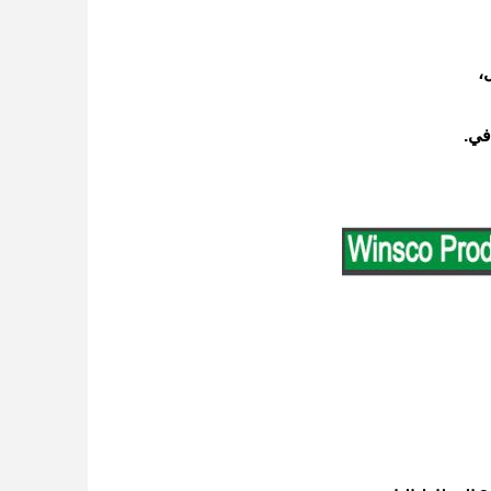
،
في.