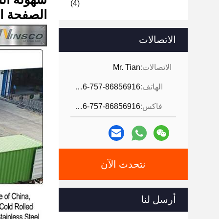
(4)
الصفحة الفو
الاتصالات
الاتصالات:
Mr. Tian
الهاتف:
0086-757-86856916
فاكس:
0086-757-86856916
نتحدث الآن
أرسل لنا