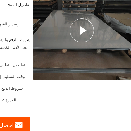
تفاصيل المنتج
إصدار الشهادات:  Party From Customers
شروط الدفع والش
وقت التسليم: إ
شروط الدفع:
القدرة على
احصل 