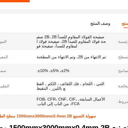
نتج
وصف المنتج
صفيحة الفولاذ المقاوم للصدأ 2B، 2B صفي
ئيسية:
حة فولاذ المقاوم للصدأ 2B، صفيحة فولاذ ا
الموا
لمقاوم للصدأ، صفيحة فو
لسطح:
تم الانتهاء من 2B، وتم الانتهاء من المطحنة
المعيا
تسامح:
±2%، ±5%، ±10%.
سمك
الثني ، اللحام ، فك اللفائف ، اللكم ، القط
عالجة:
التطبي
ع بالليزر ، التنقيط
الأعمال السابقة، FOB، CFR، CNF، CIF،
شروط:
FCA، من الباب إلى الباب.
سهولة التصنيع 1500mmx3000mmx0.4mm 2B سطح الطاحونة صفيحة الفولاذ المقاوم للصدأ مطاطية باردة 201 درجة
1500mmx300 مطحنة