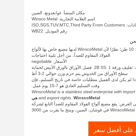
201 درجة
مكان المنشأ: غوانغدونغ، الصين
اسم العلامة التجارية: Winsco Metal
ISO,SGS,TUV,MTC,Third
رقم الموديل: WB22
حن
الحد الأدنى لكمية: 10 طن؛ نظرًا لأن WinscoMetal لديها مصنع خاص بها لألواح
الفولاذ المقاوم للصدأ، من أجل تلبية احتياجات
الأسعار: negotiable
تفاصيل التغليف: تغليف ورقة 2B SS: 1. فصل الأوراق بالورق الأبيض لحماية
سطح الأوراق من الخدوش.يتم حزم وزن حوالي 2-3 أط
ذا لم يكن لدى العميل متطلبات خاصة في تاريخ التسليم، فإن
وقت التسليم العادي هو 7-15 يوم عمل.
WinscoMetal is a stainless steel enterprise with import
WinscoMetal هي
and export rights.
 العرض: يقع مصنع ألواح الفولاذ المقاوم للصدأ التابع لشركة
WinscoMetal في فوشان، الصين، وينتج ما يقرب من 3000
على أفضل سعر