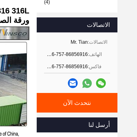
(4)
WinscoMetal 316 316L الد
ورقة الصلب الباردة 250mm
الاتصالات
الاتصالات:
Mr. Tian
الهاتف:
0086-757-86856916
فاكس:
0086-757-86856916
نتحدث الآن
أرسل لنا