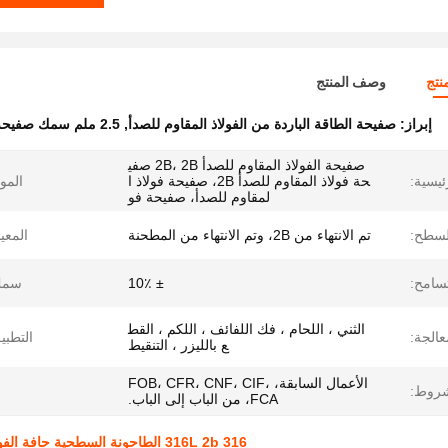
نتج
وصف المنتج
إبراز:
صفيحة الطاقة الباردة من الفولاذ المقاوم للصدأ
,
2.5 ملم سمك صفيحة الفولاذ المقاوم للصدأ
صفيحة الفولاذ المقاوم للصدأ 2B، 2B صفي
ئيسية:
حة فولاذ المقاوم للصدأ 2B، صفيحة فولاذ ا
الموا
لمقاوم للصدأ، صفيحة فو
لسطح:
تم الانتهاء من 2B، وتم الانتهاء من المطحنة
المعيا
تسامح:
± 10٪
سمك
الثني ، اللحام ، فك اللفائف ، اللكم ، القط
عالجة:
التطبي
ع بالليزر ، التنقيط
الأعمال السابقة، FOB، CFR، CNF، CIF،
شروط:
FCA، من الباب إلى الباب.
316 316L 2b الطاحونة السطحية حافة الفولاذ المقاوم للصدأ صفيحة التبريد 2500 الطول 2.5mm سمك