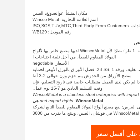
مكان المنشأ: غوانغدونغ، الصين
اسم العلامة التجارية: Winsco Metal
ISO,SGS,TUV,MTC,Third
رقم الموديل: WB129
حن
الحد الأدنى لكمية: 1 طن؛ نظرًا لأن WinscoMetal لديها مصنع خاص بها لألواح
الفولاذ المقاوم للصدأ، من أجل تلبية احتياجات ا
الأسعار: negotiable
تفاصيل التغليف: تغليف ورقة 2B SS: 1. فصل الأوراق بالورق الأبيض لحماية
سطح الأوراق من الخدوش.يتم حزم وزن حوالي 2-3 أط
ذا لم يكن لدى العميل متطلبات خاصة في تاريخ التسليم، فإن
وقت التسليم العادي هو 7-15 يوم عمل.
WinscoMetal is a stainless steel enterprise with import
WinscoMetal هي
and export rights.
 العرض: يقع مصنع ألواح الفولاذ المقاوم للصدأ التابع لشركة
WinscoMetal في فوشان، الصين، وينتج ما يقرب من 3000
على أفضل سعر