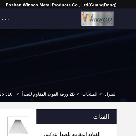
(GuangDong)Foshan Winsco Metal Products Co., Ltd.
بيت
المنزل
>
المنتجات
>
2B ورقة الفولاذ المقاوم للصدأ
>
316 316L 2b الطاحونة السطحية حافة الفولاذ المقاوم للصدأ صفيحة التبريد 2500 الطول 2.5mm سمك
الفئات
الفولاذ المقاوم للصدأ إينوكس