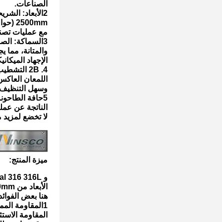
الصناعات.
2الأبعاد: الشريحة لديها عرض 1250mm (حوالي 4 أقدام) وطول
2500mm (حوالي 8 أقدام). توفر هذه الأبعاد حجم قياسي متوافق
مع عمليات تصني
3السماكة: الصفحة لديها سمك 2.5mm. هذا السماكة توفر القوة الهيكلية
والمتانة، مما ي
الإجهاد الميكاني
4. 2B التشطيب السطحي: توفر التشطيب السطحي 2B مظهرًا ناعمًا متطاطئًا مع وجود
اللمعان العاكس
وسهل التنظيف 
5حافة الطاحونة: تحتوي الصفحة على حافة طاحونة ، والتي تشير إلى الحافة الطبيعية غير المعالجة
الناتجة عن عملي
لا تخضع لمزيد م
ميزة المنتج:
و WinscoMetal 316 316L الدرجة 2B سطح طاحونة حافة صفيحة الطريق الباردة من الفولاذ المقاوم للصدأ مع
الأبعاد من 1250mm العرض، 2500mm الطول، و 2.5mm سمك
هنا بعض الفوائد
1المقاومة الممتازة للتآكل: فولاذ المقاوم للصدأ من الصف 316 و 316L
المقاومة الاستث