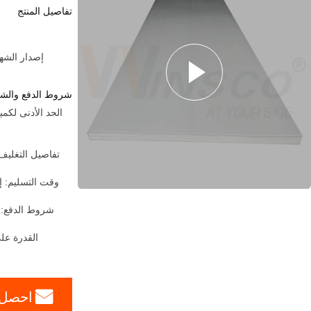
تفاصيل المنتج
إصدار الشهادات:  Party From Customers
شروط الدفع والش
وقت التسليم: إ
شروط الدفع:
القدرة على
احصل 