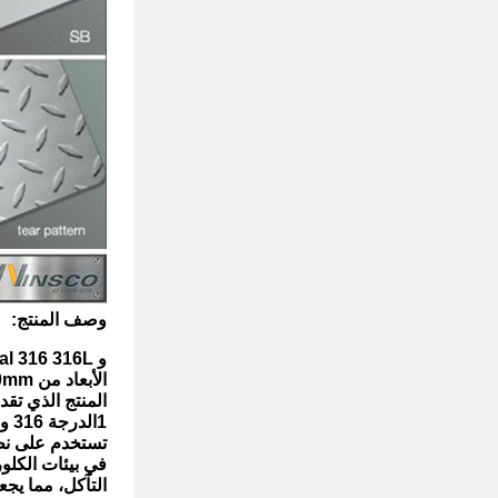
وصف المنتج:
و WinscoMetal 316 316L الدرجة 2B سطح طاحونة حافة صفيحة الطريق الباردة من الفولاذ المقاوم للصدأ مع
الأبعاد من 1250mm العرض، 2500mm الطول، و 2.5mm سمك يشير إلى
المنتج الذي تقدمه شركة WinscoMetal. إليك بعض التفاصيل عن
1الدرجة 316 و 316L: الصفحة مصنوعة من الفولاذ المقاوم للصدأ من الدرجة 316 و 316L
تستخدم على نط
في بيئات الكلو
التآكل، مما يجع