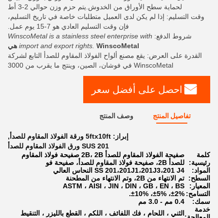
لحماية سطح الأوراق من الخدوش.يتم حزم وزن حوالي 2-3 أط
وقت التسليم: إذا لم يكن لدى العميل متطلبات خاصة في تاريخ التسليم،
فإن وقت التسليم العادي هو 7-15 يوم عمل.
شروط الدفع:
WinscoMetal is a stainless steel enterprise with
WinscoMetal هي
import and export rights.
القدرة على العرض: يقع مصنع ألواح الفولاذ المقاوم للصدأ التابع لشركة
WinscoMetal في فوشان، الصين، وينتج ما يقرب من 3000
احصل على أفضل سعر
تفاصيل المنتج
وصف المنتج
إبراز:
5ftx10ft ورقة الفولاذ المقاوم للصدأ
,
SUS 201 ورق الفولاذ المقاوم للصدأ
كلمة
صفيحة الفولاذ المقاوم للصدأ 2B، 2B صفيحة فولاذ المقاوم
رئيسية:
للصدأ 2B، صفيحة فولاذ المقاوم للصدأ، صفيحة فو
المواد:
SS 201،201J1،201J3،201 J4 النحاس العالي
السطح:
تم الانتهاء من 2B، وتم الانتهاء من المطحنة
المعيار:
ASTM ، AISI ، JIN ، DIN ، GB ، EN ، BS
التسامح:
±2%، ±5%، ±10%.
سمك:
0.4 مم - 3.0 مم
خدمة
الثني ، اللحام ، فك اللفائف ، اللكم ، القطع بالليزر ، التنقيط
المعالجة: