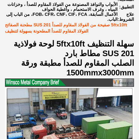
الأبواب والنوافذ المصنوعة من الفولاذ المقاوم للصدأ ، وخزانات
التطبيق:
المياه ، وغرف الاستحمام ، وأغطية الحواف
علاج
الأعمال السابقة، FOB، CFR، CNF، CIF، FCA، من الباب إلى
الشروط:
الباب.
5ftx10ft صفيحة من الفولاذ المقاوم للصدأ SUS 201 مطحنة الصفائح
الفولاذ المقاوم للصدأ المطحونة بسهولة لتنظيف
سهلة التنظيف 5ftx10ft لوحة فولاذية
SUS 201 مطاط بارد
الصلب المقاوم للصدأ مطبقة ورقة
1500mmx3000mm