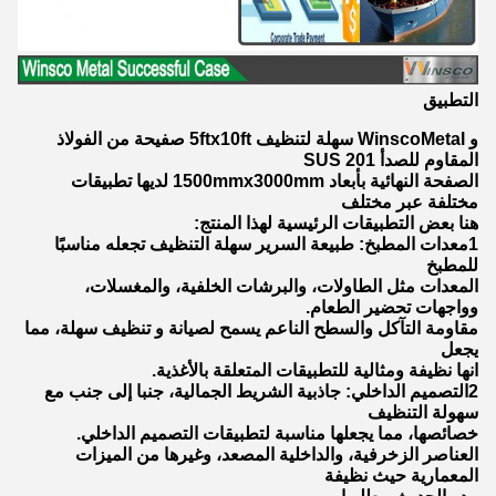
التطبيق
و WinscoMetal سهلة لتنظيف 5ftx10ft صفيحة من الفولاذ
المقاوم للصدأ SUS 201
الصفحة النهائية بأبعاد 1500mmx3000mm لديها تطبيقات
مختلفة عبر مختلف
هنا بعض التطبيقات الرئيسية لهذا المنتج:
1معدات المطبخ: طبيعة السرير سهلة التنظيف تجعله مناسبًا
للمطبخ
المعدات مثل الطاولات، والبرشات الخلفية، والمغسلات،
وواجهات تحضير الطعام.
مقاومة التآكل والسطح الناعم يسمح لصيانة و تنظيف سهلة، مما
يجعل
انها نظيفة ومثالية للتطبيقات المتعلقة بالأغذية.
2التصميم الداخلي: جاذبية الشريط الجمالية، جنبا إلى جنب مع
سهولة التنظيف
خصائصها، مما يجعلها مناسبة لتطبيقات التصميم الداخلي.
العناصر الزخرفية، والداخلية المصعد، وغيرها من الميزات
المعمارية حيث نظيفة