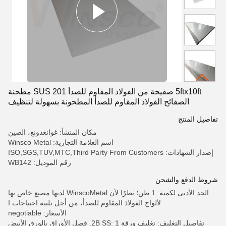
5ftx10ft صفيحة من الفولاذ المقاوم للصدأ SUS 201 مطحنة
الصفائح الفولاذ المقاوم للصدأ المطحونة بسهولة لتنظيف
تفاصيل المنتج
مكان المنشأ: غوانغدونغ، الصين
اسم العلامة التجارية: Winsco Metal
إصدار الشهادات: ISO,SGS,TUV,MTC,Third Party From Customers
رقم الموديل: WB142
شروط الدفع والشحن
الحد الأدنى لكمية: 1 طن؛ نظرًا لأن WinscoMetal لديها مصنع خاص بها
لألواح الفولاذ المقاوم للصدأ، من أجل تلبية احتياجات ا
الأسعار: negotiable
تفاصيل التغليف: تغليف ورقة 2B SS: 1. فصل الأوراق بالورق الأبيض