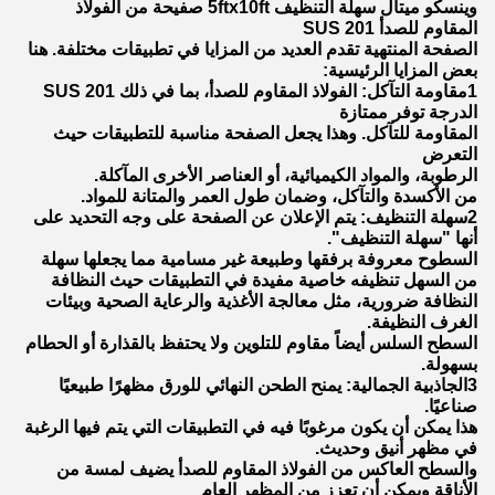
وينسكو ميتال سهلة التنظيف 5ftx10ft صفيحة من الفولاذ
المقاوم للصدأ SUS 201
الصفحة المنتهية تقدم العديد من المزايا في تطبيقات مختلفة. هنا
بعض المزايا الرئيسية:
1مقاومة التآكل: الفولاذ المقاوم للصدأ، بما في ذلك SUS 201
الدرجة توفر ممتازة
المقاومة للتآكل. وهذا يجعل الصفحة مناسبة للتطبيقات حيث
التعرض
الرطوبة، والمواد الكيميائية، أو العناصر الأخرى المآكلة.
من الأكسدة والتآكل، وضمان طول العمر والمتانة للمواد.
2سهلة التنظيف: يتم الإعلان عن الصفحة على وجه التحديد على
أنها "سهلة التنظيف".
السطوح معروفة برفقها وطبيعة غير مسامية مما يجعلها سهلة
من السهل تنظيفه خاصية مفيدة في التطبيقات حيث النظافة
النظافة ضرورية، مثل معالجة الأغذية والرعاية الصحية وبيئات
الغرف النظيفة.
السطح السلس أيضاً مقاوم للتلوين ولا يحتفظ بالقذارة أو الحطام
بسهولة.
3الجاذبية الجمالية: يمنح الطحن النهائي للورق مظهرًا طبيعيًا
صناعيًا.
هذا يمكن أن يكون مرغوبًا فيه في التطبيقات التي يتم فيها الرغبة
في مظهر أنيق وحديث.
والسطح العاكس من الفولاذ المقاوم للصدأ يضيف لمسة من
الأناقة ويمكن أن تعزز من المظهر العام