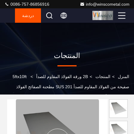
0086-757-86856916
info@winscometal.com
دردشة
المنتجات
المنزل
>
المنتجات
>
2B ورقة الفولاذ المقاوم للصدأ
>
5ftx10ft
صفيحة من الفولاذ المقاوم للصدأ SUS 201 مطحنة الصفائح الفولاذ
المقاوم للصدأ المطحونة بسهولة لتنظيف