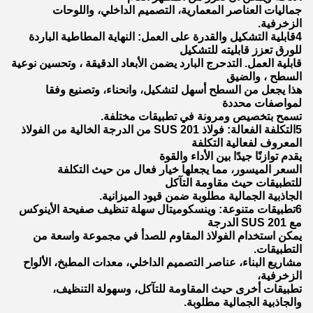
جماليات العناصر المعمارية، التصميم الداخلي، واللوحات
الزخرفية.
4قابلية التشكيل والقدرة على العمل: النهاية المطاطية الباردة
للورق تعزز قابليته للتشكيل
قابلية العمل. التدحرج البارد يضمن الأبعاد الدقيقة ، وتحسين نوعية
السطح ، والضيق
هذا يجعل من السطح أسهل لتشكيل، وانحناء، وتصنيع وفقا
لمواصفات محددة
تسمح بتخصيص ومرونة في تطبيقات مختلفة.
5التكلفة الفعالة: فولاذ SUS 201 من الدرجة الخالية من الفولاذ
المعروف لفعالية التكلفة
يقدم توازنًا جيدًا بين الأداء والقوة
السعر الميسور، مما يجعلها خيار فعال من حيث التكلفة
للتطبيقات حيث مقاومة التآكل
الجاذبية الجمالية مطلوبة ضمن قيود الميزانية.
6تطبيقات متنوعة: وينسكوميتال سهلة تنظيف صفيحة الأينوكس
مع SUS 201 الدرجة
يمكن استخدام الفولاذ المقاوم للصدأ في مجموعة واسعة من
التطبيقات.
مشاريع البناء، عناصر التصميم الداخلي، معدات المطبخ، الألواح
الزخرفية،
تطبيقات أخرى حيث المقاومة للتآكل، وسهولة التنظيف،
والجاذبية الجمالية مطلوبة.