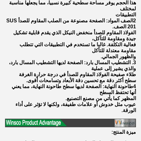
هذا الحجم يوفر مساحة سطحية كبيرة نسبيا، مما يجعلها مناسبة
لمختلف
التطبيقات
2الصف المواد: الصفحة مصنوعة من الصلب المقاوم للصدأ SUS
201 الصف.
الفولاذ المقاوم للصدأ منخفض النيكل الذي يقدم قابلية تشكيل
جيدة ومقاومة للتآكل،
فعالية التكلفة. غالبا ما تستخدم في التطبيقات التي تتطلب
مقاومة معتدلة للتآكل
والظهور الجمالي.
3. التشطيب المسال بارد: الصفحة لديها التشطيب المسال بارد،
والذي يشير إلى عملية
طلاء صفيحة الفولاذ المقاوم للصدأ في درجة حرارة الغرفة
سطح أكثر دقة مع تحسين دقة الأبعاد وتسامحات أقوى.
4طاحونة النهاية: الصفحة لديها سطح طاحونة النهاية، مما يعني
أنها تحتفظ السطح
المظهر كما يأتي من مصنع التصنيع.
عيوب مثل خدوش أو علامات طفيفة، ولكنها لا تؤثر على أداء
الورقة.
ميزة المنتج: