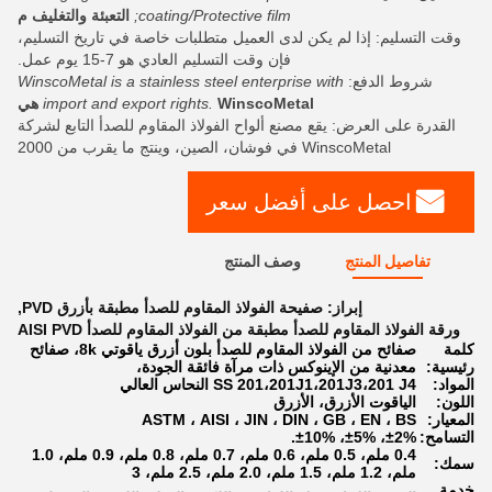
coating/Protective film;
التعبئة والتغليف م
وقت التسليم: إذا لم يكن لدى العميل متطلبات خاصة في تاريخ التسليم،
فإن وقت التسليم العادي هو 7-15 يوم عمل.
شروط الدفع:
WinscoMetal is a stainless steel enterprise with
WinscoMetal هي
import and export rights.
القدرة على العرض: يقع مصنع ألواح الفولاذ المقاوم للصدأ التابع لشركة
WinscoMetal في فوشان، الصين، وينتج ما يقرب من 2000
احصل على أفضل سعر
تفاصيل المنتج
وصف المنتج
إبراز:
صفيحة الفولاذ المقاوم للصدأ مطبقة بأزرق PVD
,
ورقة الفولاذ المقاوم للصدأ مطبقة من الفولاذ المقاوم للصدأ AISI PVD
كلمة
صفائح من الفولاذ المقاوم للصدأ بلون أزرق ياقوتي 8k، صفائح
رئيسية:
معدنية من الإينوكس ذات مرآة فائقة الجودة،
المواد:
SS 201،201J1،201J3،201 J4 النحاس العالي
اللون:
الياقوت الأزرق، الأزرق
المعيار:
ASTM ، AISI ، JIN ، DIN ، GB ، EN ، BS
التسامح:
±2%، ±5%، ±10%.
0.4 ملم، 0.5 ملم، 0.6 ملم، 0.7 ملم، 0.8 ملم، 0.9 ملم، 1.0
سمك:
ملم، 1.2 ملم، 1.5 ملم، 2.0 ملم، 2.5 ملم، 3
خدمة