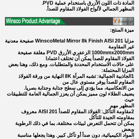
المادة ذات اللون الأزرق باستخدام عملية PVD.
المظهر الجمالي لألواح الفولاذ المقاوم للصدأ.
ميزة المنتج:
مزايا WinscoMetal Mirror 8k Finish AISI 201 صفيحة معدنية
غير المقاومة
1000mmx2000mm الزعفري الأزرق PVD مغلفة صفيحة
الفولاذ المقاوم للصدأ يمكن أن تختلف اعتمادا
على حالات الاستخدام المحددة والمتطلبات. ومع ذلك، وهنا بعض
المزايا المحتملة:
1الجاذبية الجمالية: تشبه المرآة 8K النهاية من ورقة الفولاذ
المقاوم للصدأ يوفر مستوى عال من
من الانعكاسية، مما يؤدي إلى سطح جذابة وجذابة بصريا.
يضيف الطلاء لون مميز يمكن أن يعزز الجمالية العامة للتطبيقات
حيث
المظهر مهم
2مقاومة التآكل: الفولاذ المقاوم للصدأ AISI 201 معروف
بمقاومته الجيدة للتآكل
يمكن أن تتحمل التعرض لبيئات مختلفة، بما في ذلك الرطوبة
وبعض
المواد الكيميائية، دون صدأ أو تآكل كبير. وهذا يجعلها مناسبة