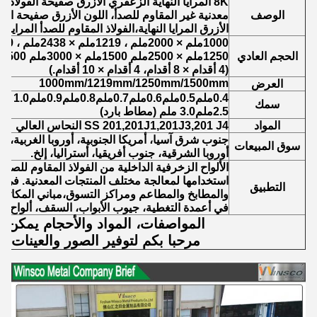
8K المرايا النهاية الزعفري الأزرق صفيحة الفولاذ 
الوصف
الأزرق المرايا النهاية،الفولاذ المقاوم للصدأ المرايا
1000ملم × 2000ملم ، 1219ملم × 2438ملم ، 1219ملم × 3048ملم
الحجم العادي
1250ملم × 2500ملم 1500ملم × 3000ملم 1500ملم × 6000ملم
(4 أقدام × 8 أقدام، 4 أقدام × 10 أقدام.)
1000mm/1219mm/1250mm/1500mm
العرض
0.4ملم0.5ملم0.6ملم0.7ملم0.8ملم0.9ملم1.0 ملم1.2ملم1.5ملم2.0 ملم
سمك
2.5ملم3.0 ملم (مطاط بارد)
المواد
SS 201,201J1,201J3,201 J4 النحاس العالي
جنوب شرق آسيا، أمريكا الجنوبية، أوروبا الغربية، 
سوق المبيعات
أوروبا الشرقية، جنوب أفريقيا، أستراليا، إلخ.
الألواح الزخرفية الداخلية من الفولاذ المقاوم للصد
استخدامها لمعالجة مختلف المنتجات المعدنية. في ت
التطبيق
والمطابخ والمطاعم ومراكز التسوق،مباني المكاتب،
في أعمدة التغطية، جيوب الأبواب، السقف، ألواح الج
المواصفات، المواد والأحجام يمكن 
مرحبا بكم لتوفير الصور والعينات ل