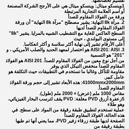
تقسيم لخصائصها:
1وينسكو ميتال: وينسكو ميتال هي على الأرجح الشركة المصنعة
أو اسم العلامة التجارية المرتبطة
ورقة من الفولاذ المقاوم للصدأ
2. مرآة 8k النهاية: يشير مصطلح "مرآة 8k النهاية" أن ورقة
الفولاذ المقاوم للصدأ لديها
السطح العاكس للغاية مع التشطيب الشبيه بالمرايا. يشير "8k"
إلى مستوى البولندي ، حيث
أعلى الأرقام تشير إلى نهاية أكثر سلاسة و أكثر انعكاسا.
3. AISI 201: AISI هو اختصار لمعهد الحديد والصلب الأمريكي ، و
"201" هو التسمية
من أجل نوع معين من الفولاذ المقاوم للصدأ. AISI 201 هو الفولاذ
المقاوم للصدأ منخفض النيكل الذي يوفر
مقاومة للتآكل وغالبا ما تستخدم في التطبيقات حيث التكلفة هو
عامل كبير.
41000mmx2000mm: هذه الأبعاد تشير إلى حجم ورقة الفولاذ
المقاوم للصدأ.
مقاس 1000 ملم (عرض) × 2000 ملم (طول).
5زعفرة أزرق PVD مغلفة: PVD يقف لترسب البخار الفيزيائي،
وهو طلاء
عملية تستخدم لتطبيق طبقة رقيقة من المواد على سطح. في
هذه الحالة، الفولاذ المقاوم للصدأ
الصفحة لديها طبقة زرقاء زفير PVD، مما يعني أنها تم طيها
بطبقة رقيقة من