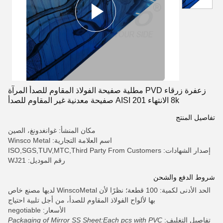
زعفرة زرقاء PVD مطلية صفيحة الفولاذ المقاوم للصدأ المرآة
8k الانتهاء AISI 201 صفيحة معدنية غير المقاوم للصدأ
تفاصيل المنتج
مكان المنشأ: غوانغدونغ، الصين
اسم العلامة التجارية: Winsco Metal
إصدار الشهادات: ISO,SGS,TUV,MTC,Third Party From Customers
رقم الموديل: WJ21
شروط الدفع والشحن
الحد الأدنى لكمية: 100 قطعة؛ نظرًا لأن WinscoMetal لديها مصنع خاص
بها لألواح الفولاذ المقاوم للصدأ، من أجل تلبية احتياج
الأسعار: negotiable
تفاصيل التغليف:
Packaging of Mirror SS Sheet:Each pcs with PVC