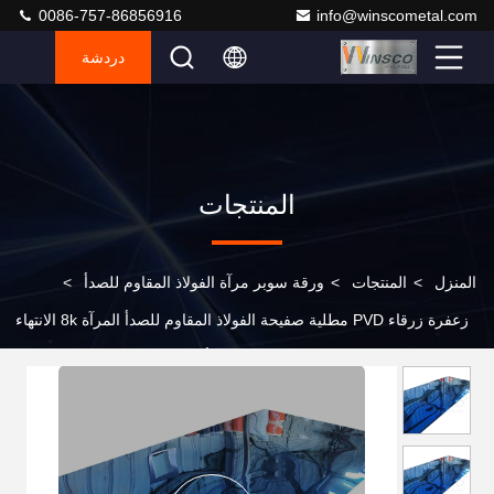
0086-757-86856916
info@winscometal.com
دردشة
المنتجات
المنزل
>
المنتجات
>
ورقة سوبر مرآة الفولاذ المقاوم للصدأ
>
زعفرة زرقاء PVD مطلية صفيحة الفولاذ المقاوم للصدأ المرآة 8k الانتهاء
AISI 201 صفيحة معدنية غير المقاوم للصدأ