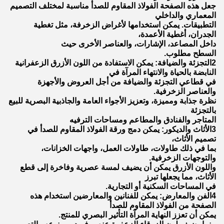
جعل هذه الصفحة الفولاذ المقاوم للصدأ مناسبة لمختلف التصميم
المعماري والداخلي
التطبيقات. يمكن استخدامها لأغراض الزخرفة، مثل تغطية
الجدران، أغطية الأعمدة،
داخل المصاعد، الإشارات، والعناصر الأخرى حيث
السطح مطلوب.
2التجزئة والضيافة: يمكن الاستفادة من اللون الأزرق الزعفرانية
النابضة بالحياة والانتهاء المرآة في
في قطاعي التجزئة والضيافة من أجل العروض والأجهزة
والعناصر الزخرفية.
نظرة جذابة ومميزة، وتعزيز الأجواء العامة والجاذبية البصرية للبيع
بالتجزئة
المتاجر والفنادق والمطاعم ومساحات الترفيه
3الأثاث والديكور: يمكن دمج ورقة الفولاذ المقاوم للصدأ في
تصميم الأثاث،
بما في ذلك طاولات، طاولات العمل، واجهات الخزانات،
والتوجهات الزخرفية.
واللون الأزرق يمكن أن يضيف لمسة عصرية وفاخرة إلى قطع
الأثاث، مما يجعلها تبرز
في المساحات السكنية أو التجارية.
4الفن والمعارض: يمكن للفنانين والمعارضين استخدام هذه
الصفحة من الفولاذ المقاوم للصدأ
يمكن أن تعزز النهاية المرآة التأثير البصري للمنتج.