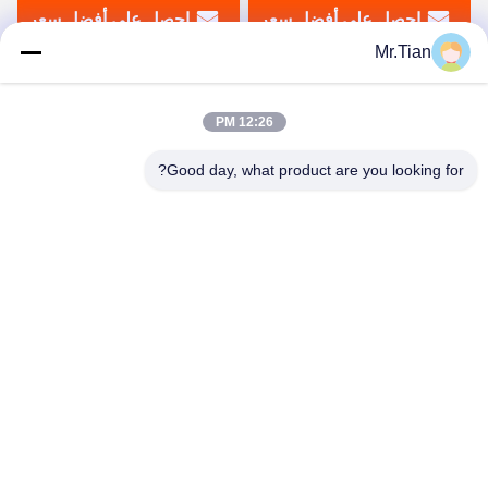
احصل على أفضل سعر
احصل على أفضل سعر
Mr.Tian
12:26 PM
Good day, what product are you looking for?
(GuangDong)Foshan Winsco Metal Products
Co., Ltd.
info@winscometal.com
0086-757-86856916
المكتب الرئيسي: Room 1006، Building A، Star Plaza، No.
B270، East Lecong Avenue، Lecong Town، Shunde District،
Foshan City، Guangdong Province، China.