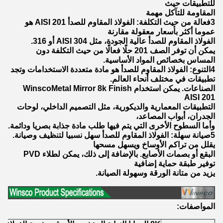
للتطبيقات حيث
المقاومة للتآكل مهمة
3فعالة من حيث التكلفة: الفولاذ المقاوم للصدأ AISI 201 هو
عموما أكثر بأسعار معقولة مقارنة
الفولاذ المقاوم للصدأ عالية الجودة، مثل AISI 304 أو 316.
يمكن أن توفر الصف 201 حلًا فعالًا من حيث التكلفة دون
المساس بخصائص المواد الأساسية.
4التنوع: الفولاذ المقاوم للصدأ هو مادة متعددة الاستخدامات وتجد
تطبيقات في مختلف أنحاء العالم.
الصناعات. يمكن استخدام WinscoMetal Mirror 8k Finish
AISI 201
التطبيقات المعمارية والديكورية، مثل التصميم الداخلي، لوحات
الجدران، أبواب المصاعد،
وأما السطوح الأخرى التي يتم فيها طلب مادة جذابة بصريا ودائمة.
5صيانة سهلة: الفولاذ المقاوم للصدأ سهل نسبيا لتنظيف وصيانة.
يقلل من تراكم الأوساخ ويسهل مسحها
البقع أو بصمات الأصابع. بالإضافة إلى ذلك، يمكن لطلاء PVD
توفير طبقة حماية إضافية
يزيد من متانة الورقة وسهولة الصيانة.
المواصفات: