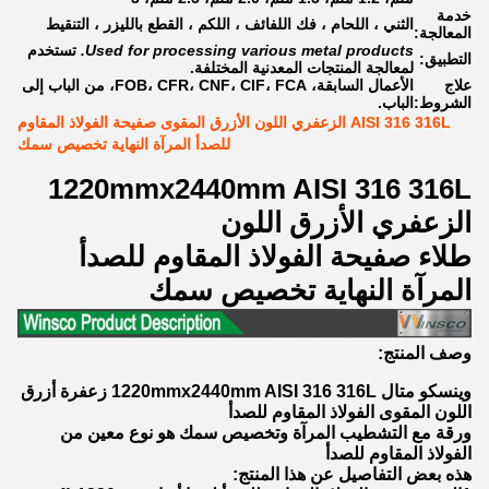
خدمة
الثني ، اللحام ، فك اللفائف ، اللكم ، القطع بالليزر ، التنقيط
المعالجة:
Used for processing various metal products.
تستخدم
التطبيق:
لمعالجة المنتجات المعدنية المختلفة.
علاج
الأعمال السابقة، FOB، CFR، CNF، CIF، FCA، من الباب إلى
الشروط:
الباب.
AISI 316 316L الزعفري اللون الأزرق المقوى صفيحة الفولاذ المقاوم
للصدأ المرآة النهاية تخصيص سمك
1220mmx2440mm AISI 316 316L
الزعفري الأزرق اللون
طلاء صفيحة الفولاذ المقاوم للصدأ
المرآة النهاية تخصيص سمك
وصف المنتج:
وينسكو متال 1220mmx2440mm AISI 316 316L زعفرة أزرق
اللون المقوى الفولاذ المقاوم للصدأ
ورقة مع التشطيب المرآة وتخصيص سمك هو نوع معين من
الفولاذ المقاوم للصدأ
هذه بعض التفاصيل عن هذا المنتج: