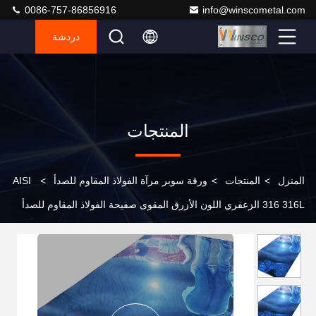
0086-757-86856916
info@winscometal.com
دردشة
المنتجات
المنزل
>
المنتجات
>
ورقة سوبر مرآة الفولاذ المقاوم للصدأ
>
AISI
316 316L الزعفري اللون الأزرق المقوى صفيحة الفولاذ المقاوم للصدأ
المرآة النهاية تخصيص سمك