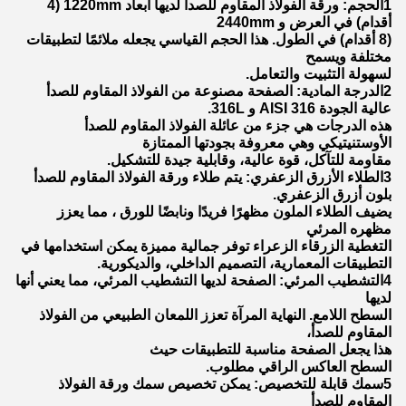
1الحجم: ورقة الفولاذ المقاوم للصدأ لديها أبعاد 1220mm (4
أقدام) في العرض و 2440mm
(8 أقدام) في الطول. هذا الحجم القياسي يجعله ملائمًا لتطبيقات
مختلفة ويسمح
لسهولة التثبيت والتعامل.
2الدرجة المادية: الصفحة مصنوعة من الفولاذ المقاوم للصدأ
عالية الجودة AISI 316 و 316L.
هذه الدرجات هي جزء من عائلة الفولاذ المقاوم للصدأ
الأوستنيتيكي وهي معروفة بجودتها الممتازة
مقاومة للتآكل، قوة عالية، وقابلية جيدة للتشكيل.
3الطلاء الأزرق الزعفري: يتم طلاء ورقة الفولاذ المقاوم للصدأ
بلون أزرق الزعفري.
يضيف الطلاء الملون مظهرًا فريدًا ونابضًا للورق ، مما يعزز
مظهره المرئي
التغطية الزرقاء الزعراء توفر جمالية مميزة يمكن استخدامها في
التطبيقات المعمارية، التصميم الداخلي، والديكورية.
4التشطيب المرئي: الصفحة لديها التشطيب المرئي، مما يعني أنها
لديها
السطح اللامع. النهاية المرآة تعزز اللمعان الطبيعي من الفولاذ
المقاوم للصدأ،
هذا يجعل الصفحة مناسبة للتطبيقات حيث
السطح العاكس الراقي مطلوب.
5سمك قابلة للتخصيص: يمكن تخصيص سمك ورقة الفولاذ
المقاوم للصدأ