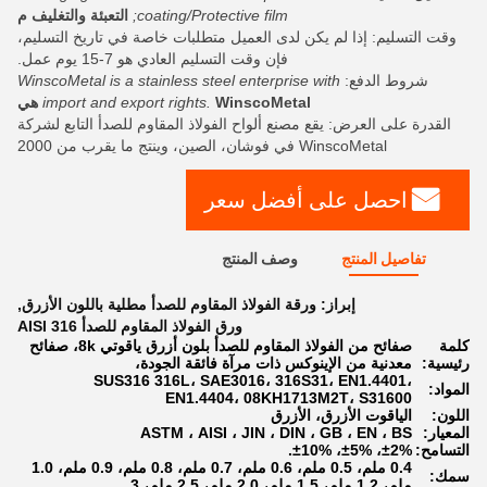
coating/Protective film;
التعبئة والتغليف م
وقت التسليم: إذا لم يكن لدى العميل متطلبات خاصة في تاريخ التسليم،
فإن وقت التسليم العادي هو 7-15 يوم عمل.
شروط الدفع:
WinscoMetal is a stainless steel enterprise with
WinscoMetal هي
import and export rights.
القدرة على العرض: يقع مصنع ألواح الفولاذ المقاوم للصدأ التابع لشركة
WinscoMetal في فوشان، الصين، وينتج ما يقرب من 2000
احصل على أفضل سعر
تفاصيل المنتج
وصف المنتج
إبراز:
ورقة الفولاذ المقاوم للصدأ مطلية باللون الأزرق
,
ورق الفولاذ المقاوم للصدأ AISI 316
كلمة
صفائح من الفولاذ المقاوم للصدأ بلون أزرق ياقوتي 8k، صفائح
رئيسية:
معدنية من الإينوكس ذات مرآة فائقة الجودة،
SUS316 316L، SAE3016، 316S31، EN1.4401،
المواد:
EN1.4404، 08KH1713M2T، S31600
اللون:
الياقوت الأزرق، الأزرق
المعيار:
ASTM ، AISI ، JIN ، DIN ، GB ، EN ، BS
التسامح:
±2%، ±5%، ±10%.
0.4 ملم، 0.5 ملم، 0.6 ملم، 0.7 ملم، 0.8 ملم، 0.9 ملم، 1.0
سمك:
ملم، 1.2 ملم، 1.5 ملم، 2.0 ملم، 2.5 ملم، 3