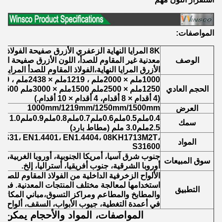
المواصفات:
8K المرايا النهاية الزعفري الأزرق صفيحة الفولاذ 
الوصف
الأزرق المرايا النهاية،الفولاذ المقاوم للصدأ المرايا
1000ملم × 2000ملم ، 1219ملم × 2438ملم ، 1219ملم × 3048ملم
الحجم العادي
1250ملم × 2500ملم 1500ملم × 3000ملم 1500ملم × 6000ملم
(4 أقدام × 8 أقدام، 4 أقدام × 10 أقدام.)
1000mm/1219mm/1250mm/1500mm
العرض
0.4ملم0.5ملم0.6ملم0.7ملم0.8ملم0.9ملم1.0 ملم1.2ملم1.5ملم2.0 ملم
سمك
2.5ملم3.0 ملم (مطاط بارد)
6S31، EN1.4401، EN1.4404، 08KH1713M2T،
المواد
S31600
جنوب شرق آسيا، أمريكا الجنوبية، أوروبا الغربية، 
سوق المبيعات
أوروبا الشرقية، جنوب أفريقيا، أستراليا، إلخ.
الألواح الزخرفية الداخلية من الفولاذ المقاوم للصد
استخدامها لمعالجة مختلف المنتجات المعدنية. في ت
التطبيق
والمطابخ والمطاعم ومراكز التسوق،مباني المكاتب،
في أعمدة التغطية، جيوب الأبواب، السقف، ألواح الج
المواصفات، المواد والأحجام يمكن 