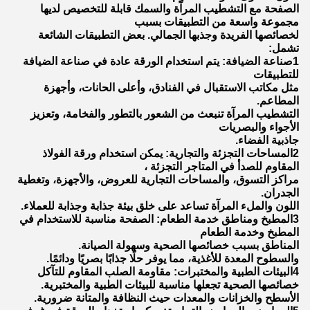
الصفحة مع التشطيب المرآة والسمك قابلة للتخصيص لديها
مجموعة واسعة من التطبيقات بسبب
لخصائصها الفريدة وجذبها الجمالي. بعض التطبيقات الشائعة
تشمل:
1صناعة الضيافة: يتم استخدام الورقة عادة في صناعة الضيافة
للتطبيقات
مثل مكاتب الاستقبال في الفنادق، وأعلى الحانات، وأجهزة
المطاعم.
التشطيب المرآة تنبعث من الشعور بالتطور والفخامة، وتعزيز
الأجواء والبصريات
جاذبية الفضاء.
2المساحات التجزئة والتجارية: يمكن استخدام ورقة الفولاذ
المقاوم للصدأ في المتاجر التجزئة ،
مراكز التسوق، والمساحات التجارية للعروض، والأجهزة، وتغطية
الجدران.
اللون والملء المرآة تساعد على خلق بيئة جذابة وجذابة للعملاء.
3المطبخ ومناطق خدمة الطعام: الصفحة مناسبة للاستخدام في
المطبخ وخدمة الطعام
المناطق بسبب خصائصها الصحية وسهولة الصيانة.
والسطوح المعدة للأغذية، مما يوفر حلًا جذابًا بصريًا ودائمًا.
4البيئات الطبية والمختبرات: مقاومة الصلب المقاوم للتآكل
خصائصها الصحية تجعلها مناسبة للبيئات الطبية والمختبرية.
الأسطح والخزانات والمعدات حيث النظافة والمتانة ضرورية.