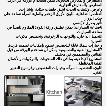
5المعارض والمعارض التجارية: يمكن استخدام الورقة في غرف
المعارض والمعارض التجارية
وعرض، وتثبيتات الحدث لخلق خلفيات جذابة، وإشارات،
العناصر التفاعلية. اللون الأزرق الزعفر والملء المرآة تساعد على
جذب الزوار
تأثير بصري لا يُنسى
6صناعة السيارات: يمكن تطبيق ورقة الفولاذ المقاوم للصدأ في
صناعة السيارات
التجميل الداخلي، والتوجهات الزخرفية، وتخصيص مكونات
السيارة.
و خيارات سمك قابلة للتخصيص تسمح بإمكانيات تصميم فريدة.
7المشاريع الفنية والتصميمية: يمكن أن تستخدم الورقة من قبل
الفنانين والمصممين في مختلف
المشاريع الإبداعية، بما في ذلك المنحوتات والتركيبات والأعمال
الفنية المختلطة.
اللون، التشطيب المرآة، وخيارات التخصيص توفر تنوع للتعبير
الفني.