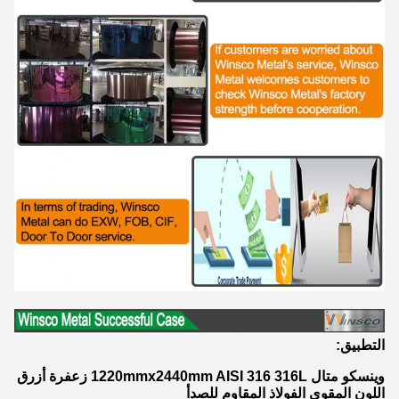
التطبيق:
وينسكو متال 1220mmx2440mm AISI 316 316L زعفرة أزرق
اللون المقوى الفولاذ المقاوم للصدأ