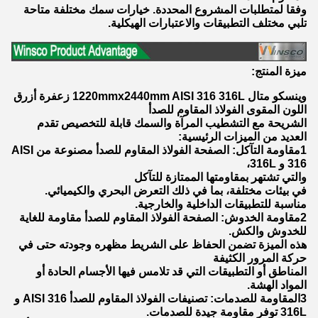
وفقا لمتطلبات المشروع المحددة. خيارات سمك مختلفة متاحة
تلبي مختلف التطبيقات والاعتبارات الهيكلية.
ميزة المنتج:
وينسكو متال 1220mmx2440mm AISI 316 316L زعفرة أزرق
اللون المقوى الفولاذ المقاوم للصدأ
الشريحة مع التشطيب المرآة والسمك قابلة للتخصيص تقدم
العديد من الميزات الرئيسية:
1مقاومة التآكل: الصفحة الفولاذ المقاوم للصدأ مصنوعة من AISI
316 و 316L،
والتي تشتهر بمقاومتها الممتازة للتآكل
في بيئات مختلفة، بما في ذلك التعرض البحري والكيميائي.
مناسبة للتطبيقات الداخلية والخارجية.
2مقاومة الخدوش: الصفحة الفولاذ المقاوم للصدأ مقاومة للغاية
للخدوش والكش.
هذه الميزة تضمن الحفاظ على الشريط مظهره وجودته حتى في
حركة المرور الكثيفة
المناطق أو التطبيقات التي قد تلامس فيها الأجسام الحادة أو
المواد الهشة.
3المقاومة للصدمات: تصنيفات الفولاذ المقاوم للصدأ AISI 316 و
316L توفر مقاومة جيدة للصدمات.