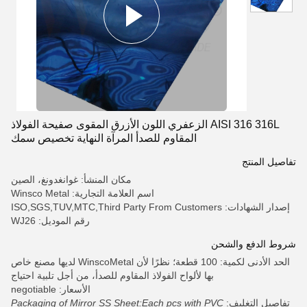
AISI 316 316L الزعفري اللون الأزرق المقوى صفيحة الفولاذ
المقاوم للصدأ المرآة النهاية تخصيص سمك
تفاصيل المنتج
مكان المنشأ: غوانغدونغ، الصين
اسم العلامة التجارية: Winsco Metal
إصدار الشهادات: ISO,SGS,TUV,MTC,Third Party From Customers
رقم الموديل: WJ26
شروط الدفع والشحن
الحد الأدنى لكمية: 100 قطعة؛ نظرًا لأن WinscoMetal لديها مصنع خاص
بها لألواح الفولاذ المقاوم للصدأ، من أجل تلبية احتياج
الأسعار: negotiable
تفاصيل التغليف:
Packaging of Mirror SS Sheet:Each pcs with PVC