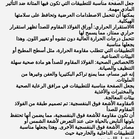
جعل الصفحة مناسبة للتطبيقات التي تكون فيها المتانة ضد التأثير
المادي مهمة.
يمكنها أن تتحمل الاصطدامات العرضية وتحافظ على سلامتها
الهيكلية.
4الاستقرار الحراري: أوراق الفولاذ المقاوم للصدأ تظهر استقرار
حراري ممتاز، مما يسمح لها
تتحمل درجات الحرارة العالية دون تشوه أو تغيير اللون. وهذا
يجعلها مناسبة
التطبيقات التي تتطلب مقاومة الحرارة، مثل أسطح المطبخ أو
البيئات الصناعية.
5الخصائص الصحية: الفولاذ المقاوم للصدأ هو مادة صحية سهلة
التنظيف والصيانة.
إنه غير مسام، مما يمنع تراكم البكتيريا والعفن وغيرها من
الملوثات.
يجعل الصفحة مناسبة للتطبيقات في مرافق الرعاية الصحية
والمختبرات والأغذية
بيئات المعالجة.
6مقاومة الأشعة فوق البنفسجية: تم تصميم طبقة من الفولاذ
المقاوم للصدأ
أن تكون مقاومة للأشعة فوق البنفسجية، مما يضمن أنها تحتفظ
بلونها النابض بالحياة حتى عند التعرض لأشعة الشمس أو
مصادر الأشعة فوق البنفسجية الأخرى. وهذا يجعلها مناسبة
للتطبيقات الداخلية والخارجية حيث
استقرار اللون مهم