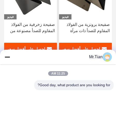
فيديو
فيديو
صفيحة زخرفية من الفولاذ
SS 316 ورقة الفولاذ المقاوم
المقاوم للصدأ مصنوعة من
للصدأ سوبر مرآة متينة
الفولاذ المقاوم للصدأ مدرفلة
المدرفلة على البارد مع طلاء
على البارد 2013304316
الذهب الوردي
احصل على أفضل سعر
احصل على أفضل سعر
Mr.Tian
11:25 AM
Good day, what product are you looking for?
(GuangDong)Foshan Winsco Metal Products
Co., Ltd.
info@winscometal.com
0086-757-86856916