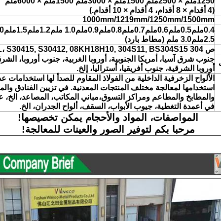
1250ملم × 2500ملم 1500ملم × 3000ملم 1500ملم × 6000ملم
(4 أقدام × 8 أقدام، 4 أقدام × 10 أقدام.)
1000mm/1219mm/1250mm/1500mm
0.4ملم0.5ملم0.6ملم0.7ملم0.8ملم0.9ملم1.0 ملم1.2ملم1.5ملم2.0 ملم
2.5ملم3.0 ملم (مطاط بارد)
ص 304 304L، S30415, S30412, 08KH18H10, 304S11, BS304S15
جنوب شرق آسيا، أمريكا الجنوبية، أوروبا الغربية، جنوب أوروبا، الش
أوروبا الشرقية، جنوب أفريقيا، أستراليا، إلخ.
الألواح الزخرفية الداخلية من الفولاذ المقاوم للصدأ لها استخدامات ع
استخدامها لمعالجة مختلف المنتجات المعدنية. في تزيين الفنادق وال
والمطابخ والمطاعم ومراكز التسوق،مباني المكاتب، المصاعد، الخ، ع
في أعمدة التغطية، جيوب الأبواب، السقف، ألواح الجدران، الخ.
المواصفات، المواد والأحجام يمكن تخصيصها!
مرحبا بكم لتوفير الصور والعينات للمعالجة!