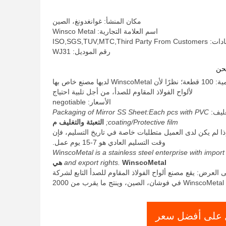
المطلية
مكان المنشأ: غوانغدونغ، الصين
اسم العلامة التجارية: Winsco Metal
ISO,SGS,TUV,MTC,Third
رقم الموديل: WJ31
حن
الحد الأدنى لكمية: 100 قطعة؛ نظرًا لأن WinscoMetal لديها مصنع خاص بها
لألواح الفولاذ المقاوم للصدأ، من أجل تلبية احتياج
الأسعار: negotiable
غليف:
Packaging of Mirror SS Sheet:Each pcs with PVC
coating/Protective film;
التعبئة والتغليف م
ذا لم يكن لدى العميل متطلبات خاصة في تاريخ التسليم، فإن
وقت التسليم العادي هو 7-15 يوم عمل.
WinscoMetal is a stainless steel enterprise with import
WinscoMetal هي
and export rights.
 العرض: يقع مصنع ألواح الفولاذ المقاوم للصدأ التابع لشركة
WinscoMetal في فوشان، الصين، وينتج ما يقرب من 2000
على أفضل سعر