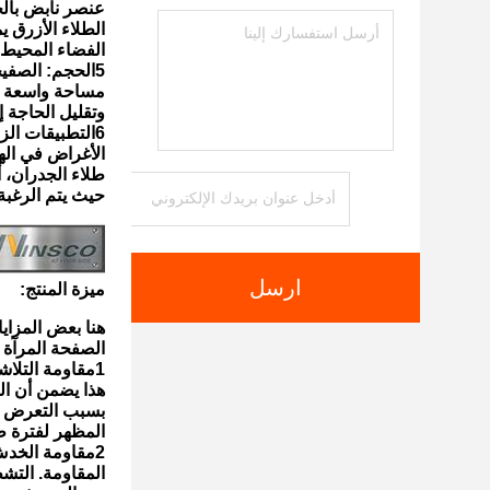
عنصر نابض بالح
الطلاء الأزرق ي
الفضاء المحيط
5الحجم: الصفيحة الزخرفية لها أبعاد 1500 ملم × 3000 ملم.
مساحة واسعة ل
وتقليل الحاجة إ
6التطبيقات الزخرفية: يتم استخدام لوحة الزخرفة WinscoMetal في المقام الأول للزخرفة
الأغراض في الهن
طلاء الجدران، 
حيث يتم الرغب
ارسل
ميزة المنتج:
هنا بعض المزايا من WinscoMetal تخصيص سمك 4 SS
الصفحة المرآة النهاية الزرقاء مطلي
1مقاومة التلاشي: تم تصميم الطلاء الأزرق على اللوحة الزخرفية لمقاومة التلاشي
هذا يضمن أن الل
بسبب التعرض ل
المظهر لفترة ط
2مقاومة الخدش: الفولاذ المقاوم للصدأ، بما في ذلك AISI 304، هو معروف لخدش ممتازة
المقاومة. التش