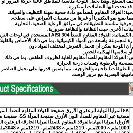
 السطح. وهذا يجعل اللوحة مناسبة للمناطق عالية حركة المرور أو
قد تحدث فيها التعاملات المتكررة.
مما يمنع نمو البكتيريا أو غيرها من مسببات الأمراض على سطحه.
زخرفية مناسبة للتطبيقات في مرافق الرعاية الصحية، التجارية
يئات الأخرى حيث النظافة والنظافة ضرورية.
زة لمجموعة واسعة من المواد الكيميائية، بما في ذلك الأحماض والقليل
أن اللوحة يمكن أن تتحمل التعرض لمختلف المواد دون
 سلامتها الهيكلية للخطر.
نفسجية والرطوبة وتقلبات درجة الحرارة
التطبيقات الداخلية والخارجية ، مما يضمن قدرتها على تحمل العناصر
ذبيتها البصرية مع مرور الوقت.
8K المرايا النهاية الزعفري الأزرق صفيحة الفولاذ المقاوم للصدأ، ال
الأزرق المرايا النهاية،الفولاذ المقاوم للصدأ المرايا الخارقة الزعفرة ا
1000ملم × 2000ملم ، 1219ملم × 2438ملم ، 1219ملم × 3048ملم