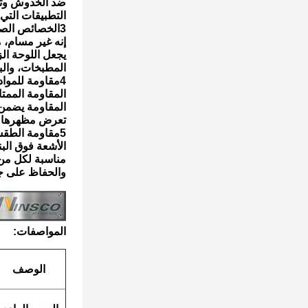
ضد الخدوش وتلف
التطبيقات التي 
3الخصائص الصحية: الفولاذ المقاوم للصدأ هو مادة صحية سهلة التنظيف والصيانة.
إنه غير مسام، 
يجعل اللوحة ال
المطبخات، والب
4مقاومة للمواد الكيميائية: الفولاذ المقاوم للصدأ AISI 304 المستخدم في لوحات التزيين
المقاومة الممتا
المقاومة يضمن 
تعرض مظهرها أو
5مقاومة الطقس: الفولاذ المقاوم للصدأ مقاوم للغاية لظروف الطقس، بما في ذلك
الأشعة فوق الب
مناسبة لكل من 
والحفاظ على جا
المواصفات:
الوصف