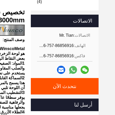
(4)
تخصيص سمك AISI 304 SS الصفحة الم
1500mmx3000mm لوحة زين
الاتصالات
الاتصالات:
Mr. Tian
وصف المنتج:
الهاتف:
0086-757-86856916
WinscoMetal تخصيص سمك AISI 304 SS ورقة معدنية مع مرآة النهاية الزرقاء المطلية
هو لوحة الزخرف
فاكس:
0086-757-86856916
بعض النقاط الر
1المواد: الصفيحة الزخرفية مصنوعة من الصلب المقاوم للصدأ AISI 304، والتي هي
والصلب المقاوم 
يستخدم على نط
2السماكة القابلة للتخصيص: يمكن تخصيص سمك الصفيحة الزخرفية
هذا يسمح بالمر
نتحدث الآن
أن اللوحة تلبي 
3التشطيب المرئي: الصفحة الزخرفية من الفولاذ المقاوم للصدأ تحتوي على التشطيب المرئي. هذه التشطيب
يوفر سطحًا عاكس
والرفاهية للصفح
أرسل لنا
يجعلها مناسبة 
4الطلاء الأزرق: يتم طلاء اللوحة الزخرفية باللون الأزرق. يضيف هذا الطلاء الأزرق