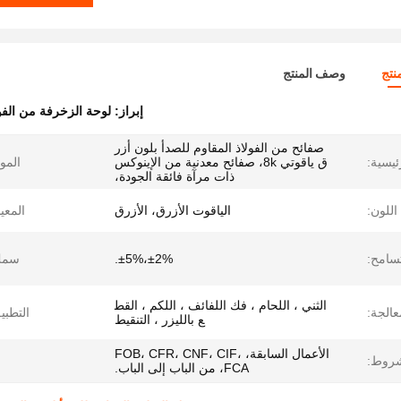
نتج
وصف المنتج
إبراز:
لوحة الزخرفة من الفول
صفائح من الفولاذ المقاوم للصدأ بلون أزر
ئيسية:
ق ياقوتي 8k، صفائح معدنية من الإينوكس
الموا
ذات مرآة فائقة الجودة،
اللون:
الياقوت الأزرق، الأزرق
المعيا
تسامح:
±2%،±5%.
سمك
الثني ، اللحام ، فك اللفائف ، اللكم ، القط
عالجة:
التطبي
ع بالليزر ، التنقيط
الأعمال السابقة، FOB، CFR، CNF، CIF،
شروط:
FCA، من الباب إلى الباب.