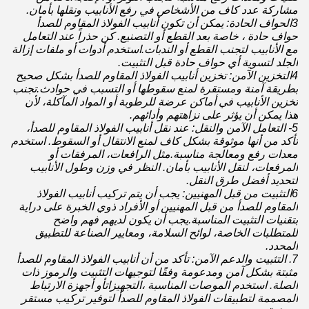
مشاركة عدد كاف من الأشخاص في رفع الأنابيب ونقلها بأمان.
3الحواف الحادة: يمكن أن تكون أنابيب الفولاذ المقاوم للصدأ
حواف حادة ، خاصة بعد القطع أو التصنيع. كن حذراً عند التعامل
مع الأنابيب لتجنب القطع أو الندبات.استخدم أدوات أو ملفات إزالة
الجلد لتسوية أي حواف حادة قبل التثبيت.
4التخزين الآمن: تخزين أنابيب الفولاذ المقاوم للصدأ بشكل صحيح
بطريقة آمنة ومستقرة لمنع سقوطها أو التسبب في حوادث.تجنب
تخزين الأنابيب في أماكن عرضة للرطوبة أو المواد المآكلة، لأن
هذا يمكن أن يؤثر على نزاهتهم وأدائهم.
5- التعامل الآمن والنقل: عند نقل أنابيب الفولاذ المقاوم للصدأ،
تأكد من أنها موثوقة بشكل كاف لمنع الانتقال أو السقوط. استخدم
معدات رفع ومعالجة مناسبة.مثل الرافعات، المرفقات أو
المرفعات، لنقل الأنابيب بأمان. النظر في وزن وطول الأنابيب
لتحديد أفضل طرق النقل.
6التثبيت من قبل المهنيين: يجب أن يتم تركيب أنابيب الفولاذ
المقاوم للصدأ من قبل المهنيين أو الأفراد ذوي الخبرة على دراية
بتقنيات التثبيت المناسبة.يجب أن يكون لديهم فهم واضح
للمتطلبات الخاصة، لوائح السلامة، ومعايير الصناعة للتطبيق
المحدد.
7. التثبيت والدعم الآمن: تأكد من أن أنابيب الفولاذ المقاوم للصدأ
مثبتة بشكل آمن ومدعومة وفقًا لتوجيهات التثبيت والرموز ذات
الصلة. استخدم الموصات المناسبة ،التجهيزاتأو أجهزة الارتباط
المصممة لتطبيقات الفولاذ المقاوم للصدأ لتوفير تركيب مستقر