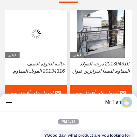
فيديو
فيديو
201304316 درجة الفولاذ
عالية الجودة الصف
المقاوم للصدأ الدرابزين قبول
20134316 الفولاذ المقاوم
التخصيص
للصدأ درج درابزين Inox درج
حديدي
احصل على أفضل سعر
احصل على أفضل سعر
Mr.Tian
1:18 PM
Good day, what product are you looking for?