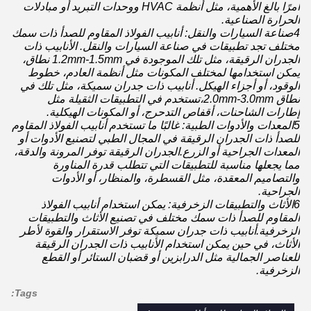
أمرًا بالغ الأهمية، مثل أنظمة HVAC ووحدات التبريد أو مبادلات
الحرارة الصناعية.
4صناعة السيارات والنقل: أنابيب الفولاذ المقاوم للصدأ ذات سمك
مختلف تجد تطبيقات في صناعة السيارات والنقل. الأنابيب ذات
الجدران الرقيقة، مثل تلك الموجودة في 1.2mm-1.5mm نطاق،
يمكن استخدامها لمختلف المكونات مثل أنظمة العادم، خطوط
الوقود، أو أجزاء الهيكل. أنابيب ذات جدران سميكة، مثل تلك في
نطاق 2.0mm-3.0mm،تستخدم في التطبيقات الثقيلة مثل
إطارات الشاحنات، أقفاص التدحرج، أو المكونات الهيكلية.
5المعدات والأدوات الطبية: غالبًا ما تستخدم أنابيب الفولاذ المقاوم
للصدأ ذات الجدران الرقيقة في المجال الطبي لتصنيع الأدوات أو
المعدات الجراحية أو الزرع.الجدران الرقيقة توفر المرونة والدقة،
مما يجعلها مناسبة للتطبيقات التي تتطلب قدرة المناورة
والتصاميم المعقدة، مثل القسطرة، والمنظار، أو الأدوات
الجراحية.
6الأثاث والتطبيقات الزخرفية: يمكن استخدام أنابيب الفولاذ
المقاوم للصدأ ذات سمك مختلف في تصنيع الأثاث والتطبيقات
الزخرفية.أنابيب ذات جدران سميكة توفر الاستقرار والقوة لأطر
الأثاث، في حين يمكن استخدام الأنابيب ذات الجدران الرقيقة
للعناصر الجمالية مثل الدرابزين أو قضبان الستائر أو القطع
الزخرفية.
Tags: