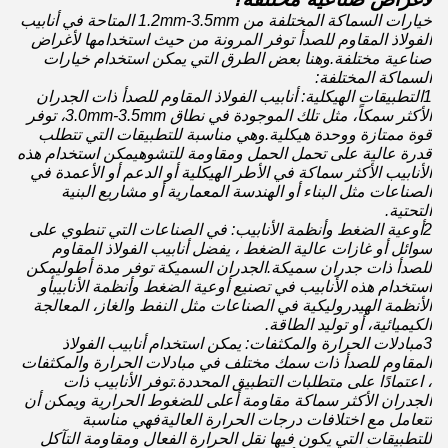
خيارات السماكة المختلفة من 1.2mm-3.5mm المتاحة في أنابيب
الفولاذ المقاوم للصدأ توفر المرونة من حيث استخدامها لأغراض
صناعية مختلفة.وهنا بعض الطرق التي يمكن استخدام خيارات
السماكة المختلفة:
1التطبيقات الهيكلية: أنابيب الفولاذ المقاوم للصدأ ذات الجدران
الأكثر سمكاً، مثل تلك الموجودة في نطاق 3.0mm-3.5mm، توفر
قوة ممتازة ووحدة هيكلية.وهي مناسبة للتطبيقات التي تتطلب
قدرة عالية على تحمل الحمل ومقاومة للتشوهيمكن استخدام هذه
الأنابيب الأكثر سماكة في الأطر الهيكلية أو الدعم أو الأعمدة في
الصناعات مثل البناء أو الهندسة المعمارية أو مشاريع البنية
التحتية.
2أوعية الضغط وأنظمة الأنابيب: في الصناعات التي تنطوي على
سوائل أو غازات عالية الضغط ، يفضل أنابيب الفولاذ المقاوم
للصدأ ذات جدران سميكة.الجدران السميكة توفر مدة أطوليمكن
استخدام هذه الأنابيب في تصنيع أوعية الضغط وأنظمة الأنابيبأو
الأنظمة الهيدروليكية في الصناعات مثل النفط والغاز، المعالجة
الكيميائية، أو توليد الطاقة.
3مبادلات الحرارة والمكثفات: يمكن استخدام أنابيب الفولاذ
المقاوم للصدأ ذات سمك مختلف في مبادلات الحرارة والمكثفات
، اعتمادًا على متطلبات التطبيق المحددة.توفر الأنابيب ذات
الجدران الأكثر سماكة مقاومة أعلى للضغوط الحرارية ويمكن أن
تتعامل مع اختلافات درجات الحرارة العاليةفهي مناسبة
للتطبيقات التي يكون فيها نقل الحرارة الفعال ومقاومة التآكل