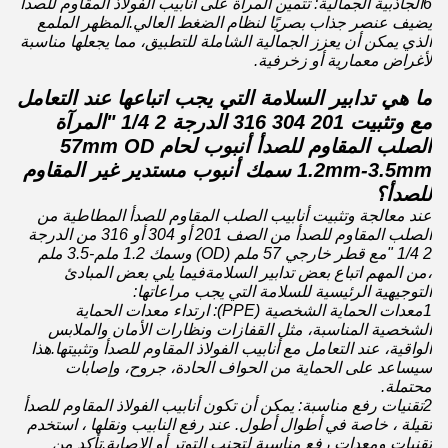
6الجاذبية الجمالية: تتمين المرآة على أنابيب الفولاذ المقاوم للصدأ
يضيف عنصر جذاب بصريًا لنظام الضغط العالي.المظهر الملمع
الذي يمكن أن يعزز الجمالية الشاملة للتطبيق، مما يجعلها مناسبة
لأغراض معمارية أو زخرفية.
ما هي تدابير السلامة التي يجب اتباعها عند التعامل
مع وتثبيت 201 304 316 الدرجة 2 1/4 "المرآة
الصلب المقاوم للصدأ أنبوب لحام 57mm OD
1.2mm-3.5mm سمك أنبوب مستدير غير المقاوم
للصدأ؟
عند معالجة وتثبيت أنابيب الصلب المقاوم للصدأ المطاطية من
الصلب المقاوم للصدأ من الصف 201 أو 304 أو 316 من الدرجة
2 1/4 "مع قطر خارجي 57 ملم (OD) وسمك 1.2 ملم-3.5 ملم
،من المهم اتباع بعض تدابير السلامةفيما يلي بعض المبادئ
التوجيهية الرئيسية للسلامة التي يجب مراعاتها:
1معدات الحماية الشخصية (PPE): ارتداء معدات الحماية
الشخصية المناسبة، مثل القفازات ونظارات الأمان والملابس
الواقية، عند التعامل مع أنابيب الفولاذ المقاوم للصدأ وتثبيتها.هذا
سيساعد على الحماية من الحواف الحادة، جروح، وإصابات
محتملة.
2تقنيات رفع مناسبة: يمكن أن تكون أنابيب الفولاذ المقاوم للصدأ
ثقيلة ، خاصة في أطوال أطول. عند رفع النابيب ونقلها ، استخدم
تقنيات ومعدات رفع مناسبة لتجنب التوتر أو الإصابة.تأكد من