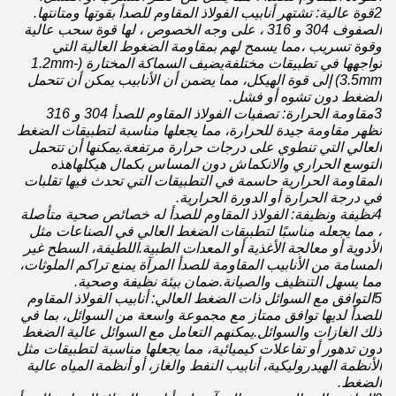
2قوة عالية: تشتهر أنابيب الفولاذ المقاوم للصدأ بقوتها ومتانتها.
الصفوف 304 و 316 ، على وجه الخصوص ، لها قوة سحب عالية
وقوة تسريب ،مما يسمح لهم بمقاومة الضغوط العالية التي
تواجهها في تطبيقات مختلفةيضيف السماكة المختارة (1.2mm-
3.5mm) إلى قوة الهيكل، مما يضمن أن الأنابيب يمكن أن تتحمل
الضغط دون تشوه أو فشل.
3مقاومة الحرارة: تصفيات الفولاذ المقاوم للصدأ 304 و 316
تظهر مقاومة جيدة للحرارة، مما يجعلها مناسبة لتطبيقات الضغط
العالي التي تنطوي على درجات حرارة مرتفعة.يمكنها أن تتحمل
التوسع الحراري والانكماش دون المساس بكمال هيكلهاهذه
المقاومة الحرارية حاسمة في التطبيقات التي تحدث فيها تقلبات
في درجة الحرارة أو الدورة الحرارية.
4نظيفة ونظيفة: الفولاذ المقاوم للصدأ له خصائص صحية متأصلة
، مما يجعله مناسبًا لتطبيقات الضغط العالي في الصناعات مثل
الأدوية أو معالجة الأغذية أو المعدات الطبية.اللطيفة، السطح غير
المسامة من الأنابيب المقاومة للصدأ المرآة يمنع تراكم الملوثات،
مما يسهل التنظيف والصيانة.ضمان بيئة نظيفة وصحية.
5التوافق مع السوائل ذات الضغط العالي: أنابيب الفولاذ المقاوم
للصدأ لديها توافق ممتاز مع مجموعة واسعة من السوائل، بما في
ذلك الغازات والسوائل.يمكنهم التعامل مع السوائل عالية الضغط
دون تدهور أو تفاعلات كيميائية، مما يجعلها مناسبة لتطبيقات مثل
الأنظمة الهيدروليكية، أنابيب النفط والغاز، أو أنظمة المياه عالية
الضغط.