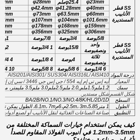
1.8mm
φ28mm
φ23mm
φ25.4ملم
SS قطر
φ40mm
φ41.28mm
φ42.4mm
44mm
الأنابيب
φ60mm
φ63.5mm
φ73mm
6.2mm
المستديرة
φ101.6mm
φ104mm
φ107mm
4.3mm
03mm
φ178mm
φ168mm
φ159mm
77mm
φ356mm
φ325mm
φ306mm
5/8
بوصة
3/4
بوصة
7/8
بوصة
1
بوص
واحد
SS قطر
15/8
بوصة
1 3/4
بوصة
2
بوص
ونصف
بوصة
الأنابيب
ثلاثة
المستديرة
4
بوصة
4 1/8
بوصة
4 1/4
ب
ونصف
بوصة
6 1/4
بوصة
6 5/8
بوصة
8 5/8
بوصة
10 3/4
ب
AISI201/AISI301/ SUS304/ AISI316L/ AISI410
درجة المواد
المعيار
أيه إس تي إم إيه 554 / جي إس جي 3446 / سي إن إس 5802 / إن 10217-7 / إن 10296-2، إن 10305-2،
سمك
1.2ملم1.5ملم
,2.0 ملم2.5ملم3.0 ملم3.5 مليمتر، مخصص.
شكل القسم
شكل مستدير.
BA/2B/NO.1/NO.3/NO.4/8K/HL/2D/1D
السطح
الطول
1 متر2.5m، 3m،5.85م،6م6.1m، 7m، الطول يمكن تخصيصها.
التطبيق
صناعة الصناعات الغذائية لنقل الأنابيب أو لصنع أدوات أخر
كيف يمكن استخدام خيارات السماكة المختلفة من
1.2mm-3.5mm في أنبوب الفولاذ المقاوم للصدأ
لأغراض صناعية مختلفة؟