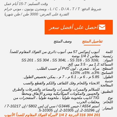
وقت التسليم: 7-15 أيام عمل
شروط الدفع: L / C ، D / A ، T / T ، ويسترن يونيون ، موني جرام
القدرة على العرض: 3000 طن / طن شهريا
احصل على أفضل سعر
تفاصيل المنتج
وصف المنتج
كلمة
أنبوب إينوكس 57 مم، أنبوب دائري من الفولاذ المقاوم للصدأ
رئيسية:
مقاس 2 1/4 بوصة
المواد:
SS 201 ، SS 304 ، SS 304L ، SS 316 ، SS 316L
السماكة:
1.2 مم - 3.5 مم، إلخ.
السطح:
مرآة ، شعري ، لون PVD أو حسب الطلب.
التسامح:
±3%، ±5%، ±10%
الطول:
5.85 م ، 6 م ، 6.1 م ، 7 م ، يمكن تخصيص الطول.
خدمة
الانحناء واللحام وفك اللفائف واللكم والقطع والصب
المعالجة:
للسلالم والممرات والممرات والمصاعد والشرفات والطرق
التطبيق:
والجسور والمكونات الميكانيكية ومترو الأنفاق ومحطا
نوع
TIG أنابيب ملحومة طولياً ، ملحومة طولياً ، المتفجرات من
اللحام:
مخلفات الحرب
أستم A554 / جيس G3446 / سي إن إس 5802 / إن 10217-7 /
المعيار:
إن 10296-2، إن 10305-2، إن 10305-5.
201 304 316 الدرجة 2 1/4 'المرآة الفولاذ المقاوم للصدأ الأنبوب