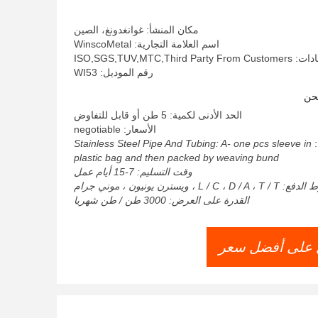
الفولاذ المقاوم للصدأ 30mmx10mm
مكان المنشأ: غوانغدونغ، الصين
اسم العلامة التجارية: WinscoMetal
ISO,SGS,TUV,MTC,Third
رقم الموديل: WI53
حن
الحد الأدنى لكمية: 5 طن أو قابل للتفاوض
الأسعار: negotiable
:
Stainless Steel Pipe And Tubing: A- one pcs sleeve in
plastic bag and then packed by weaving bund
وقت التسليم: 7-15 أيام عمل
L / C ، D /  ، ويسترن يونيون ، موني جرام
القدرة على العرض: 3000 طن / طن شهريا
على أفضل سعر