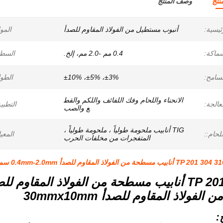
نتج
وصف المنتج
ئيسية:
أنبوب مستطيل من الفولاذ المقاوم للصدأ
الموا
ماكة:
0.4 مم -2.0 مم، إلخ.
السطح
تسامح:
±3%، ±5%، ±10%
الطو
الانحناء واللحام وفك اللفائف واللكم والقط
عالجة:
التطبي
ع والصب
TIG أنابيب ملحومة طولياً ، ملحومة طولياً ،
لحام::
المعيا
المتفجرات من مخلفات الحرب
TP 201 أنابيب مسطحة من الفولاذ المقاوم للصدأ 0.4mm-2.0mm سمك أنابيب مستطيلة من الفولاذ المقاوم للصدأ 30mmx10mm
لفولاذ المقاوم للصدأ 30mmx10mm
: