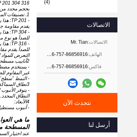
(4)
بحجم محدد من 30mmx10mm ومدى سمك من 0.4mm إلى 2.0mm.إليك بعض التفاصيل الرئيسية عن منتج الفولاذ المقاوم للصدأ ال
1. تصنيفات المواد:
الاتصالات
يقدم مقاومة جي
للصدأ هو نوع م
الاتصالات:
Mr. Tian
الهاتف:
0086-757-86856916
التعرض للمواد 
2أنابيب مسطحة من الأينوكس:
فاكس:
0086-757-86856916
غير المقاوم لل
- النمط "سطح" 
3نطاق السماكة:
النطاق المحدد.
4الأبعاد:
نتحدث الآن
- أنبوب مستطيل عرضه 30 ملم وارتفاعه 10 ملم، مما يشير إلى 
أرسل لنا
المسطحة من 