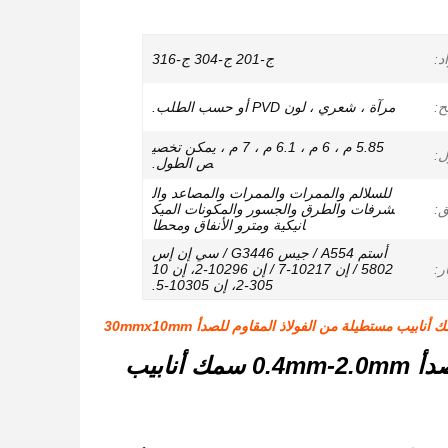
د:
ج-201 ج-304 ج-316
:
مرآة ، شعري ، لون PVD أو حسب الطلب.
5.85 م ، 6 م ، 6.1 م ، 7 م ، يمكن تخصي
ل:
ص الطول.
للسلالم والممرات والممرات والمصاعد وال
ق:
شرفات والطرق والجسور والمكونات الميك
انيكية ومترو الأنفاق ومحطا
أستم A554 / جيس G3446 / سي إن إس
ر:
5802 / إن 10217-7 / إن 10296-2، إن 10
305-2، إن 10305-5.
TP 201 304 316 أنابيب مسطحة من الفولاذ المقاوم للصدأ 0.4mm-2.0mm سمك أنابيب