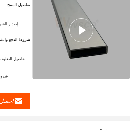
تفاصيل المنتج
إصدار الشهادات:  Party From Customers
شروط الدفع والش
تفاصيل التغليف
شروط الدفع: A ، T / T
احصل 