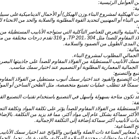
ن العوامل الرئيسية:
ات الهيكلية لمشروع البناء.وزن الهيكل) أو الأحمال الديناميكيةعلى سبيل ا
البناء أو المهنيين لتحديد القوة المطلوبة والصلابة والحد من الانحناء ل
البيئية والتعرض للعناصر التآكلية التي ستواجه الأنابيب المستطيلة من ا
- الصفوف الفولاذ المقاوم للصدأ مثل 201، 304
 المدى الطويل من الصمود والسلامة.
 الجمالي المطلوب لمشروع البناء.
سمك الأنابيب المستطيلة من الفولاذ المقاوم للصدأ على جاذبيتها البصرية ،
الجمالية المعمارية المطلوبة أو التصميم عند اختيار سمك مناسب.
ات التصنيع والقيود عند اختيار سمك أنبوب مستطيل من الفولاذ المقاوم
كثر سمكاً قد تتطلب عمليات تصنيع متخصصة، مثل الطحن الساخن أو المواد
.
قد تكون متاحة بسهولة وأسهل في التصنيع باستخدام تقنيات التصنيع الق
المستطيلة من الفولاذ المقاوم للصدأ يؤثر على تكلفة المواد وتكلفة التص
ب الأكثر سماكة بشكل عام إلى مواد أكثر، مما قد يزيد من التكلفة. بالإ
ت لأنابيب أكثر سماكة.إضافة إلى التكلفة الإجمالية.
 لمعايير الصناعة ذات الصلة والقوانين واللوائح عند اختيار سمك الأنابي
ختلفة لديها متطلبات محددة للسلامة الهيكلية، والقدرة على تحمل الحم