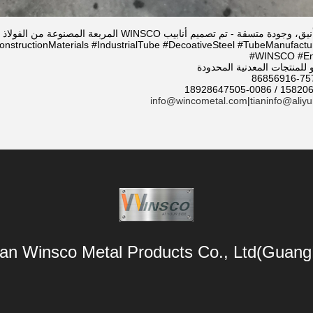
م أنابيب WINSCO المربعة المصنوعة من الفولاذ المقاوم للصدأ للمشروعات المتميزة.
nstructionMaterials #IndustrialTube #DecoativeSteel #TubeManufactu
#WINSCO #Eng
لمنتجات المعدنية المحدودة
info@wincometal.com
|
tianinfo@aliy