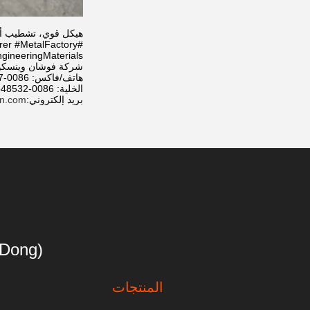
هيكل قوي، تشطيب أنيق، وجودة متسقة - تم تصمي
rer #MetalFactory
ineeringMaterials
شركة فوشان وينسكو ل
هاتف/فاكس: 0086-757-86856916
الخلية: 0086-15820648532 / 0086-18928647505
بريد إلكتروني:
un.com
(GuangDong)Foshan Winsco Metal Products Co., Ltd.
المنتجات