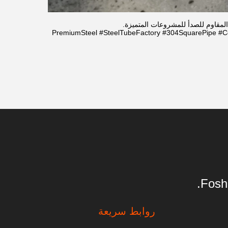
#PremiumSteel #SteelTubeFactory #304SquarePipe #Co
روابط سريعة