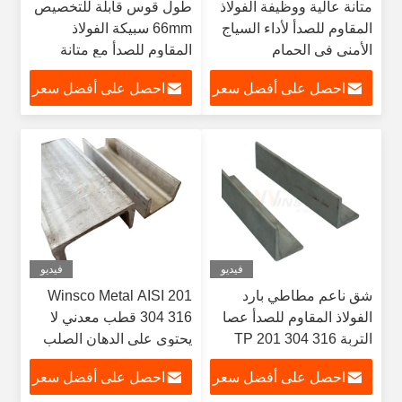
متانة عالية ووظيفة الفولاذ
طول قوس قابلة للتخصيص
المقاوم للصدأ لأداء السياج
66mm سبيكة الفولاذ
الأمني في الحمام
المقاوم للصدأ مع متانة
طويلة الأمد والأداء
احصل على أفضل سعر
احصل على أفضل سعر
فيديو
فيديو
شق ناعم مطاطي بارد
Winsco Metal AISI 201
الفولاذ المقاوم للصدأ عصا
304 316 قطب معدني لا
التربة TP 201 304 316
يحتوي على الدهان الصلب
الساخنة مطاط الفولاذ
الصلب U Channel Bar
احصل على أفضل سعر
احصل على أفضل سعر
المقاوم للصدأ شريط زاوية