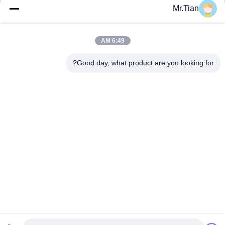
Mr.Tian
6:49 AM
Good day, what product are you looking for?
(GuangDong)Foshan Winsco Metal Products
Co., Ltd.
info@winscometal.com
0086-757-86856916
المكتب الرئيسي: Room 1006، Building A، Star Plaza، No.
B270، East Lecong Avenue، Lecong Town، Shunde District،
Foshan City، Guangdong Province، China.
الصين جودة جيدة الفولاذ المقاوم للصدأ إينوكس المورد. حقوق
الطبع والنشر © 2023-2026 (GuangDong)Foshan Winsco