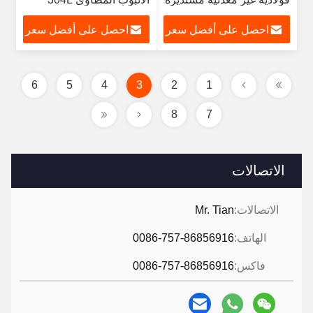
سوقاري مسطحة زاوية
الصف الفولاذ المقاوم للصدأ
احصل على أفضل سعر
احصل على أفضل سعر
هكساجونية قناة شكل
قضيب الفولاذ المقاوم للصدأ
6
5
4
3
2
1
8
7
الاتصالات
الاتصالات:
Mr. Tian
الهاتف:
0086-757-86856916
فاكس:
0086-757-86856916