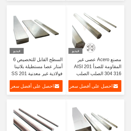
متساوية
فيديو
فيديو
مصنع Acero عصى غير
السطح القابل للتخصيص 6
المقاومة للصدأ AISI 201
أمتار عصا مستطيلة بلاتينا
304 316 الصلب الصلب
فولاذية غير معدنية SS 201
الصلب الصلب الصلب
304 316
احصل على أفضل سعر
احصل على أفضل سعر