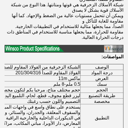
شبكة الأسلاك الزخرفية هي قوتها ومتانتها. هذا النوع من شبكة
الأسلاك قوية بشكل لا يصدق
ويمكن أن تتحمل مستويات عالية من الضغط والإجهاد. كما أنها
مقاومة للغاية للتآكل و
الصدأ، مما يجعلها مثالية للاستخدام في التطبيقات الخارجية.
مقاومة للحرارة، مما يجعلها مناسبة للاستخدام في المناطق ذات
درجات الحرارة العالية.
المواصفات:
الوصف
الشبكة الزخرفية من الفولاذ المقاوم للصدأ
درجة المواد
الفولاذ المقاوم للصدأ 201/304/316
العرض
ماكس 11m
سمك
0.5 ملم-8 ملم
الحجم
حجم مختلف متاح، مرحبا بكم لتكون مخصصة
طريقة التصنيع
ليزر قطع مجوف، قطع، لحام، التلميع اليدوي
مخصصة
التصميم واللون حسب رغبتك
يستخدم على نطاق واسع في واجهات المباني،
والسقوف المعلقة، والجدران، والستائر، وال
التطبيق
في الديكورات الداخلية والخارجية الراقية مث
المعارض، دار الأوبرا، مباني المكاتب، مراكز