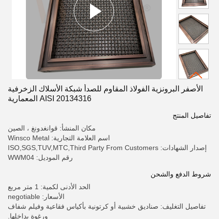
الأصفر البرونزية الفولاذ المقاوم للصدأ شبكة الأسلاك الزخرفية
AISI 20134316 المعمارية
تفاصيل المنتج
مكان المنشأ: قوانغدونغ ، الصين
اسم العلامة التجارية: Winsco Metal
إصدار الشهادات: ISO,SGS,TUV,MTC,Third Party From Customers
رقم الموديل: WWM04
شروط الدفع والشحن
الحد الأدنى لكمية: 1 متر مربع
الأسعار: negotiable
تفاصيل التغليف: صناديق خشبية أو كرتونية بأكياس فقاعية وفيلم شفاف
ورغوة بداخلها.