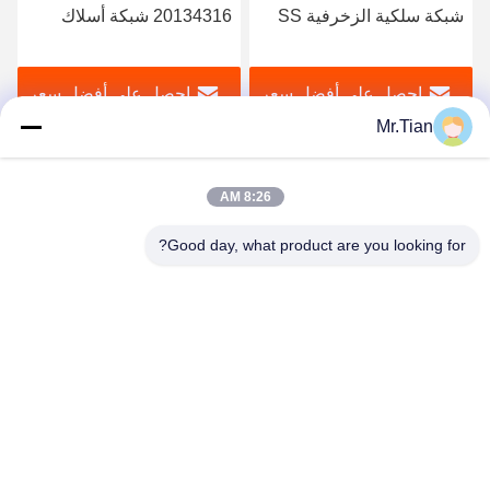
20134316 شبكة أسلاك
المقاوم للصدأ الزخرفية 0.4-
الفولاذ المقاوم للصدأ
8 مم المعمارية لواجهة مركز
الزخرفية
التسوق
احصل على أفضل سعر
احصل على أفضل سعر
Mr.Tian
8:26 AM
Good day, what product are you looking for?
(GuangDong)Foshan Winsco Metal Products
Co., Ltd.
info@winscometal.com
0086-757-86856916
المكتب الرئيسي: Room 1006، Building A، Star Plaza، No.
B270، East Lecong Avenue، Lecong Town، Shunde District،
Foshan City، Guangdong Province، China.