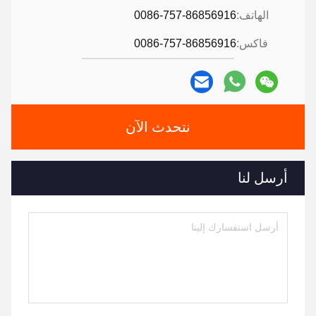
الهاتف:
0086-757-86856916
فاكس:
0086-757-86856916
نتحدث الآن
أرسل لنا