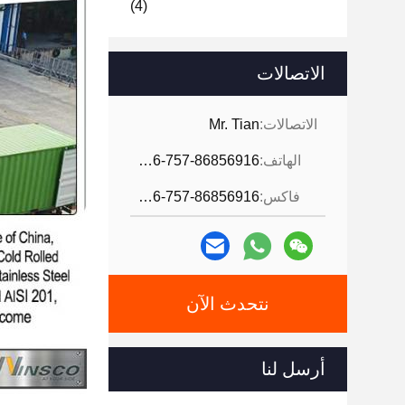
(4)
الاتصالات
الاتصالات:
Mr. Tian
الهاتف:
0086-757-86856916
فاكس:
0086-757-86856916
نتحدث الآن
أرسل لنا