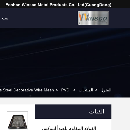
(GuangDong)Foshan Winsco Metal Products Co., Ltd.
بيت
المنزل
>
المنتجات
>
PVD الفولاذ المقاوم للصدأ شبكة سلكية الزخرفية SS 201304316 لتزيين الدرج
>
ss Steel Decorative Wire Mesh
الفئات
الفولاذ المقاوم للصدأ إينوكس