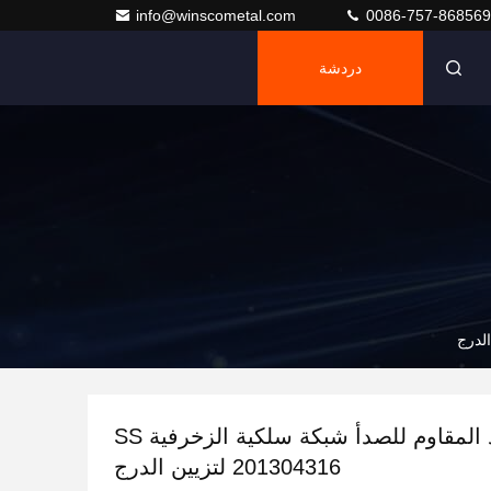
info@winscometal.com
0086-757-86856
دردشة
PVD الفولاذ المقاوم للصدأ شبكة سلكية الزخرفية SS
201304316 لتزيين الدرج