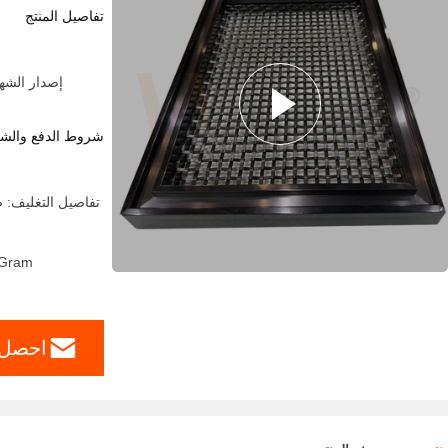
تفاصيل المنتج
إصدار الشهادات:  Party From Customers
شروط الدفع والش
تفاصيل التغليف: 
yGram
احصل 