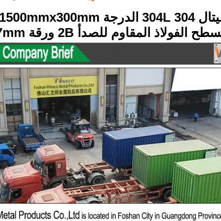
1500mmx300 مطحنة
لفولاذ المقاوم للصدأ 2B ورقة 0.7mm سمك