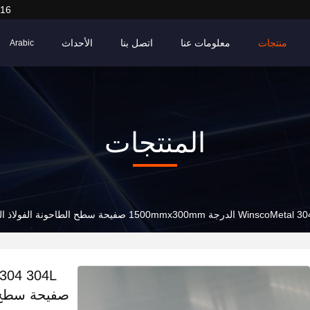
916
منتجات
معلومات عنا
اتصل بنا
الأحداث
Arabic
المنتجات
1500mmx300mm صفيحة سطح الطاحونة الفولاذ المقاوم للصدأ 2B ورقة 0.7mm سمك