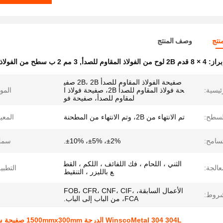
نتج
وصف المنتج
براز:
4 × 8 قدم 2B لوح من الفولاذ المقاوم للصدأ
,
3 مم 2 ب سطح من الفولاذ المقاوم للصدأ
صفيحة الفولاذ المقاوم للصدأ 2B، 2B صفي
ئيسية:
حة فولاذ المقاوم للصدأ 2B، صفيحة فولاذ ا
الموا
لمقاوم للصدأ، صفيحة فو
لسطح:
تم الانتهاء من 2B، وتم الانتهاء من المطحنة
المعيا
تسامح:
±2%، ±5%، ±10%.
سمك
الثني ، اللحام ، فك اللفائف ، اللكم ، القط
عالجة:
التطبي
ع بالليزر ، التنقيط
الأعمال السابقة، FOB، CFR، CNF، CIF،
شروط:
FCA، من الباب إلى الباب.
WinscoMetal 304 304L الدرجة 1500mmx300mm صفيحة سطح الطاحونة الفولاذ المقاوم للصدأ 2B ورقة 0.7mm سمك