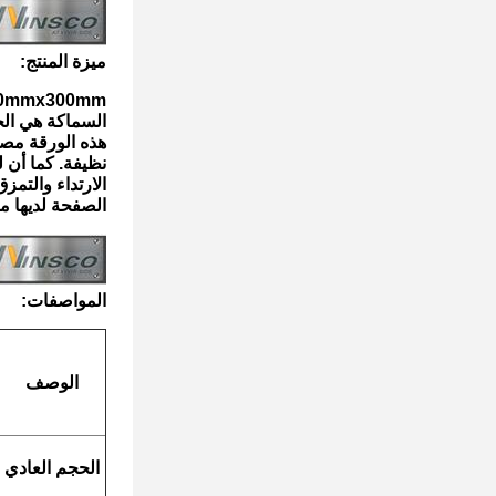
ميزة المنتج:
coMetal 304 304L 1500mmx300mm
السماكة هي الخ
هذه الورقة مصن
نظيفة. كما أن لديها سمك 3 ملم، مما يجعلها قوية بما 
الارتداء والتم
الصفحة لديها مقاو
المواصفات:
الوصف
الحجم العادي