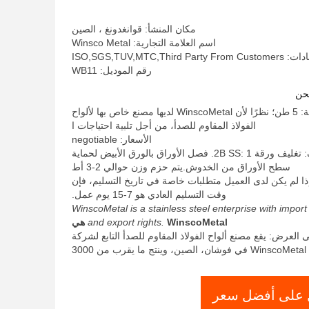
0.7mm سمك
مكان المنشأ: قوانغدونغ ، الصين
اسم العلامة التجارية: Winsco Metal
ISO,SGS,TUV,MTC,Third
رقم الموديل: WB11
حن
الحد الأدنى لكمية: 5 طن؛ نظرًا لأن WinscoMetal لديها مصنع خاص بها لألواح
الفولاذ المقاوم للصدأ، من أجل تلبية احتياجات ا
الأسعار: negotiable
تفاصيل التغليف: تغليف ورقة 2B SS: 1. فصل الأوراق بالورق الأبيض لحماية
سطح الأوراق من الخدوش.يتم حزم وزن حوالي 2-3 أط
ذا لم يكن لدى العميل متطلبات خاصة في تاريخ التسليم، فإن
وقت التسليم العادي هو 7-15 يوم عمل.
WinscoMetal is a stainless steel enterprise with import
WinscoMetal هي
and export rights.
 العرض: يقع مصنع ألواح الفولاذ المقاوم للصدأ التابع لشركة
WinscoMetal في فوشان، الصين، وينتج ما يقرب من 3000
على أفضل سعر