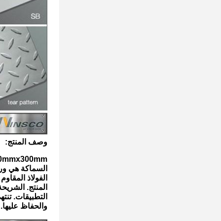
وصف المنتج:
coMetal 304 304L 1500mmx300mm
السماكة هي ورقة الفو
الفولاذ المقاوم للصدأ من ا
المنتج. الشريحة هي 4 أقدام على 8 أقدام في الحجم، مما يجعلها خيار 
التطبيقات. تنتهي سطح 2B توفر النهاية السلس
والحفاظ عليها.