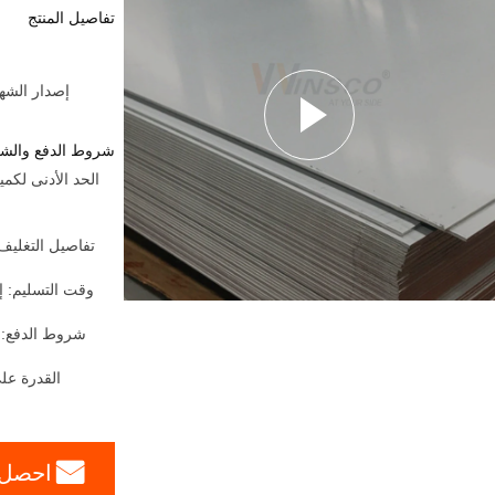
تفاصيل المنتج
إصدار الشهادات:  Party From Customers
شروط الدفع والش
وقت التسليم: إ
شروط الدفع:
القدرة على
احصل 