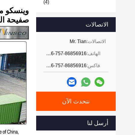
(4)
وينسكو ميتال 304 304L الدرجة mm
صفيحة السطح ا
الاتصالات
الاتصالات:
Mr. Tian
الهاتف:
0086-757-86856916
فاكس:
0086-757-86856916
نتحدث الآن
أرسل لنا