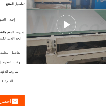
تفاصيل المنتج
إصدار الشهادات:  Party From Customers
شروط الدفع والش
وقت التسليم: إ
شروط الدفع:
القدرة على
احصل 