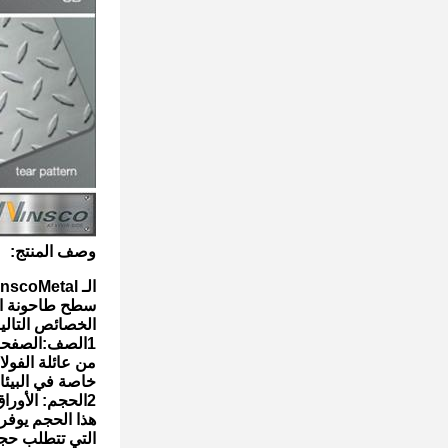
وصف المنتج:
الـ WinscoMetal طلاء من الفولاذ المقاوم للصدأ بطاقة 1500mmx3000mm 316 316L الدرجة 2B
سطح طاحونة الانتهاء 5x10ft 0.5mm سميكة يشير إلى ورقة ا
الخصائص التالي
1الصف:الصفحة مصنوعة من الصلب المقاوم للصدأ من الصفوف 316 و 316L.
من عائلة الفولا
خاصة في البيئات
2الحجم: الأوراق لديها أبعاد 1500mmx3000mm، وهو ما يعادل حوالي
هذا الحجم يوف
التي تتطلب حج