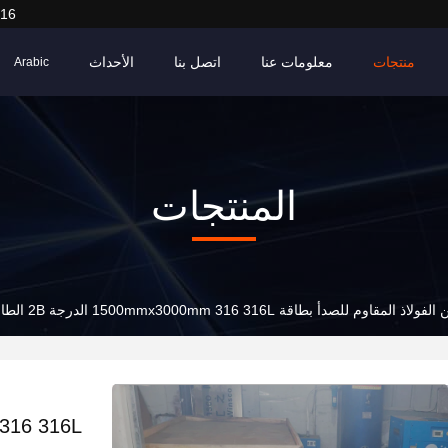
916
منتجات
معلومات عنا
اتصل بنا
الأحداث
Arabic
المنتجات
م للصدأ بطاقة 1500mmx3000mm 316 316L الدرجة 2B الطاحونة السطحية النهاية 5x10ft 0.5mm سميكة