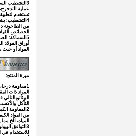
3التشطيب السطحي: تحتوي الصفحة على التشطيب السطحي 2B. يتم تحقيق التشطيب 2B من خلال التشطيب البارد.
عملية التدحرج
تستخدم لتطبيقا
4التشطيب: يشير مصطلح "التشطيب التشطيب" إلى أن صفيحة الفولاذ المقاوم للصدأ يتم إنتاجها مباشرة
من الطاحونة د
الخصائص القياس
5السماكة: الصفحة لديها سمك 0.5mm، والتي تقع ضمن نطاق الرقيقة
أوراق الفولاذ 
المواد أو حيث ي
ميزة المنتج:
1مقاومة درجات الحرارة العالية: 316 و 316L الفولاذ المقاوم للصدأ
المواد ذات المق
البيئات
وبالتالي 
التآكل والأكسدة
2المقاومة الكيميائية: 316 و 316L الفولاذ المقاوم للصدأ لديهم مقاومة ممتازة لمجموعة متنوعة
من المواد الكيم
المياه، الخ مما
3التوافق البيولوجي: هذه اللوحة من الفولاذ المقاوم للصدأ لديها التوافق البيولوجي الممتاز
للاستخدام في ال