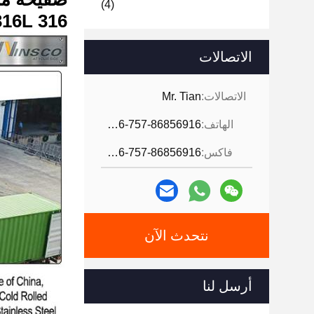
(4)
316 316L الدرجة 2B الطاحونة السطحية النهاية 5x10ft 0.5mm سميكة
الاتصالات
الاتصالات:
Mr. Tian
الهاتف:
0086-757-86856916
فاكس:
0086-757-86856916
نتحدث الآن
أرسل لنا