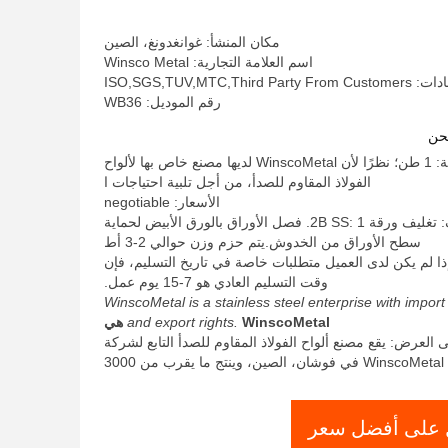
السطحية النهاية 5x10ft 0.5mm سميكة
مكان المنشأ: غوانغدونغ، الصين
اسم العلامة التجارية: Winsco Metal
ISO,SGS,TUV,MTC,Third
رقم الموديل: WB36
حن
الحد الأدنى لكمية: 1 طن؛ نظرًا لأن WinscoMetal لديها مصنع خاص بها لألواح
الفولاذ المقاوم للصدأ، من أجل تلبية احتياجات ا
الأسعار: negotiable
تفاصيل التغليف: تغليف ورقة 2B SS: 1. فصل الأوراق بالورق الأبيض لحماية
سطح الأوراق من الخدوش.يتم حزم وزن حوالي 2-3 أط
ذا لم يكن لدى العميل متطلبات خاصة في تاريخ التسليم، فإن
وقت التسليم العادي هو 7-15 يوم عمل.
WinscoMetal is a stainless steel enterprise with import
WinscoMetal هي
and export rights.
 العرض: يقع مصنع ألواح الفولاذ المقاوم للصدأ التابع لشركة
WinscoMetal في فوشان، الصين، وينتج ما يقرب من 3000
على أفضل سعر