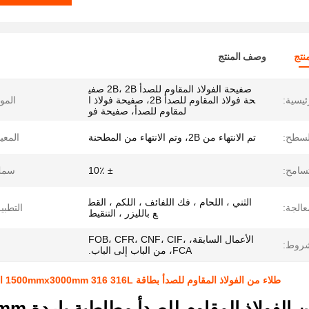
نتج
وصف المنتج
صفيحة الفولاذ المقاوم للصدأ 2B، 2B صفي
ئيسية:
حة فولاذ المقاوم للصدأ 2B، صفيحة فولاذ ا
الموا
لمقاوم للصدأ، صفيحة فو
لسطح:
تم الانتهاء من 2B، وتم الانتهاء من المطحنة
المعيا
تسامح:
± 10٪
سمك
الثني ، اللحام ، فك اللفائف ، اللكم ، القط
عالجة:
التطبي
ع بالليزر ، التنقيط
الأعمال السابقة، FOB، CFR، CNF، CIF،
شروط:
FCA، من الباب إلى الباب.
طلاء من الفولاذ المقاوم للصدأ بطاقة 1500mmx3000mm 316 316L الدرجة 2B الطاحونة السطحية النهاية 5x10ft 0.5mm سميكة
فولاذ المقاوم للصدأ مطاطية باردة 1500mmx3000mm