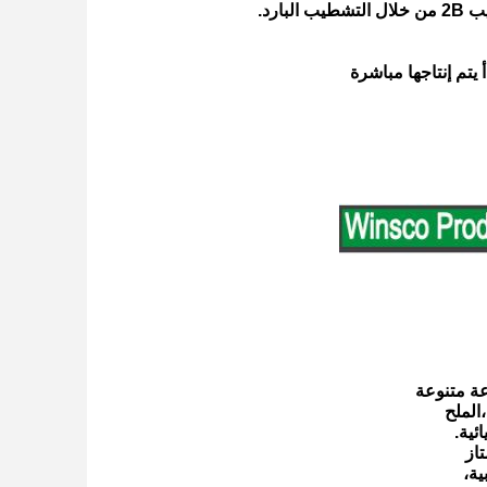
الملح
ئية.
ية،