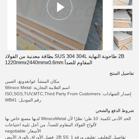
2B طاحونة النهاية SUS 304 304L بطاقة معدنية من الفولاذ
المقاوم للصدأ 1220mmx2440mmx0.6mm
تفاصيل المنتج
مكان المنشأ: غوانغدونغ، الصين
اسم العلامة التجارية: Winsco Metal
إصدار الشهادات: ISO,SGS,TUV,MTC,Third Party From Customers
رقم الموديل: WB41
شروط الدفع والشحن
الحد الأدنى لكمية: 10 طن؛ نظرًا لأن WinscoMetal لديها مصنع خاص بها
لألواح الفولاذ المقاوم للصدأ، من أجل تلبية احتياجات
الأسعار: negotiable
تفاصيل التغليف: تغليف ورقة 2B SS: 1. فصل الأوراق بالورق الأبيض