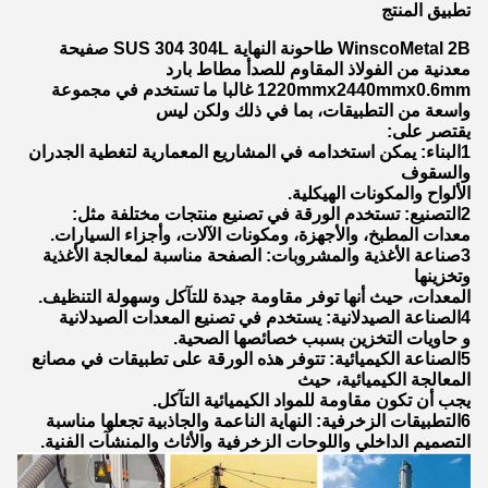
تطبيق المنتج
WinscoMetal 2B طاحونة النهاية SUS 304 304L صفيحة
معدنية من الفولاذ المقاوم للصدأ مطاط بارد
1220mmx2440mmx0.6mm غالبا ما تستخدم في مجموعة
واسعة من التطبيقات، بما في ذلك ولكن ليس
يقتصر على:
1البناء: يمكن استخدامه في المشاريع المعمارية لتغطية الجدران
والسقوف
الألواح والمكونات الهيكلية.
2التصنيع: تستخدم الورقة في تصنيع منتجات مختلفة مثل:
معدات المطبخ، والأجهزة، ومكونات الآلات، وأجزاء السيارات.
3صناعة الأغذية والمشروبات: الصفحة مناسبة لمعالجة الأغذية
وتخزينها
المعدات، حيث أنها توفر مقاومة جيدة للتآكل وسهولة التنظيف.
4الصناعة الصيدلانية: يستخدم في تصنيع المعدات الصيدلانية
و حاويات التخزين بسبب خصائصها الصحية.
5الصناعة الكيميائية: تتوفر هذه الورقة على تطبيقات في مصانع
المعالجة الكيميائية، حيث
يجب أن تكون مقاومة للمواد الكيميائية التآكل.
6التطبيقات الزخرفية: النهاية الناعمة والجاذبية تجعلها مناسبة
التصميم الداخلي واللوحات الزخرفية والأثاث والمنشآت الفنية.