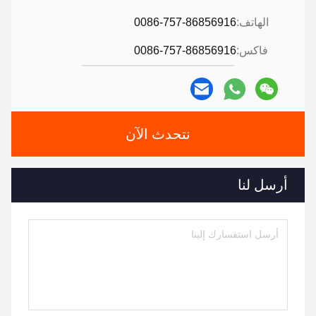
الهاتف:
0086-757-86856916
فاكس:
0086-757-86856916
نتحدث الآن
أرسل لنا