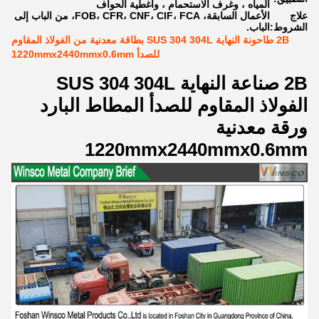
المياه ، وغرف الاستحمام ، وأغطية الحواف
علاج
الأعمال السابقة، FOB، CFR، CNF، CIF، FCA، من الباب إلى
الشروط:
الباب.
2B طاحونة النهاية SUS 304 304L بطاقة معدنية من الفولاذ المقاوم
للصدأ 1220mmx2440mmx0.6mm
2B صناعة النهاية SUS 304 304L
الفولاذ المقاوم للصدأ المطاط البارد
ورقة معدنية
1220mmx2440mmx0.6mm