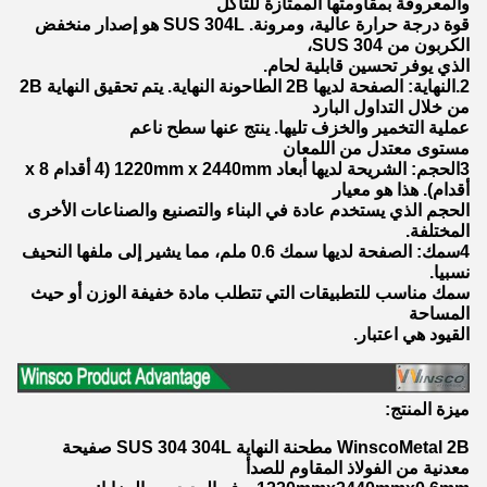
والمعروفة بمقاومتها الممتازة للتآكل
قوة درجة حرارة عالية، ومرونة. SUS 304L هو إصدار منخفض
الكربون من SUS 304،
الذي يوفر تحسين قابلية لحام.
2.النهاية: الصفحة لديها 2B الطاحونة النهاية. يتم تحقيق النهاية 2B
من خلال التداول البارد
عملية التخمير والخزف تليها. ينتج عنها سطح ناعم
مستوى معتدل من اللمعان
3الحجم: الشريحة لديها أبعاد 1220mm x 2440mm (4 أقدام x 8
أقدام). هذا هو معيار
الحجم الذي يستخدم عادة في البناء والتصنيع والصناعات الأخرى
المختلفة.
4سمك: الصفحة لديها سمك 0.6 ملم، مما يشير إلى ملفها النحيف
نسبيا.
سمك مناسب للتطبيقات التي تتطلب مادة خفيفة الوزن أو حيث
المساحة
القيود هي اعتبار.
ميزة المنتج:
WinscoMetal 2B مطحنة النهاية SUS 304 304L صفيحة
معدنية من الفولاذ المقاوم للصدأ