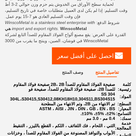
لحماية سطح الأوراق من الخدوش.يتم حزم وزن حوالي 2-3 أط
وقت التسليم: إذا لم يكن لدى العميل متطلبات خاصة في تاريخ التسليم،
فإن وقت التسليم العادي هو 7-15 يوم عمل.
شروط الدفع:
WinscoMetal is a stainless steel enterprise with
WinscoMetal هي
import and export rights.
القدرة على العرض: يقع مصنع ألواح الفولاذ المقاوم للصدأ التابع لشركة
WinscoMetal في فوشان، الصين، وينتج ما يقرب من 3000
احصل على أفضل سعر
تفاصيل المنتج
وصف المنتج
كلمة
صفيحة الفولاذ المقاوم للصدأ 2B، 2B صفيحة فولاذ المقاوم
رئيسية:
للصدأ 2B، صفيحة فولاذ المقاوم للصدأ، صفيحة فو
SS 304
المواد:
304L،S30415,S30412,08KH18H10,304S11,BS304S15
السطح:
تم الانتهاء من 2B، وتم الانتهاء من المطحنة
المعيار:
ASTM ، AISI ، JIN ، DIN ، GB ، EN ، BS
التسامح:
±2%، ±5%، ±10%.
سمك:
0.4 مم - 3.0 مم
خدمة
الثني ، اللحام ، فك اللفائف ، اللكم ، القطع بالليزر ، التنقيط
المعالجة:
الأبواب والنوافذ المصنوعة من الفولاذ المقاوم للصدأ ، وخزانات
التطبيق: