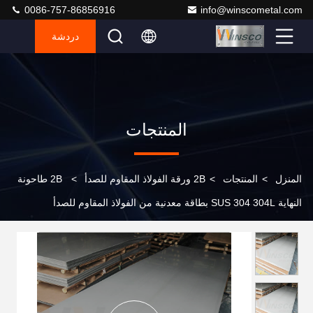
0086-757-86856916
info@winscometal.com
دردشة
المنتجات
المنزل
>
المنتجات
>
2B ورقة الفولاذ المقاوم للصدأ
>
2B طاحونة
النهاية SUS 304 304L بطاقة معدنية من الفولاذ المقاوم للصدأ
1220mmx2440mmx0.6mm