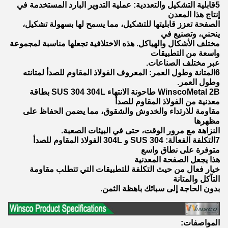
5قابلية التشكيل والتعددية: عملية التدوير البارد المستخدمة في
إنتاج هذا المعدن
الصفحة تعزز قابليتها للتشكيل، مما يسمح لها بسهولة تشكيل،
ينحني، وتصنيع في
مختلف الأشكال والهياكل. هذه الاختلافية تجعلها مناسبة لمجموعة
واسعة من التطبيقات
عبر مختلف الصناعات.
6المتانة وطول العمر: المعروف الفولاذ المقاوم للصدأ لمتانته
وطول العمر.
WinscoMetal 2B طاحونة الانتهاء SUS 304 304L بطاقة
معدنية من الفولاذ المقاوم للصدأ
مقاومة للارتداء والخدوش والشقوق، مما يضمن الحفاظ على
مظهرها
النزاهة مع مرور الوقت، حتى في البيئات الصعبة.
7التكلفة الفعالة: SUS 304 و 304L الفولاذ المقاوم للصدأ
متوفرة على نطاق واسع
هذا يجعل الصفحة المعدنية
خيار فعال من حيث التكلفة للتطبيقات التي تتطلب مقاومة
التآكل والمتانة
بدون الحاجة إلى سبائك باهظة الثمن.
المواصفات: