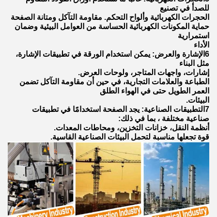
للصدأ في تصنيع
الحجرات الكهربائية وألواح التحكم. مقاومة التآكل ومتانة الصفحة
حماية المكونات الكهربائية الحساسة من العوامل البيئية وضمان
استمرارية
الأداء
6الإشارة والعرض: يمكن استخدام الورقة في تطبيقات الإشارة،
مثل البناء
إشارات، واجهات المتاجر، ولوحات العرض.
الطباعة والعلامات التجارية، في حين أن مقاومة التآكل تضمن
العمر الطويل حتى في الهواء الطلق
البيئات.
7التطبيقات الصناعية: يجد الصفحة استخدامًا في تطبيقات
صناعية مختلفة ، بما في ذلك:
أنظمة النقل، خزانات التخزين، ومحاطات المعدات.
قوة تجعلها مناسبة لتحمل البيئات الصناعية القاسية.