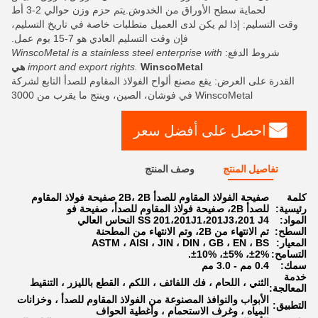
لحماية سطح الأوراق من الخدوش.يتم حزم وزن حوالي 2-3 أط
وقت التسليم: إذا لم يكن لدى العميل متطلبات خاصة في تاريخ التسليم،
فإن وقت التسليم العادي هو 7-15 يوم عمل.
شروط الدفع:
WinscoMetal is a stainless steel enterprise with
WinscoMetal هي
import and export rights.
القدرة على العرض: يقع مصنع ألواح الفولاذ المقاوم للصدأ التابع لشركة
WinscoMetal في فوشان، الصين، وينتج ما يقرب من 3000
احصل على أفضل سعر
تفاصيل المنتج
وصف المنتج
كلمة
صفيحة الفولاذ المقاوم للصدأ 2B، 2B صفيحة فولاذ المقاوم
رئيسية:
للصدأ 2B، صفيحة فولاذ المقاوم للصدأ، صفيحة فو
المواد:
SS 201،201J1،201J3،201 J4 النحاس العالي
السطح:
تم الانتهاء من 2B، وتم الانتهاء من المطحنة
المعيار:
ASTM ، AISI ، JIN ، DIN ، GB ، EN ، BS
التسامح:
±2%، ±5%، ±10%.
سمك:
0.4 مم - 3.0 مم
خدمة
الثني ، اللحام ، فك اللفائف ، اللكم ، القطع بالليزر ، التنقيط
المعالجة:
الأبواب والنوافذ المصنوعة من الفولاذ المقاوم للصدأ ، وخزانات
التطبيق:
المياه ، وغرف الاستحمام ، وأغطية الحواف