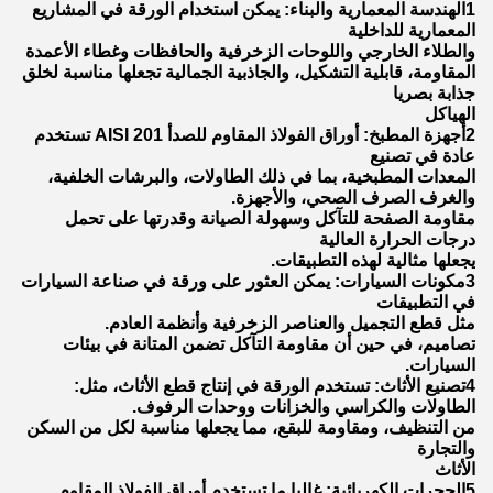
1الهندسة المعمارية والبناء: يمكن استخدام الورقة في المشاريع
المعمارية للداخلية
والطلاء الخارجي واللوحات الزخرفية والحافظات وغطاء الأعمدة
المقاومة، قابلية التشكيل، والجاذبية الجمالية تجعلها مناسبة لخلق
جذابة بصريا
الهياكل
2أجهزة المطبخ: أوراق الفولاذ المقاوم للصدأ AISI 201 تستخدم
عادة في تصنيع
المعدات المطبخية، بما في ذلك الطاولات، والبرشات الخلفية،
والغرف الصرف الصحي، والأجهزة.
مقاومة الصفحة للتآكل وسهولة الصيانة وقدرتها على تحمل
درجات الحرارة العالية
يجعلها مثالية لهذه التطبيقات.
3مكونات السيارات: يمكن العثور على ورقة في صناعة السيارات
في التطبيقات
مثل قطع التجميل والعناصر الزخرفية وأنظمة العادم.
تصاميم، في حين أن مقاومة التآكل تضمن المتانة في بيئات
السيارات.
4تصنيع الأثاث: تستخدم الورقة في إنتاج قطع الأثاث، مثل:
الطاولات والكراسي والخزانات ووحدات الرفوف.
من التنظيف، ومقاومة للبقع، مما يجعلها مناسبة لكل من السكن
والتجارة
الأثاث
5الحجرات الكهربائية: غالبا ما تستخدم أوراق الفولاذ المقاوم