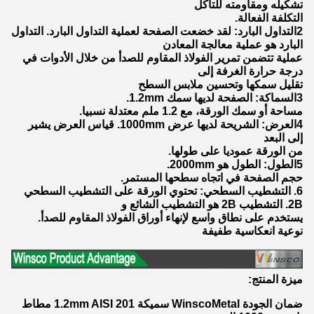
تشكيله ومقاومته للتآكل
التكلفة الفعالة.
2التداول البارد: لقد خضعت الصفحة لعملية التداول البارد. التداول
البارد هو عملية معالجة المعادن
عملية تتضمن تمرير الفولاذ المقاوم للصدأ من خلال الأدوات في
درجة حرارة الغرفة إلى
تقليل سمكها وتحسين ملابس السطح
3السماكة: الصفحة لديها سمك 1.2mm.
مساحة أو سمك الورقة، مع 1.2 ملم معتدلة نسبيا.
4العرض: الشريحة لديها عرض 1000mm. قياس العرض يشير
إلى البعد
من الورقة عموديا على طولها.
5الطول: الطول هو 2000mm.
حجم الصفحة في اتجاه سطحها المستمر.
6. التشطيب السطحي: تحتوي الورقة على التشطيب السطحي
2B. التشطيب 2B هو التشطيب الشائع و
يستخدم على نطاق واسع لإنهاء أوراق الفولاذ المقاوم للصدأ.
نوعية انعكاسية طفيفة
ميزة المنتج:
ضمان الجودة WinscoMetal سميكة 1.2mm AISI 201 مطاط