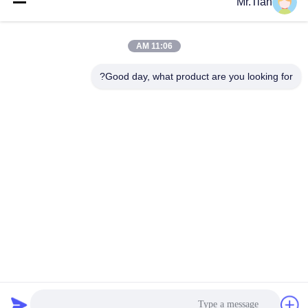
Mr.Tian
11:06 AM
Good day, what product are you looking for?
(GuangDong)Foshan Winsco Metal Products
Co., Ltd.
info@winscometal.com
0086-757-86856916
المكتب الرئيسي: Room 1006، Building A، Star Plaza، No.
B270، East Lecong Avenue، Lecong Town، Shunde District،
Foshan City، Guangdong Province، China.
الصين جودة جيدة الفولاذ المقاوم للصدأ إينوكس المورد. حقوق
الطبع والنشر © 2023-2026 (GuangDong)Foshan Winsco