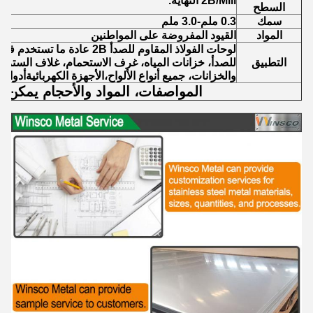
2B/Mill النهاية.
السطح
سمك
0.3 ملم-3.0 ملم
المواد
القيود المفروضة على المواطنين
لوحات الفولاذ المقاوم للصدأ 2B عا
التطبيق
للصدأ، خزانات المياه، غرف الاستحمام، غلاف السترة،
والخزانات، جميع أنواع الألواح،الأجهزة الكهربائيةأدوات
المواصفات، المواد والأحجام يمكن 