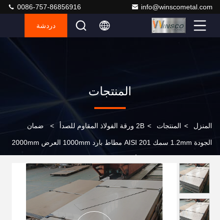
0086-757-86856916
info@winscometal.com
دردشة
المنتجات
المنزل
>
المنتجات
>
2B ورقة الفولاذ المقاوم للصدأ
>
ضمان
الجودة 1.2mm سمك AISI 201 مطاط بارد 1000mm العرض 2000mm
بطاقة الفولاذ المقاوم للصدأ 2B