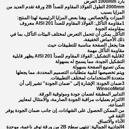
بارد 1000mm العرض
2000mm الطول الفولاذ المقاوم للصدأ 2B ورقة تقدم العديد من
المزايا بسبب
الميزات والخصائص. وهنا بعض المزايا الرئيسية لهذا المنتج:
1مقاومة التآكل: الفولاذ المقاوم للصدأ AISI 201 معروف
بمقاومته الجيدة
التآكل. يمكن أن تتحمل التعرض لمختلف البيئات التآكل، بما في
ذلك الأحماض الخفيفة،
هذا يجعل الصفحة مناسبة للتطبيقات حيث
مقاومة التآكل مهمة
2قابلية التشكيل: الفولاذ المقاوم للصدأ AISI 201 يظهر قابلية
التشكيل الجيدة، مما يسمح له بسهولة
يمكن تصنيع الصفحة بسهولة
ويتم تخصيصها لتلبية متطلبات التصميم المحددة، مما يجعلها
متعددة الاستخدامات لمختلف التطبيقات.
3ضمان الجودة: الإشارة إلى "ضمان الجودة" تشير إلى أن
WinscoMetal
التدابير المطبقة لضمان جودة وموثوقية الورقة.
الالتزام بعمليات مراقبة الجودة الصارمة، والامتثال لمعايير
الصناعة،
من الممكن الحصول على الشهادات. إن جانب ضمان الجودة يوفر
الثقة في
الأداء والاتساق.
4الجاذبية الجمالية: تنتهي سطح 2B من ورقة توفر ناعمة، موحدة