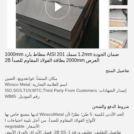
ضمان الجودة 1.2mm سمك AISI 201 مطاط بارد 1000mm
العرض 2000mm بطاقة الفولاذ المقاوم للصدأ 2B
تفاصيل المنتج
مكان المنشأ: غوانغدونغ، الصين
اسم العلامة التجارية: Winsco Metal
إصدار الشهادات: ISO,SGS,TUV,MTC,Third Party From Customers
رقم الموديل: WB85
شروط الدفع والشحن
الحد الأدنى لكمية: 5 طن؛ نظرًا لأن WinscoMetal لديها مصنع خاص بها
لألواح الفولاذ المقاوم للصدأ، من أجل تلبية احتياجات ا
الأسعار: negotiable
تفاصيل التغليف: تغليف ورقة 2B SS: 1. فصل الأوراق بالورق الأبيض