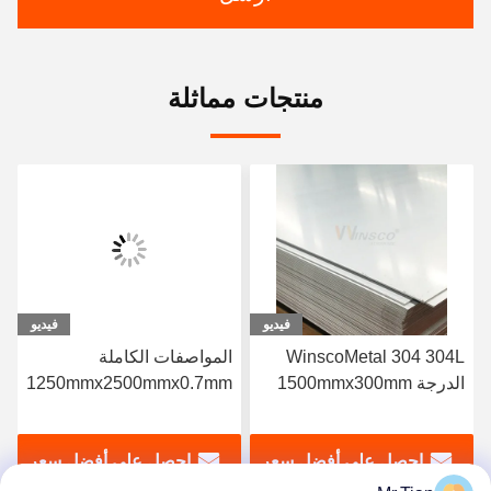
منتجات مماثلة
فيديو
فيديو
المواصفات الكاملة
المصنع الأصلي SUS 316
1250mmx2500mmx0.7mm
316L الفولاذ المقاوم للصدأ
SS صفيحة مطاطية باردة
2B ورقة معدنية
2B صفيحة الفولاذ المقاوم
1220mmx2440mmx0.7mm
احصل على أفضل سعر
احصل على أفضل سعر
للصدأ 304 304L الدرجة