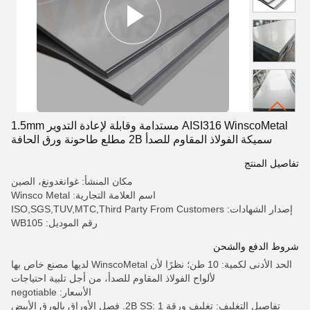
AISI316 WinscoMetal مستدامة وقابلة لإعادة التدوير 1.5mm
سميكة الفولاذ المقاوم للصدأ 2B مطلع طاحونة ورق الحافة
1250mmx2500mm
تفاصيل المنتج
مكان المنشأ: غوانغدونغ، الصين
اسم العلامة التجارية: Winsco Metal
إصدار الشهادات: ISO,SGS,TUV,MTC,Third Party From Customers
رقم الموديل: WB105
شروط الدفع والشحن
الحد الأدنى لكمية: 10 طن؛ نظرًا لأن WinscoMetal لديها مصنع خاص بها
لألواح الفولاذ المقاوم للصدأ، من أجل تلبية احتياجات
الأسعار: negotiable
تفاصيل التغليف: تغليف ورقة 2B SS: 1. فصل الأوراق بالورق الأبيض