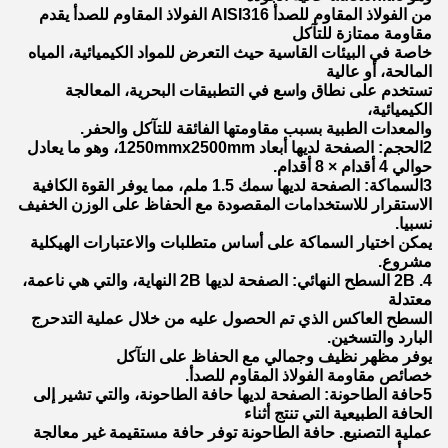
من الفولاذ المقاوم للصدأ AISI316 الفولاذ المقاوم للصدأ يقدم
مقاومة ممتازة للتآكل
خاصة في البيئات القاسية حيث التعرض للمواد الكيميائية، المياه
المالحة، أو عالية
تستخدم على نطاق واسع في التطبيقات البحرية، المعالجة
الكيميائية،
والمعدات الطبية بسبب مقاومتها الفائقة للتآكل والحفر.
2الحجم: الصفحة لديها أبعاد 1250mmx2500mm، وهو ما يعادل
حوالي 4 أقدام × 8 أقدام.
3السماكة: الصفحة لديها سمك 1.5 ملم، مما يوفر القوة الكافية
الاستقرار للاستخدامات المقصودة مع الحفاظ على الوزن الخفيف
نسبيا.
يمكن اختيار السماكة على أساس متطلبات والاعتبارات الهيكلية
مشروع.
4. 2B السطح النهائي: الصفحة لديها 2B النهاية، والتي هي ناعمة،
معتدلة
السطح العاكس الذي تم الحصول عليه من خلال عملية التدحرج
البارد والتسخين.
يوفر مظهر نظيف وجمالي مع الحفاظ على التآكل
خصائص مقاومة الفولاذ المقاوم للصدأ.
5حافة الطاحونة: الصفحة لديها حافة الطاحونة، والتي تشير إلى
الحافة الطبيعية التي تنتج أثناء
عملية التصنيع. حافة الطاحونة توفر حافة مستقيمة غير معالجة