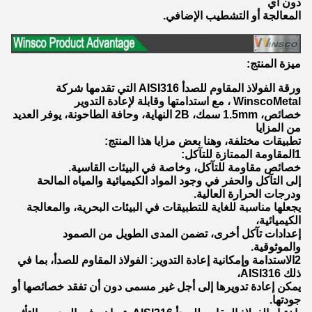
دون أي
المعالجة أو التشطيب الإضافي.
ميزة المنتج:
ورقة الفولاذ المقاوم للصدأ AISI316 التي تقدمها شركة
WinscoMetal ، مع استدامتها وقابلة لإعادة التدوير
خصائص، 1.5mm سمك، 2B النهاية، وحافة الطاحونة، يوفر العديد
من المزايا
تطبيقات مختلفة، وهنا بعض مزايا هذا المنتج:
1المقاومة الممتازة للتآكل:
خصائص مقاومة للتآكل، وخاصة في البيئات القاسية.
إلى التآكل والحفر في وجود المواد الكيميائية والمياه المالحة
ودرجات الحرارة العالية.
يجعلها مناسبة للغاية للتطبيقات في البيئات البحرية، والمعالجة
الكيميائية،
إعدادات تآكل أخرى، تضمن المدى الطويل من الصمود
والموثوقية.
2الاستدامة وإمكانية إعادة التدوير: الفولاذ المقاوم للصدأ، بما في
ذلك AISI316،
يمكن إعادة تدويرها إلى أجل غير مسمى دون أن تفقد خصائصها أو
جودتها.