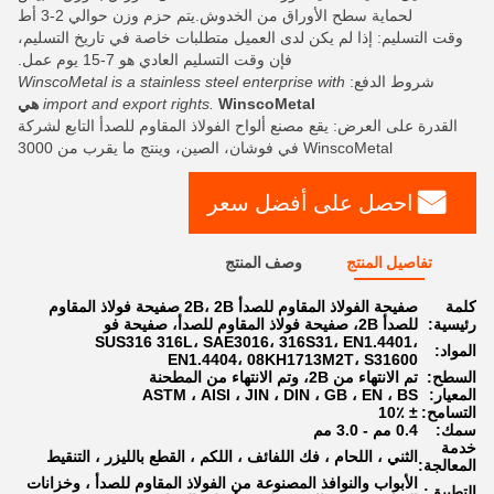
لحماية سطح الأوراق من الخدوش.يتم حزم وزن حوالي 2-3 أط
وقت التسليم: إذا لم يكن لدى العميل متطلبات خاصة في تاريخ التسليم،
فإن وقت التسليم العادي هو 7-15 يوم عمل.
شروط الدفع:
WinscoMetal is a stainless steel enterprise with
WinscoMetal هي
import and export rights.
القدرة على العرض: يقع مصنع ألواح الفولاذ المقاوم للصدأ التابع لشركة
WinscoMetal في فوشان، الصين، وينتج ما يقرب من 3000
احصل على أفضل سعر
تفاصيل المنتج
وصف المنتج
كلمة
صفيحة الفولاذ المقاوم للصدأ 2B، 2B صفيحة فولاذ المقاوم
رئيسية:
للصدأ 2B، صفيحة فولاذ المقاوم للصدأ، صفيحة فو
SUS316 316L، SAE3016، 316S31، EN1.4401،
المواد:
EN1.4404، 08KH1713M2T، S31600
السطح:
تم الانتهاء من 2B، وتم الانتهاء من المطحنة
المعيار:
ASTM ، AISI ، JIN ، DIN ، GB ، EN ، BS
التسامح:
± 10٪
سمك:
0.4 مم - 3.0 مم
خدمة
الثني ، اللحام ، فك اللفائف ، اللكم ، القطع بالليزر ، التنقيط
المعالجة:
الأبواب والنوافذ المصنوعة من الفولاذ المقاوم للصدأ ، وخزانات
التطبيق: