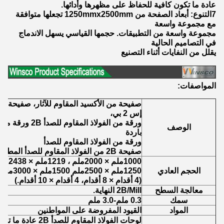
عادة ما تكون كافية للحفاظ على مظهرها وأدائها.
7التنوع: أبعاد الصفحة من 1250mmx2500mm تجعلها متوافقة
مع مجموعة واسعة
مجموعة واسعة من التطبيقات. حجمها القياسي يسهل الاندماج
في التصاميم الحالية
يقلل من النفايات أثناء التصنيع
المواصفات:
صفيحة من الأكسيد المقاوم للآثار، صفيحة
إس 2 بي،
ورقة من الفولاذ ا
الوصف
باردة
ورقة من الفولاذ المقاوم للصدأ
صفيحة 2B من الفولاذ المقاوم للصدأ المطاطية بالفولاذ المقاوم للصدأ
1000ملم × 2000ملم ، 1219ملم × 2438ملم ، 1219ملم × 3048ملم
الحجم العادي
1250ملم × 2500ملم 1500ملم × 3000ملم 1500ملم × 6000ملم
(4 أقدام × 8 أقدام، 4 أقدام × 10 أقدام.)
معالجة السطح
2B/Mill النهاية.
سمك
0.3 ملم-3.0 ملم
المواد
القيود المفروضة على المواطنين
لوحات الفولاذ المقاوم