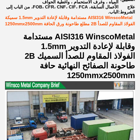
المياه ، وغرف الاستحمام ، وأغطية الحواف
علاج
الأعمال السابقة، FOB، CFR، CNF، CIF، FCA، من الباب إلى
الشروط:
الباب.
AISI316 WinscoMetal مستدامة وقابلة لإعادة التدوير 1.5mm سميكة
الفولاذ المقاوم للصدأ 2B مطلع طاحونة ورق الحافة 1250mmx2500mm
AISI316 WinscoMetal مستدامة
وقابلة لإعادة التدوير 1.5mm
الفولاذ المقاوم للصدأ السميك 2B
طاحونة الصفائح النهائية حافة
1250mmx2500mm