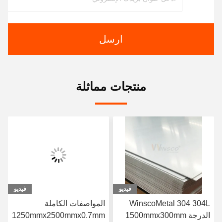
ارسل
منتجات مماثلة
فيديو
فيديو
WinscoMetal 304 304L
المواصفات الكاملة
الدرجة 1500mmx300mm
1250mmx2500mmx0.7mm