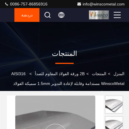
0086-757-86856916
info@winscometal.com
دردشة
المنتجات
المنزل
>
المنتجات
>
2B ورقة الفولاذ المقاوم للصدأ
>
AISI316
WinscoMetal مستدامة وقابلة لإعادة التدوير 1.5mm سميكة الفولاذ
المقاوم للصدأ 2B مطلع طاحونة ورق الحافة 1250mmx2500mm