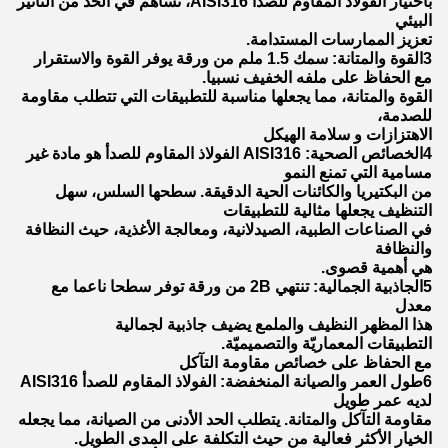
باختيار الفولاذ المقاوم للصدأ AISI316، تساهم في الحد من التأثير
البيئي
تعزيز الممارسات المستدامة.
3القوة والمتانة: سمك 1.5 ملم من ورقة يوفر القوة والاستقرار
مع الحفاظ على ملفه الخفيف نسبيا.
القوة والمتانة، مما يجعلها مناسبة للتطبيقات التي تتطلب مقاومة
للصدمة،
الاهتزازات و سلامة الهيكل
4الخصائص الصحية: AISI316 الفولاذ المقاوم للصدأ هو مادة غير
مسامية التي تمنع النمو
من البكتيريا والكائنات الحية الدقيقة. سطحها السلس، سهل
التنظيف يجعلها مثالية للتطبيقات
في الصناعات الطبية، الصيدلانية، ومعالجة الأغذية، حيث النظافة
والنظافة
هي أهمية قصوى.
5الجاذبية الجمالية: تنتهي 2B من ورقة توفر سطحا ناعما مع
معدل
هذا المظهر النظيف والملمع يضيف جاذبية لجمالية
التطبيقات المعماريّة والتصميميّة.
مع الحفاظ على خصائص مقاومة التآكل
6طول العمر والصيانة المنخفضة: الفولاذ المقاوم للصدأ AISI316
لديه عمر طويل
مقاومة التآكل والمتانة. يتطلب الحد الأدنى من الصيانة، مما يجعله
الخيار الأكثر فعالية من حيث التكلفة على المدى الطويل.