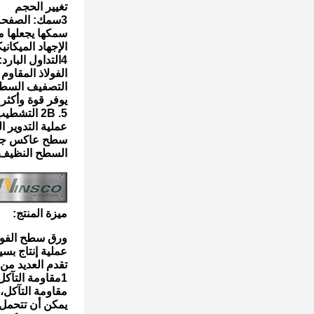
تغيير الحجم
3سمك: الصفحة لديها سمك 2.5mm، مما يشير إلى قوتها الهيكلية.
سمكها يجعلها م
الإجهاد الميكاني
4التداول البارد: تخضع الصفحة لعملية التداول البارد، والتي تنطوي على تمرير
الفولاذ المقاو
التصفيف السطحي
يوفر قوة وأكثر 
5. 2B التشطيب السطحي: تحتوي الورقة على التشطيب السطحي 2B. يتم تحقيق هذه التشطيب من خلال
عملية التدوير ال
سطح عاكس جميل
السطح النظيف 
ميزة المنتج:
ورق سطح الفولاذ المقاوم للصدأ 
عملية إنتاج بسيطة بأبعاد 000mm × 2.5mm
تقدم العديد من ا
1مقاومة التآكل: فولاذ المقاوم للصدأ 304 و 304L
مقاومة التآكل، مما يجعل ورقة scoMetal
يمكن أن تتحمل 