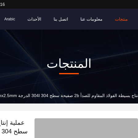
916
منتجات
معلومات عنا
اتصل بنا
الأحداث
Arabic
المنتجات
الفولاذ المقاوم للصدأ 2b صفيحة سطح 304 304l الدرجة 1000mmx2000mmx2.5mm مطاط بارد