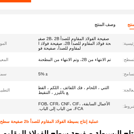
نتج
وصف المنتج
صفيحة الفولاذ المقاوم للصدأ 2B، 2B صفي
ئيسية:
حة فولاذ المقاوم للصدأ 2B، صفيحة فولاذ ا
الموا
لمقاوم للصدأ، صفيحة فو
لسطح:
تم الانتهاء من 2B، وتم الانتهاء من المطحنة
المعيا
تسامح:
± 5%
سمك
الثني ، اللحام ، فك اللفائف ، اللكم ، القط
عالجة:
التطبي
ع بالليزر ، التنقيط
الأعمال السابقة، FOB، CFR، CNF، CIF،
شروط:
FCA، من الباب إلى الباب.
عملية إنتاج بسيطة الفولاذ المقاوم للصدأ 2b صفيحة سطح 304 304l الدرجة 1000mmx2000mmx2.5mm مطاط بارد
نتاج البسيطة صفيحة سطح الفولاذ المقاوم لل