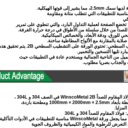
ناسبة للتطبيقات التي تتطلب متانة ومقاومة
كي
م للصدأ من خلال سلسلة من الأطواق في درجة حرارة الغرفة.
 للورق، ودقة الأبعاد، والخصائص الميكانيكية.
صلابة بالمقارنة مع الألواح المطاطية ساخنة.
بارد تليها التسخين والتخمير.
 من الناحية الجمالية ويستخدم عادة في التطبيقات حيث
والجذاب بصريا مطلوب.
WinscoMetal 2B في الصف 304 و 304L ،
1000mm × 2 ومطحنة باردة،
لمزايا.
Win مناسبة للتطبيقات في الأدوات التآكلية
التعرض للرطوبة والمواد الكيميائية والظروف الجوية