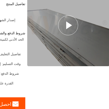
تفاصيل المنتج
إصدار الشهادات:  Party From Customers
شروط الدفع والش
وقت التسليم: إ
شروط الدفع:
القدرة على
احصل 