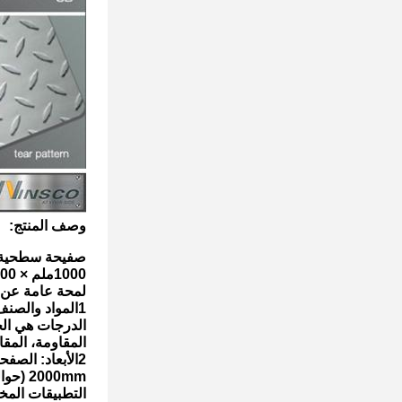
وصف المنتج:
صفيحة سطحية من الفولاذ المقاو
1000ملم × 2000ملم × 2.5ملم هو منتج معين تقدمه شركة وينسكو ميتال
لمحة عامة عن 
1المواد والصنف: الصفحة مصنوعة من الفولاذ المقاوم للصدأ من الصف 304 و 304L.
الدرجات هي الخي
المقاومة، المقا
2الأبعاد: الصفحة لديها عرض 1000mm (حوالي 3.3ft) وطول
2000mm (حوالي 6.6ft). توفر هذه الأبعاد حجم قياسي مناسب
التطبيقات المخ