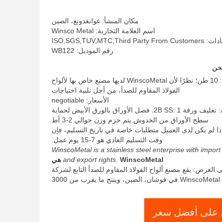
مطاط بارد
مكان المنشأ: غوانغدونغ، الصين
اسم العلامة التجارية: Winsco Metal
ISO,SGS,TUV,MTC,Third
رقم الموديل: WB122
حن
الحد الأدنى لكمية: 10 طن؛ نظرًا لأن WinscoMetal لديها مصنع خاص بها لألواح
الفولاذ المقاوم للصدأ، من أجل تلبية احتياجات
الأسعار: negotiable
تفاصيل التغليف: تغليف ورقة 2B SS: 1. فصل الأوراق بالورق الأبيض لحماية
سطح الأوراق من الخدوش.يتم حزم وزن حوالي 2-3 أط
ذا لم يكن لدى العميل متطلبات خاصة في تاريخ التسليم، فإن
وقت التسليم العادي هو 7-15 يوم عمل.
WinscoMetal is a stainless steel enterprise with import
WinscoMetal هي
and export rights.
 العرض: يقع مصنع ألواح الفولاذ المقاوم للصدأ التابع لشركة
WinscoMetal في فوشان، الصين، وينتج ما يقرب من 3000
على أفضل سعر