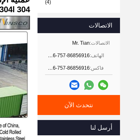
(4)
304 304l الدرجة 1000mmx2000mmx2.5mm مطاط بارد
الاتصالات
الاتصالات:
Mr. Tian
الهاتف:
0086-757-86856916
فاكس:
0086-757-86856916
نتحدث الآن
أرسل لنا