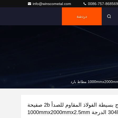
info@winscometal.com
0086-757-86856
دردشة
عملية إنتاج بسيطة الفولاذ المقاوم للصدأ 2b صفيحة
سطح 304 304l الدرجة 1000mmx2000mmx2.5mm