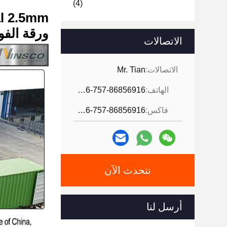
(4)
WinscoMetal 2.5mm 
ورقة الفولاذ ا
الاتصالات
الاتصالات:
Mr. Tian
الهاتف:
0086-757-86856916
فاكس:
0086-757-86856916
نتحدث الآن
أرسل لنا