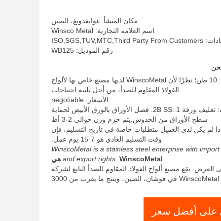
مكان المنشأ: غوانغدونغ، الصين
اسم العلامة التجارية: Winsco Metal
ISO,SGS,TUV,MTC,Third
رقم الموديل: WB125
حن
الحد الأدنى لكمية: 10 طن؛ نظرًا لأن WinscoMetal لديها مصنع خاص بها لألواح
الفولاذ المقاوم للصدأ، من أجل تلبية احتياجات
الأسعار: negotiable
تفاصيل التغليف: تغليف ورقة 2B SS: 1. فصل الأوراق بالورق الأبيض لحماية
سطح الأوراق من الخدوش.يتم حزم وزن حوالي 2-3 أط
ذا لم يكن لدى العميل متطلبات خاصة في تاريخ التسليم، فإن
وقت التسليم العادي هو 7-15 يوم عمل.
WinscoMetal is a stainless steel enterprise with import
WinscoMetal هي
and export rights.
 العرض: يقع مصنع ألواح الفولاذ المقاوم للصدأ التابع لشركة
WinscoMetal في فوشان، الصين، وينتج ما يقرب من 3000
على أفضل سعر