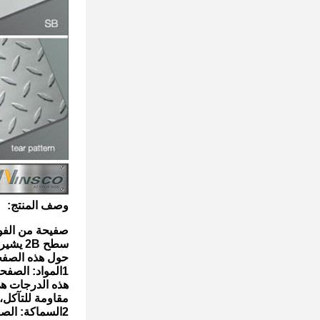
وصف المنتج:
صفيحة من الفولاذ المقاوم للصدأ oMetal
سطح 2B يشير إلى منتج معين تقدمه شركة WinscoMetal.
حول هذه الصفحة
1المواد: الصفحة مصنوعة من الفولاذ المقاوم للصدأ، وتحديدا الصفوف 304 و 304L.
هذه الدرجات هي
مقاومة للتآكل، و
2السماكة: الصفحة لديها سمك 2.5mm، والتي توفر القوة الهيكلية