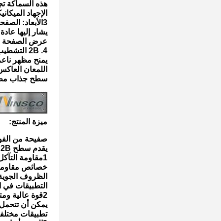
هذه السماكة تج
الإجهاد الميكان
3الأبعاد: الصفحة لها أبعاد 1220mm × 2440mm.
يشار إليها عادة باسم 4ft x 8ft، وهو حجم قياسي يستخ
عرض الصفحة 1220mm، وطولها 2440mm.
4. 2B التشطيب السطحي: يتم تحقيق التشطيب السطحي 2B من خلال عملية التنقيب البارد
يمنح مظهر ناع
اللمعان العاكس. يتم استخدام النهاي
سطح جذاب مط
ميزة المنتج:
صفيحة من الفولاذ المقاوم للصدأ oMetal
يقدم سطح 2B العديد من المزايا. وهنا بعض المزايا الرئيسية لهذا المنتج المحدد:
1مقاومة التآكل: فولاذ المقاوم للصدأ الصف 304 و 304L معروفة بجودتها الممتازة
خصائص مقاومة ل
الظروف الجوية 
التطبيقات في الب
2قوة عالية ومتانة: سمك 2.5 ملم من ورقة يوفر القوة الهيكلية
يمكن أن تتحمل 
تطبيقات مختلفة