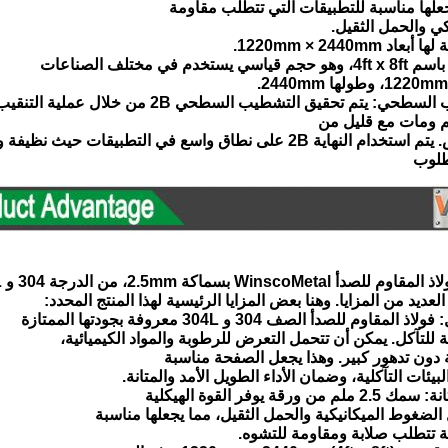
علها مناسبة للتطبيقات التي تتطلب مقاومة
يكي والحمل الثقيل.
دم في مختلف الصناعات
م ومات مع قليل من
ة 2B على نطاق واسع في التطبيقات حيث نظيفة ومرئية
لوب
Winsc بسماكة 2.5mm، من الدرجة 304 و 304L، و
لتآكل. يمكن أن تتحمل التعرض للرطوبة والمواد الكيميائية،
دون تدهور كبير. وهذا يجعل الصفحة مناسبة
يئات التآكلية، وضمان الأداء الطويل الأمد والمتانة.
الضغوط الميكانيكية والحمل الثقيل، مما يجعلها مناسبة
 تتطلب صلابة ومقاومة للتشوه.