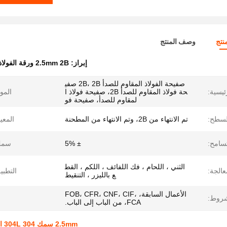
نتج
وصف المنتج
إبراز:
2.5mm 2B ورقة الفولاذ المقاوم للصدأ
صفيحة الفولاذ المقاوم للصدأ 2B، 2B صفي
ئيسية:
حة فولاذ المقاوم للصدأ 2B، صفيحة فولاذ ا
الموا
لمقاوم للصدأ، صفيحة فو
لسطح:
تم الانتهاء من 2B، وتم الانتهاء من المطحنة
المعيا
تسامح:
± 5%
سمك
الثني ، اللحام ، فك اللفائف ، اللكم ، القط
عالجة:
التطبي
ع بالليزر ، التنقيط
الأعمال السابقة، FOB، CFR، CNF، CIF،
شروط:
FCA، من الباب إلى الباب.
2.5mm سمك 304 304L الصف 2B صفيحة الفولاذ المقاوم للصدأ 1220mmx2440mm