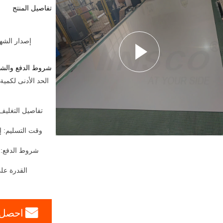
تفاصيل المنتج
إصدار الشهادات:  Party From Customers
شروط الدفع والش
وقت التسليم: إ
شروط الدفع:
القدرة على
احصل 