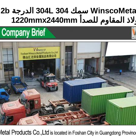
سمك 304 304L الدرجة 2b سطح
لمقاوم للصدأ 1220mmx2440mm