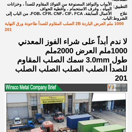
الأبواب والنوافذ المصنوعة من الفولاذ المقاوم للصدأ ، وخزانات
التطبيق:
المياه ، وغرف الاستحمام ، وأغطية الحواف
علاج
الأعمال السابقة، FOB، CFR، CNF، CIF، FCA، من الباب إلى
الشروط:
الباب.
1000 ملم العرض الباردة 2B الصلب المقاوم للصدأ طاحونة ورق النهاية
201
لا ندم أبداً على شراء الفوز المعدني
1000ملم العرض 2000ملم
طول 3.0mm سمك الصلب المقاوم
للصدأ الصلب الصلب الصلب الصلب
201