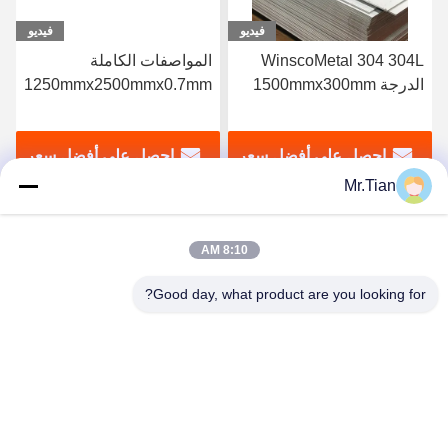
فيديو
فيديو
المواصفات الكاملة
المصنع الأصلي SUS 316
1250mmx2500mmx0.7mm
316L الفولاذ المقاوم للصدأ
SS صفيحة مطاطية باردة
2B ورقة معدنية
2B صفيحة الفولاذ المقاوم
1220mmx2440mmx0.7mm
احصل على أفضل سعر
احصل على أفضل سعر
للصدأ 304 304L الدرجة
Mr.Tian
8:10 AM
Good day, what product are you looking for?
(GuangDong)Foshan Winsco Metal Products
Co., Ltd.
info@winscometal.com
0086-757-86856916