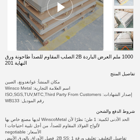
1000 ملم العرض الباردة 2B الصلب المقاوم للصدأ طاحونة ورق
النهاية 201
تفاصيل المنتج
مكان المنشأ: غوانغدونغ، الصين
اسم العلامة التجارية: Winsco Metal
إصدار الشهادات: ISO,SGS,TUV,MTC,Third Party From Customers
رقم الموديل: WB133
شروط الدفع والشحن
الحد الأدنى لكمية: 1 طن؛ نظرًا لأن WinscoMetal لديها مصنع خاص بها
لألواح الفولاذ المقاوم للصدأ، من أجل تلبية احتياجات ا
الأسعار: negotiable
تفاصيل التغليف: تغليف ورقة 2B SS: 1. فصل الأوراق بالورق الأبيض