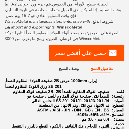
لحماية سطح الأوراق من الخدوش.يتم حزم وزن حوالي 2-3 أط
وقت التسليم: إذا لم يكن لدى العميل متطلبات خاصة في تاريخ التسليم،
فإن وقت التسليم العادي هو 7-15 يوم عمل.
شروط الدفع:
WinscoMetal is a stainless steel enterprise with
WinscoMetal هي
import and export rights.
القدرة على العرض: يقع مصنع ألواح الفولاذ المقاوم للصدأ التابع لشركة
WinscoMetal في فوشان، الصين، وينتج ما يقرب من 3000
احصل على أفضل سعر
تفاصيل المنتج
وصف المنتج
إبراز:
1000mm عرض 2B صفيحة الفولاذ المقاوم للصدأ
,
201 2B ورق الفولاذ المقاوم للصدأ
كلمة
صفيحة الفولاذ المقاوم للصدأ 2B، 2B صفيحة فولاذ المقاوم
رئيسية:
للصدأ 2B، صفيحة فولاذ المقاوم للصدأ، صفيحة فو
المواد:
SS 201،201J1،201J3،201 J4 النحاس العالي
السطح:
تم الانتهاء من 2B، وتم الانتهاء من المطحنة
المعيار:
ASTM ، AISI ، JIN ، DIN ، GB ، EN ، BS
التسامح:
±2%، ±5%، ±10%.
سمك:
0.4 مم - 3.0 مم
خدمة
الثني ، اللحام ، فك اللفائف ، اللكم ، القطع بالليزر ، التنقيط
المعالجة: