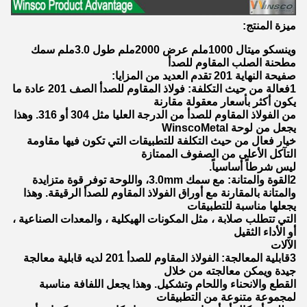
ميزة المنتج:
وينسكو ميتال 1000ملم عرض 2000ملم طول 3.0ملم سمك
مطحنة الصلب المقاوم للصدأ
صفيحة النهاية 201 تقدم العديد من المزايا:
1فعالة من حيث التكلفة: فولاذ المقاوم للصدأ الصف 201 عادة ما
يكون أكثر بأسعار معقولة مقارنة
من الفولاذ المقاوم للصدأ من الدرجة العليا مثل 304 أو 316. وهذا
يجعل من لوحة WinscoMetal
خيار فعال من حيث التكلفة للتطبيقات التي تكون فيها مقاومة
التآكل الأعلى من الصفوف الممتازة
ليس شرطاً أساسياً.
2القوة والمتانة: مع سمك 3.0mm، واللوحة توفر قوة متزايدة
والمتانة بالمقارنة مع أوراق الفولاذ المقاوم للصدأ الرقيقة. وهذا
يجعلها مناسبة للتطبيقات
التي تتطلب صلابة ، مثل المكونات الهيكلية ، والمعدات الصناعية ،
أو الأداء الثقيل
الآلات
3قابلية المعالجة: الفولاذ المقاوم للصدأ 201 لديه قابلية معالجة
جيدة ويمكن معالجته من خلال
القطع والانحناء واللحام وتشكيل. وهذا يجعل اللفافة مناسبة
لمجموعة متنوعة من التطبيقات