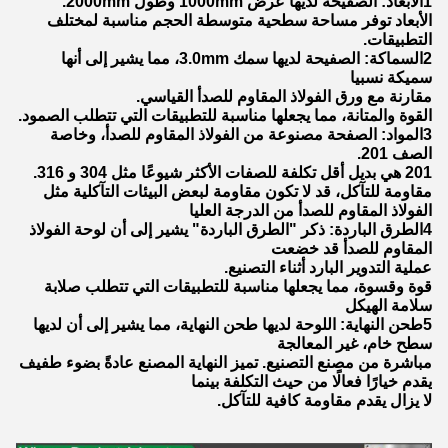
1الأبعاد: الصفيحة لديها عرض 1000mm وطول 2000mm.
الأبعاد توفر مساحة سطحية متوسطة الحجم مناسبة لمختلف
التطبيقات.
2السماكة: الصفيحة لديها سمك 3.0mm، مما يشير إلى أنها
سميكة نسبيا
مقارنة مع ورق الفولاذ المقاوم للصدأ القياسي.
القوة والمتانة، مما يجعلها مناسبة للتطبيقات التي تتطلب الصمود.
3المواد: الصفحة مصنوعة من الفولاذ المقاوم للصدأ، وخاصة
الصف 201.
201 هي بديل أقل تكلفة للصفات الأكثر شيوعًا مثل 304 و 316.
مقاومة للتآكل، قد لا تكون مقاومة لبعض البيئات التآكلية مثل
الفولاذ المقاوم للصدأ من الدرجة العليا
4الطرق الباردة: ذكر "الطرق الباردة" يشير إلى أن لوحة الفولاذ
المقاوم للصدأ قد خضعت
عملية التدوير البارد أثناء التصنيع.
قوة وقسوة، مما يجعلها مناسبة للتطبيقات التي تتطلب صلابة
سلامة الهيكل
5طحن النهاية: اللوحة لديها طحن النهاية، مما يشير إلى أن لديها
سطح خام، غير المعالجة
مباشرة من مصنع التصنيع. تميز النهاية المصنع عادةً بضوء طفيف
يقدم خيارًا فعالًا من حيث التكلفة بينما
لا يزال يقدم مقاومة كافية للتآكل.