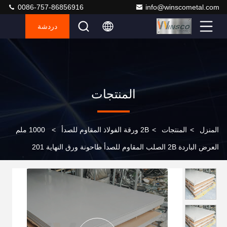
0086-757-86856916
info@winscometal.com
دردشة
المنتجات
المنزل
>
المنتجات
>
2B ورقة الفولاذ المقاوم للصدأ
>
1000 ملم
العرض الباردة 2B الصلب المقاوم للصدأ طاحونة ورق النهاية 201