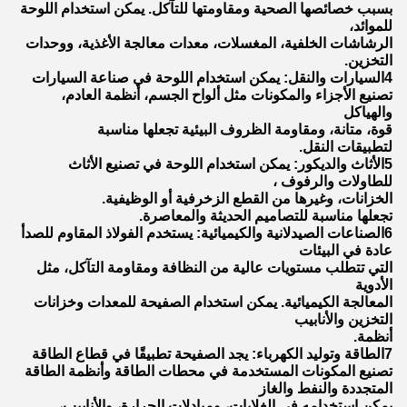
بسبب خصائصها الصحية ومقاومتها للتآكل. يمكن استخدام اللوحة
للموائد،
الرشاشات الخلفية، المغسلات، معدات معالجة الأغذية، ووحدات
التخزين.
4السيارات والنقل: يمكن استخدام اللوحة في صناعة السيارات
تصنيع الأجزاء والمكونات مثل ألواح الجسم، أنظمة العادم،
والهياكل
قوة، متانة، ومقاومة الظروف البيئية تجعلها مناسبة
لتطبيقات النقل.
5الأثاث والديكور: يمكن استخدام اللوحة في تصنيع الأثاث
للطاولات والرفوف ،
الخزانات، وغيرها من القطع الزخرفية أو الوظيفية.
تجعلها مناسبة للتصاميم الحديثة والمعاصرة.
6الصناعات الصيدلانية والكيميائية: يستخدم الفولاذ المقاوم للصدأ
عادة في البيئات
التي تتطلب مستويات عالية من النظافة ومقاومة التآكل، مثل
الأدوية
المعالجة الكيميائية. يمكن استخدام الصفيحة للمعدات وخزانات
التخزين والأنابيب
أنظمة.
7الطاقة وتوليد الكهرباء: يجد الصفيحة تطبيقًا في قطاع الطاقة
تصنيع المكونات المستخدمة في محطات الطاقة وأنظمة الطاقة
المتجددة والنفط والغاز
يمكن استخدامه في الغلايات، ومبادلات الحرارة، والأنابيب،