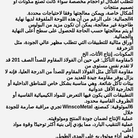
تتطلب أشكال أو أحجام مخصصة سواء كانت تصنع مكونات أو
تصميم منتجات
أشكال خاصة، ويمكن معالجتها وفقا لاحتياجات محددة.
4الجمالية: على الرغم من أن هذه اللوحة الملفوفة لديها نهاية
طاحونة غير معالجة، يمكن أن تكون مزيد من البوليس
أو يتم معالجتها حسب الحاجة للحصول على سطح أعلى النهاية
والجمالية.
أوراق مثالية للتطبيقات التي تتطلب مظهر عالي الجودة، مثل
الزخرفة
المكونات، إنتاج الأثاث، الخ
5مقاومة التآكل: في حين أن الفولاذ المقاوم للصدأ الصف 201 قد
لا تقدم نفس مستوى من
مقاومة التآكل مثل الفولاذ المقاوم للصدأ من الدرجة العليا، فإنه لا
يزال يوفر مقاومة جيدة للعديد من
بيئات تآكل شائعة. وهي مناسبة بشكل خاص للمناطق الداخلية أو
الخارجية الأقل عدوانية
التطبيقات التي يكون فيها التعرض للمواد الكيميائية القاسية أو
الظروف القاسية محدود.
6الموثوقية: كمصنع، WinscoMetal تجري مراقبة صارمة للجودة
خلال
عملية الإنتاج لضمان جودة المنتج وموثوقيته.
عملية التنقيب البارد، مما يؤدي إلى بنية أكثر توحيدًا وقوة مواد
أعلى،
توفير أداء موثوق به على المدى الطويل.