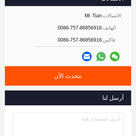
الاتصالات:
Mr. Tian
الهاتف:
0086-757-86856916
فاكس:
0086-757-86856916
نتحدث الآن
أرسل لنا