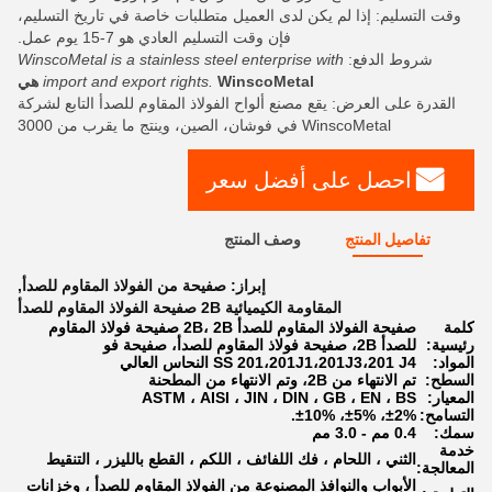
وقت التسليم: إذا لم يكن لدى العميل متطلبات خاصة في تاريخ التسليم،
فإن وقت التسليم العادي هو 7-15 يوم عمل.
شروط الدفع:
WinscoMetal is a stainless steel enterprise with
WinscoMetal هي
import and export rights.
القدرة على العرض: يقع مصنع ألواح الفولاذ المقاوم للصدأ التابع لشركة
WinscoMetal في فوشان، الصين، وينتج ما يقرب من 3000
احصل على أفضل سعر
تفاصيل المنتج
وصف المنتج
إبراز:
صفيحة من الفولاذ المقاوم للصدأ
,
المقاومة الكيميائية 2B صفيحة الفولاذ المقاوم للصدأ
كلمة
صفيحة الفولاذ المقاوم للصدأ 2B، 2B صفيحة فولاذ المقاوم
رئيسية:
للصدأ 2B، صفيحة فولاذ المقاوم للصدأ، صفيحة فو
المواد:
SS 201،201J1،201J3،201 J4 النحاس العالي
السطح:
تم الانتهاء من 2B، وتم الانتهاء من المطحنة
المعيار:
ASTM ، AISI ، JIN ، DIN ، GB ، EN ، BS
التسامح:
±2%، ±5%، ±10%.
سمك:
0.4 مم - 3.0 مم
خدمة
الثني ، اللحام ، فك اللفائف ، اللكم ، القطع بالليزر ، التنقيط
المعالجة:
الأبواب والنوافذ المصنوعة من الفولاذ المقاوم للصدأ ، وخزانات