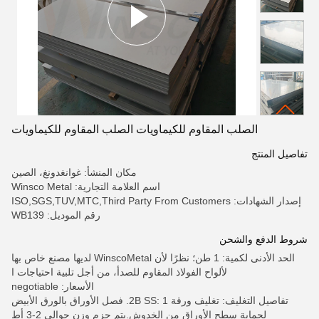
الصلب المقاوم للكيماويات الصلب المقاوم للكيماويات
تفاصيل المنتج
مكان المنشأ: غوانغدونغ، الصين
اسم العلامة التجارية: Winsco Metal
إصدار الشهادات: ISO,SGS,TUV,MTC,Third Party From Customers
رقم الموديل: WB139
شروط الدفع والشحن
الحد الأدنى لكمية: 1 طن؛ نظرًا لأن WinscoMetal لديها مصنع خاص بها
لألواح الفولاذ المقاوم للصدأ، من أجل تلبية احتياجات ا
الأسعار: negotiable
تفاصيل التغليف: تغليف ورقة 2B SS: 1. فصل الأوراق بالورق الأبيض
لحماية سطح الأوراق من الخدوش.يتم حزم وزن حوالي 2-3 أط