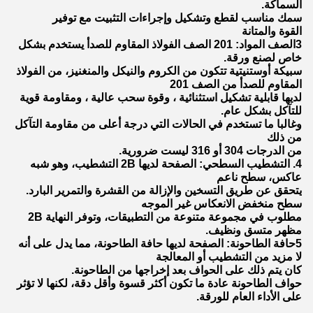
السماكة.
سمك مناسب لقطع وتشكيل وإجراءات التثبيت مع توفير
القوة والمتانة
3الصف المواد: 201 الصف الفولاذ المقاوم للصدأ يستخدم بشكل
خاص لصنع ورقة.
سبيكة أوستنيتية تتكون من الكروم والنيكل والمنغنيز، من الفولاذ
المقاوم للصدأ من الصف 201
لديها قابلية تشكيل استثنائية ، وقوة سحب عالية ، ومقاومة قوية
للتآكل بشكل عام.
وغالبا ما تستخدم في الحالات التي درجة أعلى من مقاومة التآكل
من ذلك
من الدرجات 304 أو 316 ليست ضرورية.
4. التشطيب السطحي: الصفحة لديها 2B التشطيب، وهو شبه
عاكس، سطح ناعم
يتحقق عن طريق التسخين والإزالة من القشرة والتمرير البارد.
سطح منخفض الانعكاس غير الموجه
مطلوب في مجموعة متنوعة من التطبيقات، وتوفر النهاية 2B
مظهر متسق ونظيف.
5حافة الطاحونة: الصفحة لديها حافة الطاحونة، مما يدل على أنه
لا مزيد من التشطيب أو المعالجة
كان يتم ذلك على الحواف بعد إخراجها من الطاحونة.
حواف الطاحونة عادة ما تكون أكثر قسوة وأقل دقة، لكنها لا تؤثر
على الأداء العام للورقة.