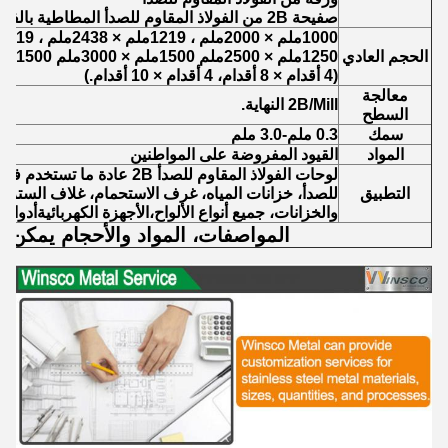
صفيحة 2B من الفولاذ المقاوم للصدأ المطاطية بالفولاذ المقاوم للصدأ
1000ملم × 2000ملم ، 1219ملم × 2438ملم ، 1219ملم × 3048ملم
الحجم العادي
1250ملم × 2500ملم 1500ملم × 3000ملم 1500ملم × 6000ملم
(4 أقدام × 8 أقدام، 4 أقدام × 10 أقدام.)
معالجة
2B/Mill النهاية.
السطح
سمك
0.3 ملم-3.0 ملم
المواد
القيود المفروضة على المواطنين
لوحات الفولاذ المقاوم للصدأ 2B عا
التطبيق
للصدأ، خزانات المياه، غرف الاستحمام، غلاف السترة،
والخزانات، جميع أنواع الألواح،الأجهزة الكهربائيةأدوات
المواصفات، المواد والأحجام يمكن 