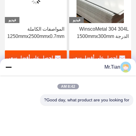
فيديو
فيديو
المواصفات الكاملة
المصنع الأصلي SUS 316
1250mmx2500mmx0.7mm
316L الفولاذ المقاوم للصدأ
SS صفيحة مطاطية باردة
2B ورقة معدنية
2B صفيحة الفولاذ المقاوم
1220mmx2440mmx0.7mm
احصل على أفضل سعر
احصل على أفضل سعر
للصدأ 304 304L الدرجة
Mr.Tian
8:42 AM
Good day, what product are you looking for?
(GuangDong)Foshan Winsco Metal Products
Co., Ltd.
info@winscometal.com
0086-757-86856916