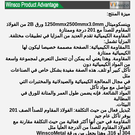
ميزة المنتج:
وينسكوميتال 1250mmx2500mmx3.0mm ورق 2B من الفولاذ
المقاوم للصدأ مع 201 درجة وممتازة
المقاومة الكيميائية تقدم العديد من المزايا في تطبيقات مختلفة.
المزايا تشمل:
1المقاومة الكيميائية: الصفحة مصممة خصيصا ليكون لها
الكيميائية ممتازة
المقاومة. وهذا يعني أنه يمكن أن تتحمل التعرض لمجموعة واسعة
من المواد الكيميائية دون
تآكل كبير أو تلف. هذه الصفة مفيدة بشكل خاص في الصناعات
مثل
في مجال المعالجة الكيميائية والصيدلانية والمختبرات التي
تتواصل مع مواد تآكل
المواد الشائعة. فإنه يضمن طول العمر والمتانة للورق في
المطالبة
البيئات.
2بديل فعال من حيث التكلفة: الفولاذ المقاوم للصدأ الصف 201
يوفر تآكل عام جيد
المقاومة في حين أنها أكثر فعالية من حيث التكلفة مقارنة مع
الفولاذ المقاوم للصدأ من الدرجة العليا مثل
304 أو 316. وهذا يجعل من ورقة WinscoMetal