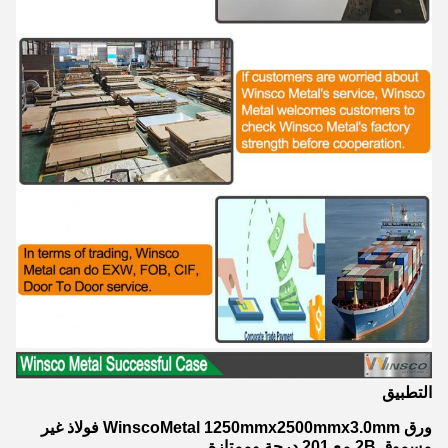
التطبيق
ورق WinscoMetal 1250mmx2500mmx3.0mm فولاذ غير
مسموق 2B مع 201 درجة وممتازة