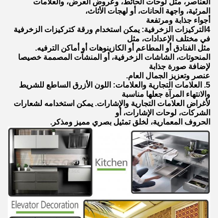
العناصر، مثل لوحات الحائط، وعروض العرض، والعلامات
المرئية، واجهة الحانات، أو لهجات الأثاث،
أجواء جذابة ومرتفعة
4التركيزات الزخرفية: يمكن استخدام ورقة كتركيزات الزخرفية
في مختلف الإعدادات، مثل
مثل الفنادق أو المطاعم أو الكازينوهات أو أماكن الترفيه.
المنحوتات، الشاشات الزخرفية، أو المنشآت المصممة خصيصا
لإضافة صورة جذابة
عنصر وتعزيز الجمال العام.
5. العلامات التجارية والعلامات: اللون الأزرق الساطع للشريط
والانتهاء المرآة جعلها مناسبة
لأغراض العلامات التجارية والإشارات. يمكن استخدامه لشعارات
الشركات، لوحات الإشارات، أو
الحروف المعمارية، لخلق تمثيل بصري مميز ومذكر.