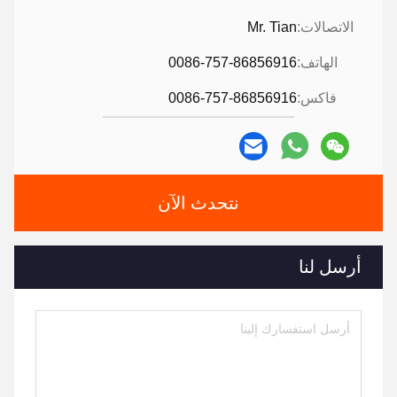
الاتصالات:
Mr. Tian
الهاتف:
0086-757-86856916
فاكس:
0086-757-86856916
نتحدث الآن
أرسل لنا