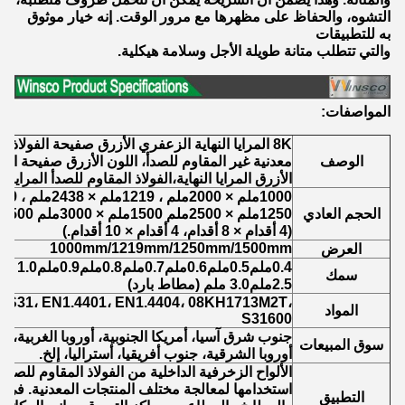
التشوه، والحفاظ على مظهرها مع مرور الوقت. إنه خيار موثوق
به للتطبيقات
والتي تتطلب متانة طويلة الأجل وسلامة هيكلية.
المواصفات:
8K المرايا النهاية الزعفري الأزرق صفيحة الفولاذ 
الوصف
الأزرق المرايا النهاية،الفولاذ المقاوم للصدأ المرايا
1000ملم × 2000ملم ، 1219ملم × 2438ملم ، 1219ملم × 3048ملم
الحجم العادي
1250ملم × 2500ملم 1500ملم × 3000ملم 1500ملم × 6000ملم
(4 أقدام × 8 أقدام، 4 أقدام × 10 أقدام.)
1000mm/1219mm/1250mm/1500mm
العرض
0.4ملم0.5ملم0.6ملم0.7ملم0.8ملم0.9ملم1.0 ملم1.2ملم1.5ملم2.0 ملم
سمك
2.5ملم3.0 ملم (مطاط بارد)
6S31، EN1.4401، EN1.4404، 08KH1713M2T،
المواد
S31600
جنوب شرق آسيا، أمريكا الجنوبية، أوروبا الغربية، 
سوق المبيعات
أوروبا الشرقية، جنوب أفريقيا، أستراليا، إلخ.
الألواح الزخرفية الداخلية من الفولاذ المقاوم للصد
استخدامها لمعالجة مختلف المنتجات المعدنية. في ت
التطبيق