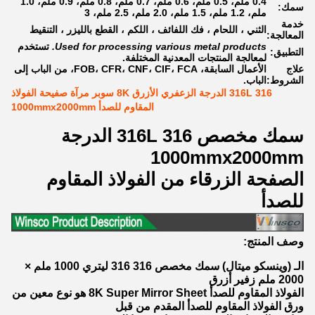
0.4 ملم، 0.5 ملم، 0.6 ملم، 0.7 ملم، 0.8 ملم، 0.9 ملم، 1.0
سمك:
ملم، 1.2 ملم، 1.5 ملم، 2.0 ملم، 2.5 ملم، 3
خدمة
الثني ، اللحام ، فك اللفائف ، اللكم ، القطع بالليزر ، التنقيط
المعالجة:
Used for processing various metal products.
تستخدم
التطبيق:
لمعالجة المنتجات المعدنية المختلفة.
علاج
الأعمال السابقة، FOB، CFR، CNF، CIF، FCA، من الباب إلى
الشروط:
الباب.
316 316L الدرجة الزعفري الأزرق 8K سوبر مرآة صفيحة الفولاذ
المقاوم للصدأ 1000mmx2000mm
سمك مخصص 316 316L الدرجة
1000mmx2000mm
الصفحة الزرقاء من الفولاذ المقاوم
للصدأ
وصف المنتج:
الـ (وينسكو ميتال) سمك مخصص 316 316 ليتري 1000 ملم ×
2000 ملم زفير أزرق
الفولاذ المقاوم للصدأ 8K Super Mirror Sheet هو نوع معين من
ورق الفولاذ المقاوم للصدأ المقدم من قبل