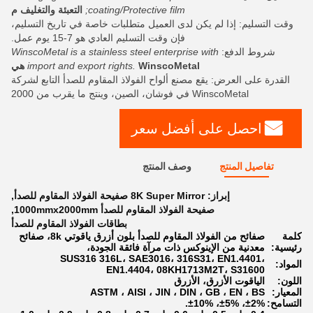
coating/Protective film;
التعبئة والتغليف م
وقت التسليم: إذا لم يكن لدى العميل متطلبات خاصة في تاريخ التسليم،
فإن وقت التسليم العادي هو 7-15 يوم عمل.
شروط الدفع:
WinscoMetal is a stainless steel enterprise with
WinscoMetal هي
import and export rights.
القدرة على العرض: يقع مصنع ألواح الفولاذ المقاوم للصدأ التابع لشركة
WinscoMetal في فوشان، الصين، وينتج ما يقرب من 2000
احصل على أفضل سعر
تفاصيل المنتج
وصف المنتج
إبراز:
8K Super Mirror صفيحة الفولاذ المقاوم للصدأ
,
صفيحة الفولاذ المقاوم للصدأ 1000mmx2000mm
,
بطاقات الفولاذ المقاوم للصدأ
كلمة
صفائح من الفولاذ المقاوم للصدأ بلون أزرق ياقوتي 8k، صفائح
رئيسية:
معدنية من الإينوكس ذات مرآة فائقة الجودة،
SUS316 316L، SAE3016، 316S31، EN1.4401،
المواد:
EN1.4404، 08KH1713M2T، S31600
اللون:
الياقوت الأزرق، الأزرق
المعيار:
ASTM ، AISI ، JIN ، DIN ، GB ، EN ، BS
التسامح:
±2%، ±5%، ±10%.