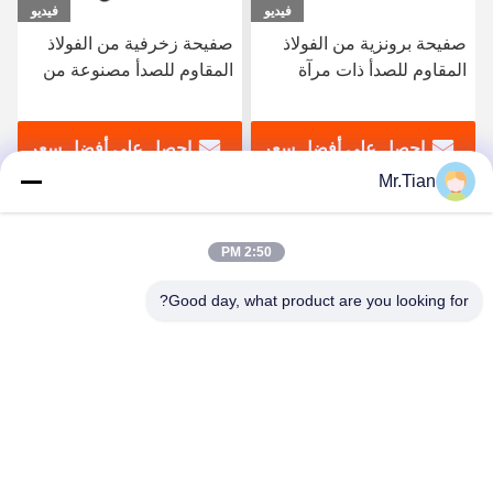
فيديو
فيديو
صفيحة زخرفية من الفولاذ
SS 316 ورقة الفولاذ المقاوم
المقاوم للصدأ مصنوعة من
للصدأ سوبر مرآة متينة
الفولاذ المقاوم للصدأ مدرفلة
المدرفلة على البارد مع طلاء
على البارد 2013304316
الذهب الوردي
احصل على أفضل سعر
احصل على أفضل سعر
Mr.Tian
2:50 PM
Good day, what product are you looking for?
(GuangDong)Foshan Winsco Metal Products
Co., Ltd.
info@winscometal.com
0086-757-86856916
المكتب الرئيسي: Room 1006، Building A، Star Plaza، No.
B270، East Lecong Avenue، Lecong Town، Shunde District،