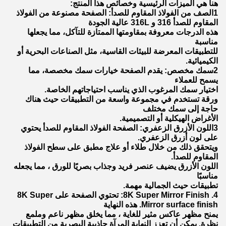
هنا هي الميزات الرئيسية وخصائص هذا المنتج:
1الصف من الفولاذ المقاوم للصدأ: الصفحة مصنوعة من الفولاذ
المقاوم للصدأ 316 و 316L عالية الجودة
هذه الدرجات معروفة بمقاومتها الممتازة للتآكل، مما يجعلها
مناسبة
للتطبيقات المعرضة للبيئات القاسية، مثل الصناعات البحرية أو
الكيميائية.
2سمك مخصص: يقدم الصفحة خيارات سمك مخصصة، مما
يسمح للعملاء
اختيار سمك المرغوب الذي يناسب احتياجاتهم الخاصة.
ورقة تستخدم في مجموعة واسعة من التطبيقات حيث هناك
حاجة إلى سمك مختلف
الأغراض الهيكلية أو التصميمية.
3اللون الأزرق الزعفري: الصفحة الفولاذ المقاوم للصدأ يحتوي
على لون أزرق الزعفري.
ويتحقق ذلك من خلال طلاء أو علاج مطبق على سطح الفولاذ
المقاوم للصدأ.
اللون الأزرق يضيف عنصر فريد وجذاب بصريًا للورق ، مما يجعله
مناسبًا
تطبيقات حيث الجمالية مهمة.
4. 8K Super Mirror Finish: تحتوي الصفحة على 8K Super
Mirror surface finish. هذه النهاية
يمنح مظهر عاكس مثير للغاية ، مما يخلق مظهر ناعم وملمع
نظرة. يمكن أن تعزز النهاية المرآة جاذبية البصرية من التطبيقات