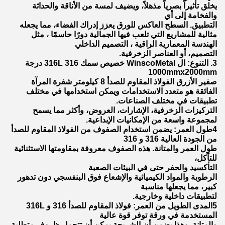
يخلق تأثيراً بصرياً مذهلاً، ويضيف لمسة من الأناقة والحداثة
والفخامة إلى أي
التطبيق. السطح العاكس للورق يعزز إدراك الفضاء، مما يجعله
مثالية للمشاريع التي تلعب فيها الجمالية دورًا حاسمًا ، مثل
الهندسة المعمارية الراقية ، التصميم الداخلي
التصميم، أو العناصر الزخرفية.
3. التنوع: ال WinscoMetal خصيص سمك 316 316L درجة
1000mmx2000mm
صفير الأزرق الفولاذ المقاوم للصدأ 8 كيلومتر شفرة المرآة
الفائقة هو متعدد الاستخدامات ويمكن استخدامها في مختلف
تطبيقات في مختلف الصناعات.
التركيزات الزخرفية، الإشارات، العروض، وأكثر مما يسمح
لمجموعة واسعة من الإمكانيات الإبداعية.
4طول العمر: يضمن استخدام الصفوف من الفولاذ المقاوم للصدأ
من الجودة العالية 316 و 316
طول العمر والمتانة. هذه الصفوف معروفة بمقاومتها الاستثنائية
للتآكل،
التأكسيد والحفر حتى في البيئات الصعبة
الرطوبة والمواد الكيميائية والإشعاع فوق البنفسجي دون تدهور
كبير، مما يجعلها مناسبة
لتطبيقات داخلية وخارجية.
5المدى الطويل من العمر: فولاذ المقاوم للصدأ 316 و 316L
المستخدمة في ورقة توفر قوة عالية
والمتانة. وهذا يضمن أن الشريحة يمكن أن تتحمل ظروف متطلبة،