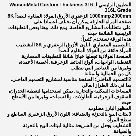
التطبيق الرئيسي لـ WinscoMetal Custom Thickness 316
316L Grade
1000mmx2000mm الزعفري الأزرق الفولاذ المقاوم للصدأ 8K
صفحة المرآة الخارقة يمكن أن تختلف اعتمادا على
على متطلبات المشاريع الخاصة. ومع ذلك، وهنا بعض التطبيقات
الرئيسية الشائعة حيث
هذه الورقة تستخدم كثيراً:
1التصميم المعماري: اللون الأزرق الزعفري و 8K التشطيب
المرآة فائقة من الفولاذ المقاوم للصدأ
الصفحة الفولاذية تجعلها خيارًا شائعًا للتطبيقات المعمارية.
التغطية، الواجهات، ألواح الحائط الزخرفية، أغطية الأعمدة،
وغيرها من العناصر التي تتطلب
كل من الجمالية والمتانة.
2التصميم الداخلي: الصفحة مناسبة لمشاريع التصميم الداخلي،
بما في ذلك الطراز العالي
المساحات السكنية والتجارية. يمكن استخدامها لتغطية الجدران،
السقوف الزخرفية، الطاولات، والقسمات، وغيرها من الأسطح
حيث
المظهر البارز مطلوب.
3بيئات البيع بالتجزئة والضيافة: اللون الأزرق الزعفري الساطع و
سطح المرآة
التشطيب يجعل من الشريحة مثالية لبيئات البيع بالتجزئة
والضيافة.