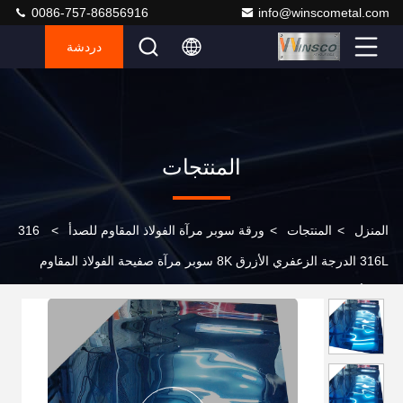
0086-757-86856916
info@winscometal.com
دردشة
المنتجات
المنزل
>
المنتجات
>
ورقة سوبر مرآة الفولاذ المقاوم للصدأ
>
316
316L الدرجة الزعفري الأزرق 8K سوبر مرآة صفيحة الفولاذ المقاوم
للصدأ 1000mmx2000mm