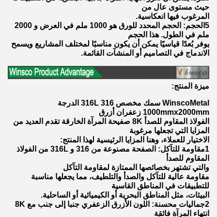
حيث مستوى عال من
المرغوب فيها انعكاسية.
5الحجم: الحجم المحدد للورق هو 1000 ملم في العرض و 2000
ملم في الطول. هذا الحجم
يوفر بُعدًا قياسيًا يمكن أن يكون مناسبًا لمختلف المشاريع ويسمح
الاندماج في التصاميم أو المنشآت القائمة.
ميزة المنتج:
WinscoMetal سمك مخصص 316 316L الدرجة
1000mmx2000mm زعفران أزرق
الفولاذ المقاوم للصدأ 8K صفيحة المرآة الخارقة تقدم العديد من
المزايا التي تجعلها مرغوبة
الاختيار للعملاء، وهنا المزايا الرئيسية لهذا المنتج:
1مقاومة للتآكل: الصفحة مصنوعة من 316 و 316L من الفولاذ
المقاوم للصدأ
والتي تشتهر بخصائصها الممتازة لمقاومة التآكل
مقاومة عالية للتآكل والصدأ والتلطيف، مما يجعلها مناسبة
للتطبيقات في المناطق القاسية
البيئات، مثل المناطق البحرية أو الكيميائية أو الساحلية.
2جماليات محسنة: اللون الأزرق الزعفري جنبا إلى جنب مع 8K
انتهاء المرآة فائقة