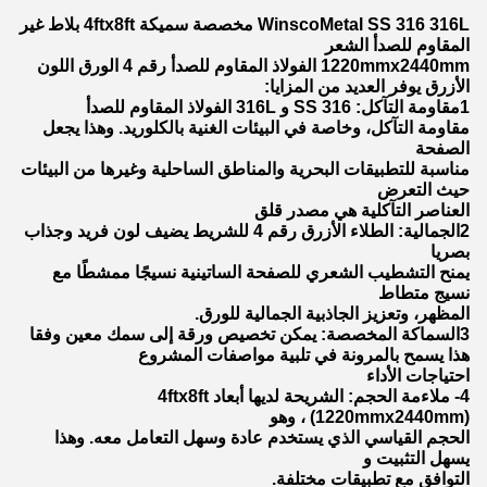
WinscoMetal SS 316 316L مخصصة سميكة 4ftx8ft بلاط غير
المقاوم للصدأ الشعر
1220mmx2440mm الفولاذ المقاوم للصدأ رقم 4 الورق اللون
الأزرق يوفر العديد من المزايا:
1مقاومة التآكل: SS 316 و 316L الفولاذ المقاوم للصدأ
مقاومة التآكل، وخاصة في البيئات الغنية بالكلوريد. وهذا يجعل
الصفحة
مناسبة للتطبيقات البحرية والمناطق الساحلية وغيرها من البيئات
حيث التعرض
العناصر التآكلية هي مصدر قلق
2الجمالية: الطلاء الأزرق رقم 4 للشريط يضيف لون فريد وجذاب
بصريا
يمنح التشطيب الشعري للصفحة الساتينية نسيجًا ممشطًا مع
نسيج متطاط
المظهر، وتعزيز الجاذبية الجمالية للورق.
3السماكة المخصصة: يمكن تخصيص ورقة إلى سمك معين وفقا
هذا يسمح بالمرونة في تلبية مواصفات المشروع
احتياجات الأداء
4- ملاءمة الحجم: الشريحة لديها أبعاد 4ftx8ft
(1220mmx2440mm) ، وهو
الحجم القياسي الذي يستخدم عادة وسهل التعامل معه. وهذا
يسهل التثبيت و
التوافق مع تطبيقات مختلفة.