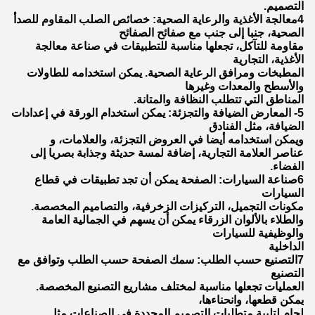
التصميم.
4معالجة الأغذية والرعاية الصحية: خصائص الصلب المقاوم للصدأ
الصحية، جنبا إلى جنب مع صفائح الصفائح
مقاومة للتآكل، تجعلها مناسبة للتطبيقات في صناعة معالجة
الأغذية، التجارية
المطبخات ومرافق الرعاية الصحية. يمكن استخدامه للطاولات
والأسطح والمعدات وغيرها
المناطق التي تتطلب النظافة والمتانة.
5- المعارض الضيافة والتجزئة: يمكن استخدام الورقة في إعدادات
الضيافة، مثل الفنادق
ويمكن استخدامه أيضا في العروض التجزئة، والعلامات، و
عناصر العلامة التجارية، إضافة لمسة حديثة وجذابة بصريا إلى
الفضاء.
6صناعة السيارات: الصفحة يمكن أن تجد تطبيقات في قطاع
السيارات
مكونات التجميل، التركيزات الزخرفية، والتصاميم المخصصة.
والطلاء بالألوان الزرقاء يمكن أن يسهم في الجمالية العامة
والوظيفية للسيارات
الداخلية
7التصنيع حسب الطلب: سمك الصفحة حسب الطلب وتوافق مع
التصنيع
العمليات تجعلها مناسبة لمختلف مشاريع التصنيع المخصصة.
يمكن قطعها، وانحناءها،
لحام لتلبية متطلبات التصميم المحددة في الصناعات مثل