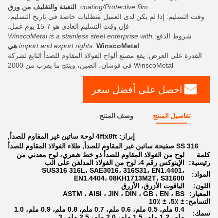
coating/Protective film;
التعبئة والتغليف من ورق
وقت التسليم: إذا لم يكن لدى العميل متطلبات خاصة في تاريخ التسليم،
فإن وقت التسليم العادي هو 7-15 يوم عمل.
شروط الدفع:
WinscoMetal is a stainless steel enterprise with
WinscoMetal هي
import and export rights.
القدرة على العرض: يقع مصنع ألواح الفولاذ المقاوم للصدأ التابع لشركة
WinscoMetal في فوشان، الصين، وينتج ما يقرب من 2000
احصل على أفضل سعر
تفاصيل المنتج
وصف المنتج
إبراز:
4ftx8ft لوحة ساتين غير المقاوم للصدأ
,
SS 316 صفيحة ساتين غير المقاوم للصدأ
,
طلاء الفولاذ المقاوم للصدأ
كلمة
لوح من الفولاذ المقاوم للصدأ ذو خط شعري، لوح معدني من
رئيسية:
الإينوكس رقم 4، لوح من الفولاذ المدلفن على الب
SUS316 316L، SAE3016، 316S31، EN1.4401،
المواد:
EN1.4404، 08KH1713M2T، S31600
اللون:
الياقوت الأزرق، الأزرق
المعيار:
ASTM ، AISI ، JIN ، DIN ، GB ، EN ، BS
التسامح:
± 5٪، ± 10٪
0.4 ملم، 0.5 ملم، 0.6 ملم، 0.7 ملم، 0.8 ملم، 0.9 ملم، 1.0
سمك:
ملم، 1.2 ملم، 1.5 ملم، 2.0 ملم، 2.5 ملم، 3