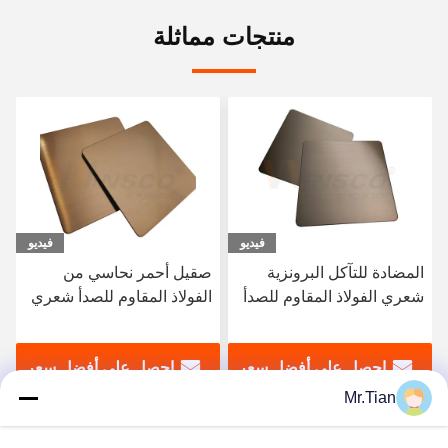
منتجات مماثلة
فيديو
فيديو
صقيل أحمر نحاسي من
زا النحاس خط الشعر الانتهاء
الفولاذ المقاوم للصدأ شعري
من الفولاذ المقاوم للصدأ لون
من الفولاذ المقاوم للصدأ
الذهب AFP SS 20134316
316 لتر منتهي من AFP
ورقة
احصل على أفضل سعر
احصل على أفضل سعر
طراز جديد للزينة
Mr.Tian