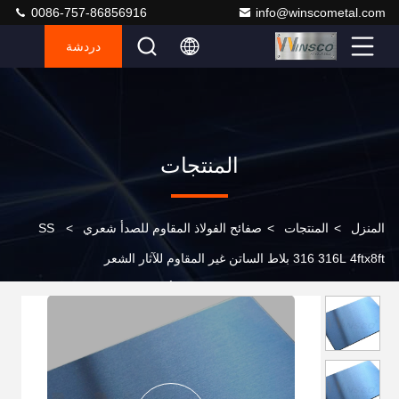
0086-757-86856916
info@winscometal.com
دردشة
المنتجات
المنزل
>
المنتجات
>
صفائح الفولاذ المقاوم للصدأ شعري
>
SS
316 316L 4ftx8ft بلاط الساتن غير المقاوم للآثار الشعر
1220mmx2440mm الفولاذ المقاوم للصدأ رقم 4 ورقة اللون الأزرق