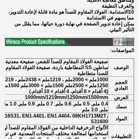
ومناطق معالجة الأغذية،
والغرف النظيفة
10الاستدامة: الفولاذ المقاوم للصدأ هو مادة قابلة لإعادة التدوير،
مما يسهم في الاستدامة
يمكن إعادة تدوير الصفحة في نهاية دورة حياتها، مما يقلل من
التأثير البيئي.
المواصفات:
الوصف
ساطين SS المطاطية باردة، صفيحة الفولاذ المقاو
للصدأ متطاطية
1000ملم × 2000ملم ، 1219ملم × 2438ملم ، 1219ملم × 3048ملم
الحجم
1250ملم × 2500ملم 1500ملم × 3000ملم 1500ملم × 6000ملم
العادي
(4 أقدام × 8 أقدام، 4 أقدام × 10 أقدام.)
1000mm/1219mm/1250mm/1500mm
العرض
سمك
ملم, 3.0 ملم
 316S31، EN1.4401، EN1.4404، 08KH1713M2T،
المواد
S31600
الألواح الزخرفية الداخلية من الفولاذ المقاوم للصدأ له
استخدامها لمعالجة مختلف المنتجات المعدنية. في تزيين
التطبيقات