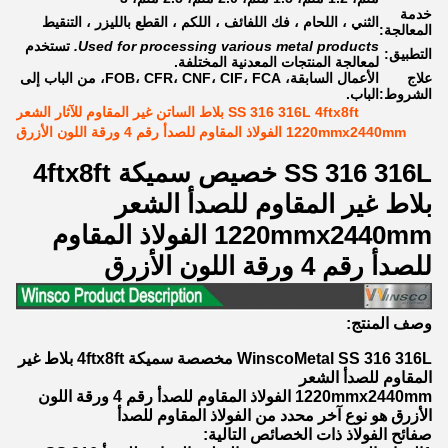
خدمة
الثني ، اللحام ، فك اللفائف ، اللكم ، القطع بالليزر ، التنقيط
المعالجة:
Used for processing various metal products.
تستخدم
التطبيق:
لمعالجة المنتجات المعدنية المختلفة.
علاج
الأعمال السابقة، FOB، CFR، CNF، CIF، FCA، من الباب إلى
الشروط:
الباب.
SS 316 316L 4ftx8ft بلاط الساتن غير المقاوم للآثار الشعر
1220mmx2440mm الفولاذ المقاوم للصدأ رقم 4 ورقة اللون الأزرق
SS 316 316L خصيص سميكة 4ftx8ft
بلاط غير المقاوم للصدأ الشعر
1220mmx2440mm الفولاذ المقاوم
للصدأ رقم 4 ورقة اللون الأزرق
وصف المنتج:
WinscoMetal SS 316 316L مخصصة سميكة 4ftx8ft بلاط غير
المقاوم للصدأ الشعر
1220mmx2440mm الفولاذ المقاوم للصدأ رقم 4 ورقة اللون
الأزرق هو نوع آخر محدد من الفولاذ المقاوم للصدأ
صفائح الفولاذ ذات الخصائص التالية: