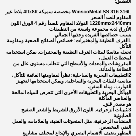
التطبيق:
WinscoMetal SS 316 316L مخصصة سميكة 4ftx8ft بلاط غير
المقاوم للصدأ الشعر
1220mmx2440mm الفولاذ المقاوم للصدأ رقم 4 الورق اللون
الأزرق لديه مجموعة واسعة من التطبيقات
بسبب خصائصها الفريدة وجذبها الجمالي
1الغرف النظيفة والمختبرات: خصائص الصفائح الصحية ومقاومة
التآكل
تجعله مناسبًا لبيئات الغرف النظيفة والمختبرات. يمكن استخدامه
لمحطات العمل ،
المفروشات والمعدات والأسطح التي تتطلب مستوى عال من
النظافة والمتانة.
2التطبيقات البحرية والساحلية: نظراً لمقاومتها الفائقة للتآكل،
مناسبة للبيئات البحرية والساحلية. ويمكن استخدامها لتجهيز
القوارب، وبناء السفن،
الهياكل البحرية والتطبيقات الأخرى التي تتعرض للمياه المالحة
والعناصر المآكلة
هو مصدر قلق.
3تثبيتات الزخرفية: اللون الأزرق للشريط والشعر الصفيح
الصابونية
المنشآت الزخرفية، مثل المنحوتات الفنية، والعلامات، والعمل
الفني المخصص.
المظهر يضيف الاهتمام البصري والإبداع لمختلف مشاريع