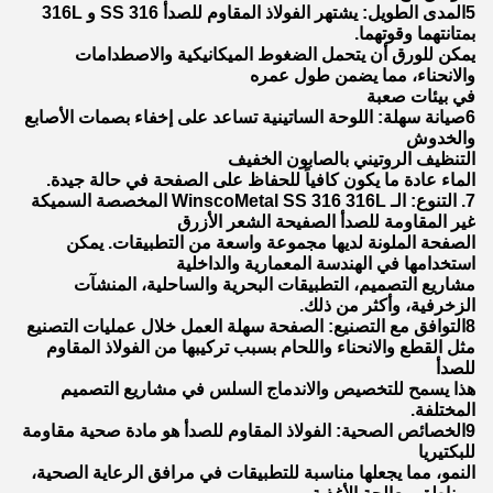
5المدى الطويل: يشتهر الفولاذ المقاوم للصدأ SS 316 و 316L
بمتانتهما وقوتهما.
يمكن للورق أن يتحمل الضغوط الميكانيكية والاصطدامات
والانحناء، مما يضمن طول عمره
في بيئات صعبة
6صيانة سهلة: اللوحة الساتينية تساعد على إخفاء بصمات الأصابع
والخدوش
التنظيف الروتيني بالصابون الخفيف
الماء عادة ما يكون كافياً للحفاظ على الصفحة في حالة جيدة.
7. التنوع: الـ WinscoMetal SS 316 316L المخصصة السميكة
غير المقاومة للصدأ الصفيحة الشعر الأزرق
الصفحة الملونة لديها مجموعة واسعة من التطبيقات. يمكن
استخدامها في الهندسة المعمارية والداخلية
مشاريع التصميم، التطبيقات البحرية والساحلية، المنشآت
الزخرفية، وأكثر من ذلك.
8التوافق مع التصنيع: الصفحة سهلة العمل خلال عمليات التصنيع
مثل القطع والانحناء واللحام بسبب تركيبها من الفولاذ المقاوم
للصدأ
هذا يسمح للتخصيص والاندماج السلس في مشاريع التصميم
المختلفة.
9الخصائص الصحية: الفولاذ المقاوم للصدأ هو مادة صحية مقاومة
للبكتيريا
النمو، مما يجعلها مناسبة للتطبيقات في مرافق الرعاية الصحية،