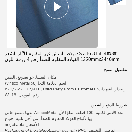
SS 316 316L 4ftx8ft بلاط الساتن غير المقاوم للآثار الشعر
1220mmx2440mm الفولاذ المقاوم للصدأ رقم 4 ورقة اللون
الأزرق
تفاصيل المنتج
مكان المنشأ: غوانغدونغ، الصين
اسم العلامة التجارية: Winsco Metal
إصدار الشهادات: ISO,SGS,TUV,MTC,Third Party From Customers
رقم الموديل: WH18
شروط الدفع والشحن
الحد الأدنى لكمية: 100 قطعة؛ نظرًا لأن WinscoMetal لديها مصنع خاص
بها لألواح الفولاذ المقاوم للصدأ، من أجل تلبية احتياج
الأسعار: negotiable
تفاصيل التغليف:
Packaging of Inox Sheet:Each pcs with PVC