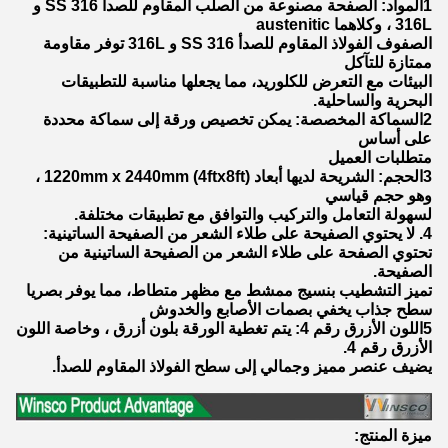
1المواد: الصفحة مصنوعة من الصلب المقاوم للصدأ SS 316 و
316L ، وكلاهما austenitic
الصفوف الفولاذ المقاوم للصدأ SS 316 و 316L توفر مقاومة
ممتازة للتآكل
البيئات مع التعرض للكلوريد، مما يجعلها مناسبة للتطبيقات
البحرية والساحلية.
2السماكة المخصصة: يمكن تخصيص ورقة إلى سماكة محددة
على أساس
متطلبات العميل
3الحجم: الشريحة لديها أبعاد 1220mm x 2440mm (4ftx8ft) ،
وهو حجم قياسي
لسهولة التعامل والتركيب والتوافق مع تطبيقات مختلفة.
4. لا يحتوي الصفيحة على طلاء الشعر من الصفيحة الساتينية:
تحتوي الصفحة على طلاء الشعر من الصفيحة الساتينية من
الصفيحة.
تميز التشطيب بنسيج ممشط مع مظهر متطاط، مما يوفر بصريا
سطح جذاب يخفي بصمات الأصابع والخدوش
5اللون الأزرق رقم 4: يتم تغطية الورقة بلون أزرق ، وخاصة اللون
الأزرق رقم 4.
يضيف عنصر مميز وجمالي إلى سطح الفولاذ المقاوم للصدأ.
ميزة المنتج: