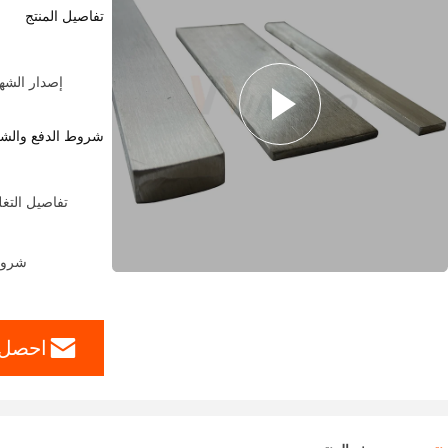
تفاصيل المنتج
إصدار الشهادات:  Party From Customers
شروط الدفع والش
تفاصيل التغل
شروط الدفع: A ، T / T
احصل 