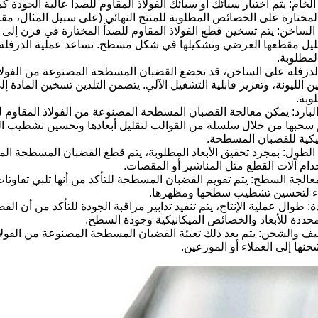
اد الخام: يتم اختيار سبائك أو سبائك الفولاذ المقاوم للصدأ عالية الجودة
لمختارة على الخصائص المطلوبة للمنتج النهائي (على سبيل المثال، مقاو
ى الساخن: يتم تسخين قطع الفولاذ المقاوم للصدأ المختارة في فرن إل
ليل مقطعها العرضي وتشكيلها في شكل مسطح. تساعد عملية الدرفلة عل
المطلوبة.
عد الدرفلة على الساخن، قد تخضع القضبان المسطحة المصنوعة من الفولا
ن الليونة، وتعزيز قابلية التشغيل الآلي. يتضمن التلدين تسخين المادة إ
وبة.
البارد: يمكن معالجة القضبان المسطحة المصنوعة من الفولاذ المقاوم
م سحبها من خلال سلسلة من القوالب لتقليل أبعادها وتحسين تشطيب ال
يكية للقضبان المسطحة.
لطول: بمجرد تحقيق الأبعاد المطلوبة، يتم قطع القضبان المسطحة الم
ام آلات القطع مثل المناشير أو المقصات.
ومعالجة السطح: يتم تقويم القضبان المسطحة للتأكد من أنها تلبي تفاوتا
اء لتحسين تشطيب سطحها ومظهرها.
دة: طوال عملية الإنتاج، يتم تنفيذ تدابير مراقبة الجودة للتأكد من أن 
لمحددة للأبعاد والخصائص الميكانيكية وجودة السطح.
تغليف والشحن: يتم بعد ذلك تعبئة القضبان المسطحة المصنوعة من الفولاذ
نها إلى العملاء أو الموزعين.