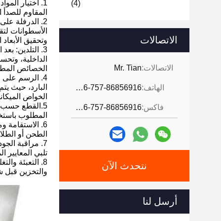
1. اختيار المو
(4)
المقاوم للصدأ ا
2. الدرفلة عل
الأسطوانات لتق
الاتصالات
وتحقيق الأبعاد 
3. التلدين: ب
الداخلية، وتحسي
الاتصالات:
Mr. Tian
الخصائص المطل
4. الرسم على 
البارد، حيث يت
الهاتف:
0086-757-86856916
الخواص الميكان
5.القطع حسب ا
فاكس:
0086-757-86856916
المطلوب باستخد
6. الاستقامة 
الطحن أو الطل
7. مراقبة الجو
تلبي المعايير ا
8. التعبئة وال
نتحدث الآن
والتخزين قبل شح
أرسل لنا