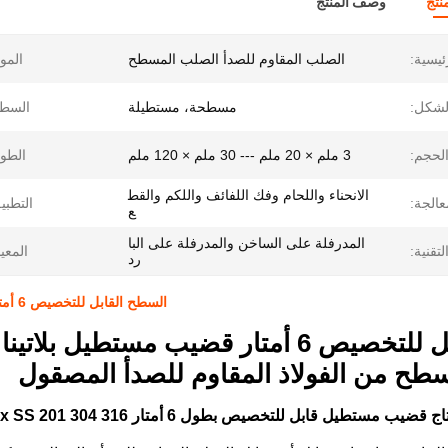
نتج
وصف المنتج
ئيسية:
الصلب المقاوم للصدأ الصلب المسطح
الموا
لشكل:
مسطحة، مستطيلة
السطح
لحجم:
3 ملم × 20 ملم --- 30 ملم × 120 ملم
الطو
الانحناء واللحام وفك اللفائف واللكم والقط
عالجة:
التطبي
ع
المدرفلة على الساخن والمدرفلة على البا
لتقنية:
المعيا
رد
السطح القابل للتخصيص 6 أمتار عصا مستطيلة بلاتينا فولاذية غير معدنية SS 201 304 316
ح من الفولاذ المقاوم للصدأ المصقول