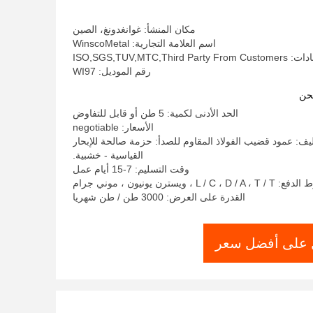
مكان المنشأ: غوانغدونغ، الصين
اسم العلامة التجارية: WinscoMetal
ISO,SGS,TUV,MTC,Third
رقم الموديل: WI97
حن
الحد الأدنى لكمية: 5 طن أو قابل للتفاوض
الأسعار: negotiable
يف: عمود قضيب الفولاذ المقاوم للصدأ: حزمة صالحة للإبحار
القياسية - خشبية.
وقت التسليم: 7-15 أيام عمل
L / C ، D /  ، ويسترن يونيون ، موني جرام
القدرة على العرض: 3000 طن / طن شهريا
على أفضل سعر