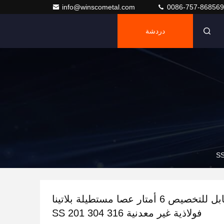
info@winscometal.com
0086-757-86856
دردشة
السطح القابل للتخصيص 6 أمتار عصا مستطيلة بلاتينا
فولاذية غير معدنية SS 201 304 316