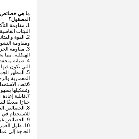
المصقول؟
1. مقاومة الت
البيئات القاسية
2. القوة والمت
ومقاومة التشو
3. مقاومة الح
الهيكلية، مما ي
4. صيانة منخف
التي تكون فيها 
5. المظهر الج
المعمارية والزخ
6.تعدد الاستخ
وتشكيلها بسهول
7.قابلية إعادة
خيارًا صديقًا للبي
8. الخصائص ال
للاستخدام في صن
9. الخصائص غير المغناطيسية: بعض درجات الفولاذ المقاوم للصدأ غير مغناطيسية، والتي يمكن أن تكون مفيدة في بعض التطبيقات.
10. طول العم
الحاجة إلى عمل