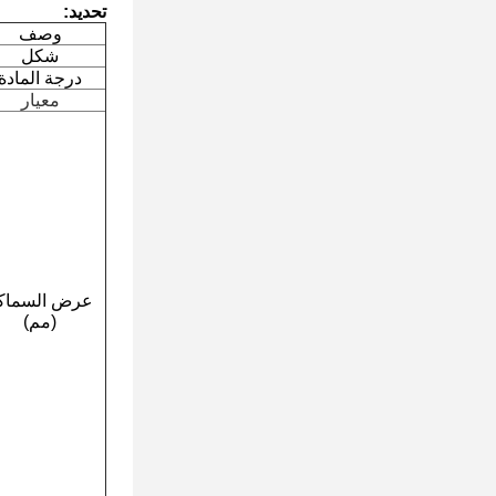
تحديد:
وصف
شكل
درجة المادة
معيار
عرض السماك
(مم)