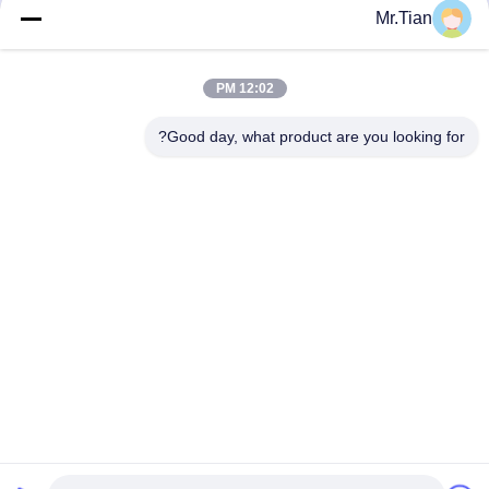
Mr.Tian
12:02 PM
Good day, what product are you looking for?
(GuangDong)Foshan Winsco Metal Products
Co., Ltd.
info@winscometal.com
0086-757-86856916
المكتب الرئيسي: Room 1006، Building A، Star Plaza، No.
B270، East Lecong Avenue، Lecong Town، Shunde District،
Foshan City، Guangdong Province، China.
الصين جودة جيدة الفولاذ المقاوم للصدأ إينوكس المورد. حقوق
الطبع والنشر © 2023-2026 (GuangDong)Foshan Winsco