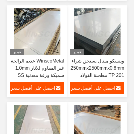
فيديو
فيديو
وينسكو ميتال يستحق شراء
WinscoMetal عديم الرائحة
1250mmx2500mmx0.8mm
غير المقاوم للآثار 1.0mm
TP 201 مطحنة الفولاذ
سميكة ورقة معدنية SS
المقاوم للصدأ
316 316L
احصل على أفضل سعر
احصل على أفضل سعر
1220mmx2440mm الفولاذ
المقاوم للصدأ الصفيحة
المسالجة باردة