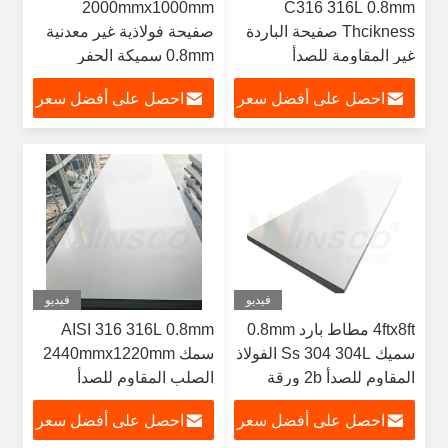
2000mmx1000mm
C316 316L 0.8mm
Thcikness صفيحة الباردة
صفيحة فولاذية غير معدنية
غير المقاومة للصدأ
0.8mm سميكة الحفر
1000mmx2000mm الفولاذ
الفولاذ المقاوم للصدأ
احصل على أفضل سعر
احصل على أفضل سعر
المقاوم للصدأ 2B طلاء
صفيحة الطريق البارد 2b
معدني
طاحونة
فيديو
فيديو
4ftx8ft مطاط بارد 0.8mm
AISI 316 316L 0.8mm
سميك Ss 304 304L الفولاذ
سمك 2440mmx1220mm
المقاوم للصدأ 2b ورقة
الصلب المقاوم للصدأ
للمكون الإلكتروني
احصل على أفضل سعر
احصل على أفضل سعر