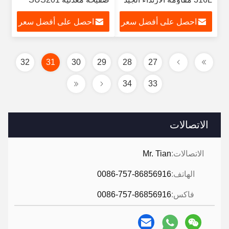
أوراق الفولاذ المقاوم للصدأ
1.0mm سمك الصلب
احصل على أفضل سعر
احصل على أفضل سعر
طاحونة حافة سطح 2B
المقاوم للصدأ صفيحة
الطاحونة سطح مطاط بارد
32
31
30
29
28
27
34
33
الاتصالات
الاتصالات:
Mr. Tian
الهاتف:
0086-757-86856916
فاكس:
0086-757-86856916