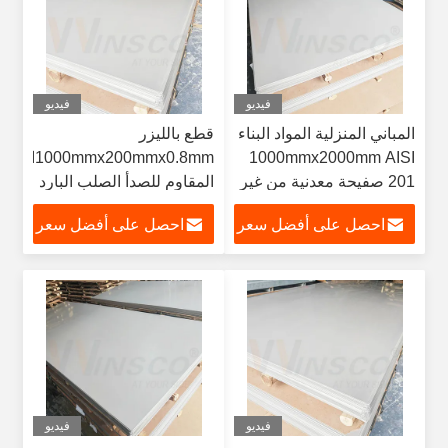
فيديو
فيديو
المباني المنزلية المواد البناء
قطع بالليزر
1000mmx2000mm AISI
1000mmx200mmx0.8mmا
201 صفيحة معدنية من غير
المقاوم للصدأ الصلب البارد
المقاوم للصدأ 0.8mm سمك
الصفحة النهائية 304 304L
احصل على أفضل سعر
احصل على أفضل سعر
صفيحة الفولاذ المقاوم
الدرجة
للصدأ 2B
فيديو
فيديو