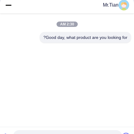
Mr.Tian
2:30 AM
Good day, what product are you looking for?
(GuangDong)Foshan Winsco Metal Products
Co., Ltd.
info@winscometal.com
0086-757-86856916
المكتب الرئيسي: Room 1006، Building A، Star Plaza، No.
B270، East Lecong Avenue، Lecong Town، Shunde District،
Foshan City، Guangdong Province، China.
الصين جودة جيدة الفولاذ المقاوم للصدأ إينوكس المورد. حقوق
الطبع والنشر © 2023-2025 (GuangDong)Foshan Winsco