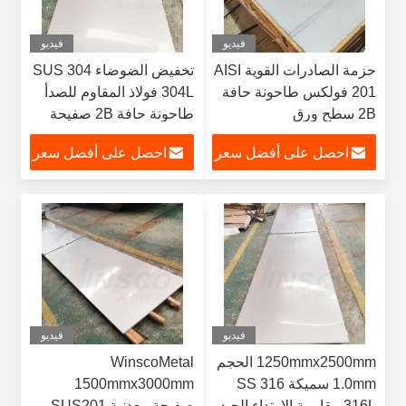
فيديو
فيديو
حزمة الصادرات القوية AISI
تخفيض الضوضاء SUS 304
201 فولكس طاحونة حافة
304L فولاذ المقاوم للصدأ
2B سطح ورق
طاحونة حافة 2B صفيحة
2500mmx1250mmx1.0mm
السطح مع 1250mm
احصل على أفضل سعر
احصل على أفضل سعر
الفولاذ المقاوم للصدأ
العرض 2550mm الطول
الصفيحة المطاطية الباردة
1.0mm سمك
فيديو
فيديو
1250mmx2500mm الحجم
WinscoMetal
1.0mm سميكة SS 316
1500mmx3000mm
316L مقاومة الارتداء الجيد
صفيحة معدنية SUS201